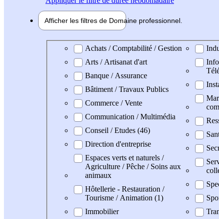
Appliquer
le filtre de durée hebdomadaire
Afficher les filtres de
Domaine pro
fessionnel
Domaine professionel
Achats / Comptabilité / Gestion
Indu
Arts / Artisanat d'art
Info
Tél
Banque / Assurance
Inst
Bâtiment / Travaux Publics
Mark
Commerce / Vente
com
Communication / Multimédia
Res
Conseil / Etudes (46)
San
Direction d'entreprise
Secr
Espaces verts et naturels /
Serv
Agriculture / Pêche / Soins aux
coll
animaux
Spe
Hôtellerie - Restauration /
Tourisme / Animation (1)
Spo
Immobilier
Tran