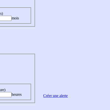
s)
mois
ure)
heures
Créer une alerte