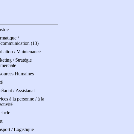
strie
rmatique /
écommunication (13)
allation / Maintenance
eting / Stratégie
merciale
sources Humaines
té
étariat / Assistanat
ices à la personne / à la
ectivité
ctacle
rt
sport / Logistique