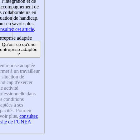
 l’intégration et de
’accompagnement de
s collaborateurs en
tuation de handicap.
ur en savoir plus,
nsultez cet article
.
treprise adaptée
Qu'est-ce qu'une
entreprise adaptée
?
entreprise adaptée
rmet à un travailleur
 situation de
ndicap d'exercer
e activité
ofessionnelle dans
s conditions
aptées à ses
pacités. Pour en
voir plus,
consultez
 site de l’UNEA
.