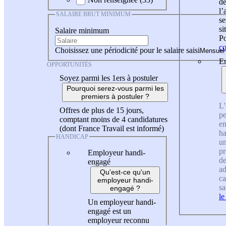
de
l
SALAIRE BRUT MINIMUM
se
si
Salaire minimum
Po
co
Choisissez une périodicité pour le salaire saisi
En
OPPORTUNITÉS
Soyez parmi les 1ers à postuler
Pourquoi serez-vous parmi les
premiers à postuler ?
L'
Offres de plus de 15 jours,
pe
comptant moins de 4 candidatures
en
(dont France Travail est informé)
ha
HANDICAP
un
pr
Employeur handi-
de
engagé
ad
Qu'est-ce qu'un
ca
employeur handi-
sa
engagé ?
le
Un employeur handi-
engagé est un
employeur reconnu