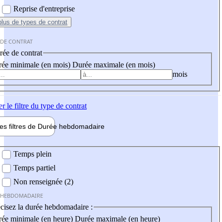
Reprise d'entreprise
plus
de types de contrat
 DE CONTRAT
ée de contrat
ée minimale (en mois)
Durée maximale (en mois)
mois
er
le filtre du type de contrat
les filtres de
Durée hebdo
madaire
 hebdomadaire
Temps plein
Temps partiel
Non renseignée (2)
 HEBDOMADAIRE
cisez la durée hebdomadaire :
ée minimale (en heure)
Durée maximale (en heure)