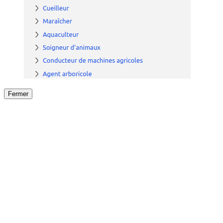
Fermer
Fermer
le détail de l'offre
/
Offre
sur
Offre précéden