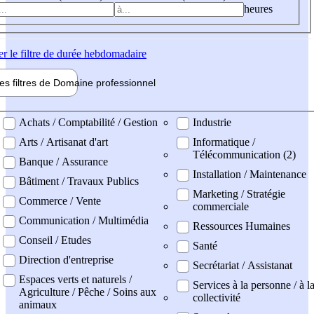
heures
er
le filtre de durée hebdomadaire
les filtres de
Domaine pro
fessionnel
ne professionel
Achats / Comptabilité / Gestion
Industrie
Arts / Artisanat d'art
Informatique /
Télécommunication (2)
Banque / Assurance
Installation / Maintenance
Bâtiment / Travaux Publics
Marketing / Stratégie
Commerce / Vente
commerciale
Communication / Multimédia
Ressources Humaines
Conseil / Etudes
Santé
Direction d'entreprise
Secrétariat / Assistanat
Espaces verts et naturels /
Services à la personne / à l
Agriculture / Pêche / Soins aux
collectivité
animaux