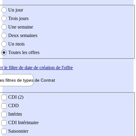
e création de l'offre
Un jour
Trois jours
Une semaine
Deux semaines
Un mois
Toutes les offres
er
le filtre de date de création de l'offre
les filtres de types de
Contrat
de contrat
CDI (2)
CDD
Intérim
CDI Intérimaire
Saisonnier