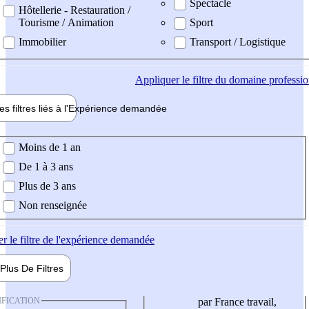
Spectacle
Hôtellerie - Restauration /
Tourisme / Animation
Sport
Immobilier
Transport / Logistique
Appliquer
le filtre du domaine professi
es filtres liés à l'
Expérience
demandée
ience demandée
Moins de 1 an
De 1 à 3 ans
Plus de 3 ans
Non renseignée
er
le filtre de l'expérience demandée
Plus De
Filtres
IFICATION
par France travail,