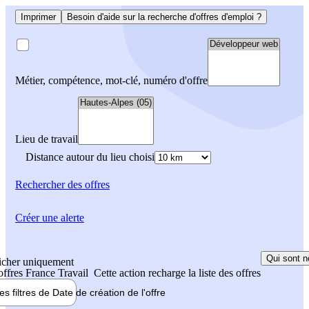
Imprimer
Besoin d'aide sur la recherche d'offres d'emploi ?
Métier, compétence, mot-clé, numéro d'offre
Lieu de travail
Distance autour du lieu choisi
Rechercher
des offres
Créer une alerte
Qui sont n
icher uniquement
 offres France Travail
Cette action recharge la liste des offres
les filtres de
Date de création
de l'offre