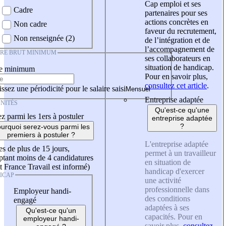
Cap emploi et ses
Cadre
partenaires pour ses
actions concrètes en
Non cadre
faveur du recrutement,
Non renseignée (2)
de l’intégration et de
l’accompagnement de
IRE BRUT MINIMUM
ses collaborateurs en
situation de handicap.
re minimum
Pour en savoir plus,
consultez cet article
.
ssez une périodicité pour le salaire saisi
Entreprise adaptée
NITÉS
Qu'est-ce qu'une
z parmi les 1ers à postuler
entreprise adaptée
?
urquoi serez-vous parmi les
premiers à postuler ?
L'entreprise adaptée
es de plus de 15 jours,
permet à un travailleur
tant moins de 4 candidatures
en situation de
t France Travail est informé)
handicap d'exercer
ICAP
une activité
professionnelle dans
Employeur handi-
des conditions
engagé
adaptées à ses
Qu'est-ce qu'un
capacités. Pour en
employeur handi-
savoir plus,
consultez