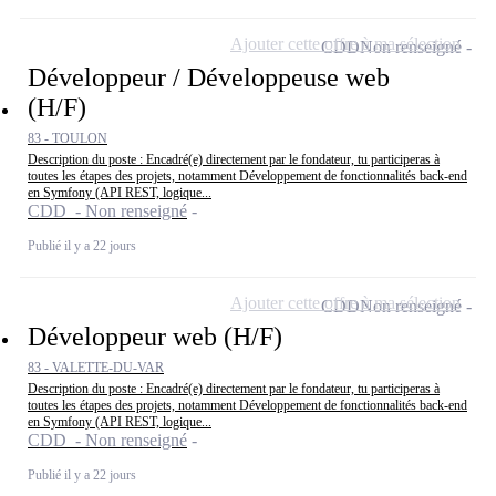
Ajouter cette offre à ma sélection
CDD
Non renseigné
Développeur / Développeuse web
(H/F)
83 - TOULON
Description du poste : Encadré(e) directement par le fondateur, tu participeras à
toutes les étapes des projets, notamment Développement de fonctionnalités back-end
en Symfony (API REST, logique...
CDD - Non renseigné
Publié il y a 22 jours
Ajouter cette offre à ma sélection
CDD
Non renseigné
Développeur web (H/F)
83 - VALETTE-DU-VAR
Description du poste : Encadré(e) directement par le fondateur, tu participeras à
toutes les étapes des projets, notamment Développement de fonctionnalités back-end
en Symfony (API REST, logique...
CDD - Non renseigné
Publié il y a 22 jours