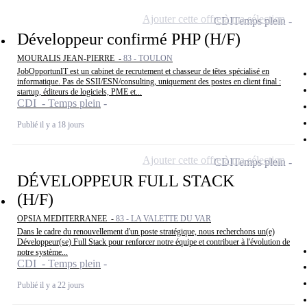
Ajouter cette offre à ma sélection
CDI
Temps plein
Développeur confirmé PHP (H/F)
MOURALIS JEAN-PIERRE -
83 - TOULON
JobOpportunIT est un cabinet de recrutement et chasseur de têtes spécialisé en
informatique. Pas de SSII/ESN/consulting, uniquement des postes en client final :
startup, éditeurs de logiciels, PME et...
CDI - Temps plein
Publié il y a 18 jours
Ajouter cette offre à ma sélection
CDI
Temps plein
DÉVELOPPEUR FULL STACK
(H/F)
OPSIA MEDITERRANEE -
83 - LA VALETTE DU VAR
Dans le cadre du renouvellement d'un poste stratégique, nous recherchons un(e)
Développeur(se) Full Stack pour renforcer notre équipe et contribuer à l'évolution de
notre système...
CDI - Temps plein
Publié il y a 22 jours