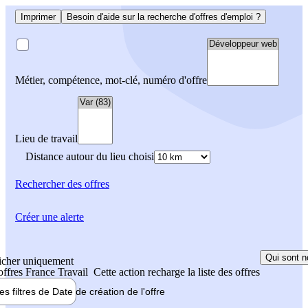
Imprimer
Besoin d'aide sur la recherche d'offres d'emploi ?
Métier, compétence, mot-clé, numéro d'offre
Lieu de travail
Distance autour du lieu choisi
Rechercher
des offres
Créer une alerte
Qui sont n
icher uniquement
 offres France Travail
Cette action recharge la liste des offres
les filtres de
Date de création
de l'offre