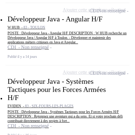
Ajouter cette offre à ma sélection
CDI
Non renseigné
Développeur Java - Angular H/F
W HUB -
83 - TOULON
POSTE : Développeur Java - Angular H/F DESCRIPTION : W HUB recherche un
Développeur Java / Angular H/F à Toulon. - Développer et maintenir des
applications métiers critiques en Java et Angular...
CDI - Non renseigné
Publié il y a 14 jours
Ajouter cette offre à ma sélection
CDI
Non renseigné
Développeur Java - Systèmes
Tactiques pour les Forces Armées
H/F
EVIDEN -
83 - SIX-FOURS-LES-PLAGES
POSTE : Développeur Java - Systèmes Tactiques pour les Forces Armées H/F
DESCRIPTION : Rejoignez une aventure qui a du sens. Et si votre prochain défi
contribuait directement à des projets à fort...
CDI - Non renseigné