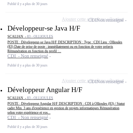
Publié il y a plus de 30 jours
Ajouter cette offre à ma sélection
CDI
Non renseigné
Développeur-se Java H/F
SCALIAN -
83 - OLLIOULES
POSTE : Développeur-se Java H/F DESCRIPTION : Type : CDI Lieu : Ollioules
(83) Date de prise de poste : immédiatement ou en fonction de votre préavis
Rémunération en fonction du profil :...
CDI - Non renseigné
Publié il y a plus de 30 jours
Ajouter cette offre à ma sélection
CDI
Non renseigné
Développeur Angular H/F
SCALIAN -
83 - OLLIOULES
POSTE : Développeur Angular H/F DESCRIPTION : CDI à Ollioules (83) / Statut
cadre Min. 3 ans d'expérience en gestion de projets informatiques Rémunération
selon votre expérience et vos...
CDI - Non renseigné
Publié il y a plus de 30 jours