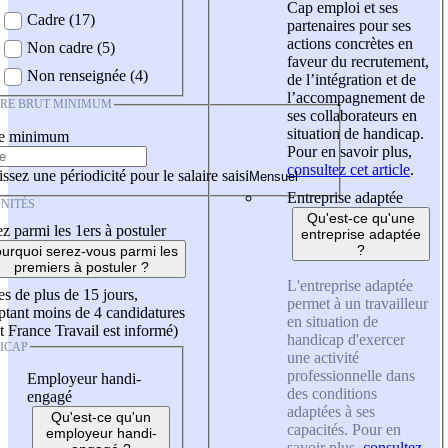
Cap emploi et ses
Cadre (17)
partenaires pour ses
actions concrètes en
Non cadre (5)
faveur du recrutement,
Non renseignée (4)
de l’intégration et de
l’accompagnement de
IRE BRUT MINIMUM
ses collaborateurs en
situation de handicap.
re minimum
Pour en savoir plus,
consultez cet article
.
ssez une périodicité pour le salaire saisi
Entreprise adaptée
NITÉS
Qu'est-ce qu'une
z parmi les 1ers à postuler
entreprise adaptée
?
urquoi serez-vous parmi les
premiers à postuler ?
L'entreprise adaptée
es de plus de 15 jours,
permet à un travailleur
tant moins de 4 candidatures
en situation de
t France Travail est informé)
handicap d'exercer
ICAP
une activité
professionnelle dans
Employeur handi-
des conditions
engagé
adaptées à ses
Qu'est-ce qu'un
capacités. Pour en
employeur handi-
savoir plus,
consultez