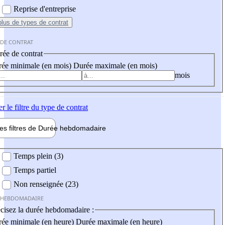
Reprise d'entreprise
plus
de types de contrat
 DE CONTRAT
ée de contrat
ée minimale (en mois)
Durée maximale (en mois)
mois
er
le filtre du type de contrat
les filtres de
Durée hebdo
madaire
 hebdomadaire
Temps plein (3)
Temps partiel
Non renseignée (23)
 HEBDOMADAIRE
cisez la durée hebdomadaire :
ée minimale (en heure)
Durée maximale (en heure)