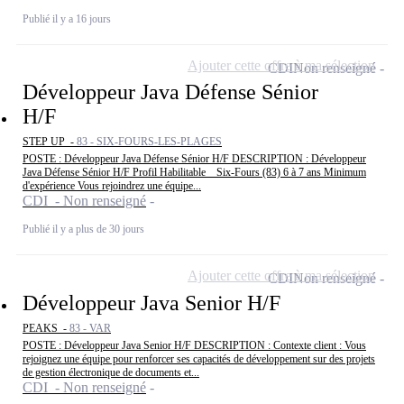
Publié il y a 16 jours
Ajouter cette offre à ma sélection
CDI
Non renseigné
Développeur Java Défense Sénior
H/F
STEP UP -
83 - SIX-FOURS-LES-PLAGES
POSTE : Développeur Java Défense Sénior H/F DESCRIPTION : Développeur
Java Défense Sénior H/F Profil Habilitable _ Six-Fours (83) 6 à 7 ans Minimum
d'expérience Vous rejoindrez une équipe...
CDI - Non renseigné
Publié il y a plus de 30 jours
Ajouter cette offre à ma sélection
CDI
Non renseigné
Développeur Java Senior H/F
PEAKS -
83 - VAR
POSTE : Développeur Java Senior H/F DESCRIPTION : Contexte client : Vous
rejoignez une équipe pour renforcer ses capacités de développement sur des projets
de gestion électronique de documents et...
CDI - Non renseigné