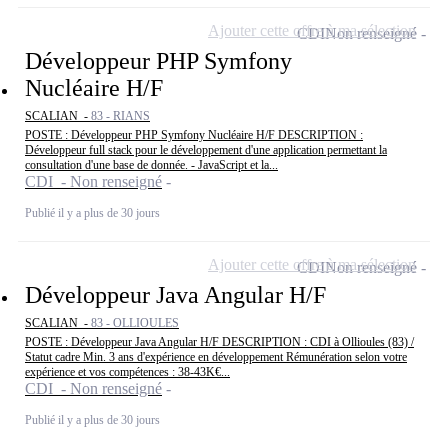
Ajouter cette offre à ma sélection
CDI
Non renseigné
Développeur PHP Symfony
Nucléaire H/F
SCALIAN -
83 - RIANS
POSTE : Développeur PHP Symfony Nucléaire H/F DESCRIPTION :
Développeur full stack pour le développement d'une application permettant la
consultation d'une base de donnée. - JavaScript et la...
CDI - Non renseigné
Publié il y a plus de 30 jours
Ajouter cette offre à ma sélection
CDI
Non renseigné
Développeur Java Angular H/F
SCALIAN -
83 - OLLIOULES
POSTE : Développeur Java Angular H/F DESCRIPTION : CDI à Ollioules (83) /
Statut cadre Min. 3 ans d'expérience en développement Rémunération selon votre
expérience et vos compétences : 38-43K€...
CDI - Non renseigné
Publié il y a plus de 30 jours