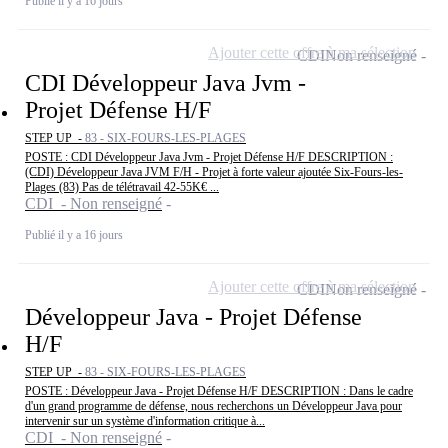
Publié il y a 16 jours
Ajouter cette offre à ma sélection
CDI
Non renseigné
CDI Développeur Java Jvm -
Projet Défense H/F
STEP UP -
83 - SIX-FOURS-LES-PLAGES
POSTE : CDI Développeur Java Jvm - Projet Défense H/F DESCRIPTION :
(CDI) Développeur Java JVM F/H - Projet à forte valeur ajoutée Six-Fours-les-
Plages (83) Pas de télétravail 42-55K€ ...
CDI - Non renseigné
Publié il y a 16 jours
Ajouter cette offre à ma sélection
CDI
Non renseigné
Développeur Java - Projet Défense
H/F
STEP UP -
83 - SIX-FOURS-LES-PLAGES
POSTE : Développeur Java - Projet Défense H/F DESCRIPTION : Dans le cadre
d'un grand programme de défense, nous recherchons un Développeur Java pour
intervenir sur un système d'information critique à...
CDI - Non renseigné