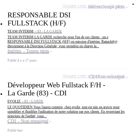
Ajouter cette offre à ma sélection
Intérim
Temps plein
RESPONSABLE DSI
FULLSTACK (H/F)
TEAM INTERIM -
83 - LA GARDE
TEAM INTERIM LA GARDE recherche pour l'un de ses clients : un.e
RESPONSABLE DSI FULLSTACK (H/F) en mission d'intérim. Rattaché(e)
directement à la Direction Générale, vous prendrez en charge la...
Intérim - Temps plein
Publié il y a 17 jours
Ajouter cette offre à ma sélection
CDI
Non renseigné
Développeur Web Fullstack F/H -
La Garde (83) - CDI
EVOLIZ -
83 - GARDE
LE QUOTIDIEN Vous l'aurez compris, chez evoliz, tout est mis en œuvre pour
simplifier et fluidifier l'utilisation de notre solution par nos clients. En respectant les
principes de l'agilité, vous...
CDI - Non renseigné
Publié hier