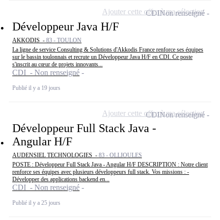
Ajouter cette offre à ma sélection
CDI
Non renseigné
Développeur Java H/F
AKKODIS -
83 - TOULON
La ligne de service Consulting & Solutions d'Akkodis France renforce ses équipes
sur le bassin toulonnais et recrute un Développeur Java H/F en CDI. Ce poste
s'inscrit au cœur de projets innovants...
CDI - Non renseigné
Publié il y a 19 jours
Ajouter cette offre à ma sélection
CDI
Non renseigné
Développeur Full Stack Java -
Angular H/F
AUDENSIEL TECHNOLOGIES -
83 - OLLIOULES
POSTE : Développeur Full Stack Java - Angular H/F DESCRIPTION : Notre client
renforce ses équipes avec plusieurs développeurs full stack. Vos missions : -
Développer des applications backend en...
CDI - Non renseigné
Publié il y a 25 jours