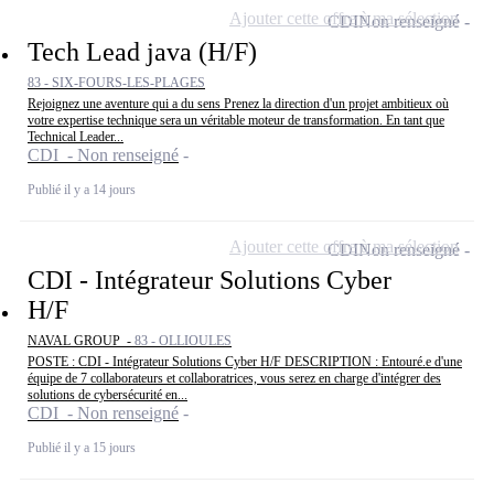
Ajouter cette offre à ma sélection
CDI
Non renseigné
Tech Lead java (H/F)
83 - SIX-FOURS-LES-PLAGES
Rejoignez une aventure qui a du sens Prenez la direction d'un projet ambitieux où
votre expertise technique sera un véritable moteur de transformation. En tant que
Technical Leader...
CDI - Non renseigné
Publié il y a 14 jours
Ajouter cette offre à ma sélection
CDI
Non renseigné
CDI - Intégrateur Solutions Cyber
H/F
NAVAL GROUP -
83 - OLLIOULES
POSTE : CDI - Intégrateur Solutions Cyber H/F DESCRIPTION : Entouré.e d'une
équipe de 7 collaborateurs et collaboratrices, vous serez en charge d'intégrer des
solutions de cybersécurité en...
CDI - Non renseigné
Publié il y a 15 jours