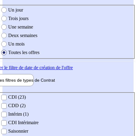
e création de l'offre
Un jour
Trois jours
Une semaine
Deux semaines
Un mois
Toutes les offres
er
le filtre de date de création de l'offre
les filtres de types de
Contrat
de contrat
CDI (23)
CDD (2)
Intérim (1)
CDI Intérimaire
Saisonnier