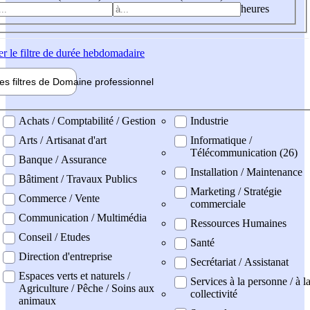
heures
er
le filtre de durée hebdomadaire
les filtres de
Domaine pro
fessionnel
ne professionel
Achats / Comptabilité / Gestion
Industrie
Arts / Artisanat d'art
Informatique /
Télécommunication (26)
Banque / Assurance
Installation / Maintenance
Bâtiment / Travaux Publics
Marketing / Stratégie
Commerce / Vente
commerciale
Communication / Multimédia
Ressources Humaines
Conseil / Etudes
Santé
Direction d'entreprise
Secrétariat / Assistanat
Espaces verts et naturels /
Services à la personne / à l
Agriculture / Pêche / Soins aux
collectivité
animaux