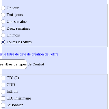
e création de l'offre
Un jour
Trois jours
Une semaine
Deux semaines
Un mois
Toutes les offres
er
le filtre de date de création de l'offre
les filtres de types de
Contrat
de contrat
CDI (2)
CDD
Intérim
CDI Intérimaire
Saisonnier