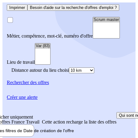
Imprimer
Besoin d'aide sur la recherche d'offres d'emploi ?
Métier, compétence, mot-clé, numéro d'offre
Lieu de travail
Distance autour du lieu choisi
Rechercher
des offres
Créer une alerte
Qui sont n
icher uniquement
 offres France Travail
Cette action recharge la liste des offres
les filtres de
Date de création
de l'offre