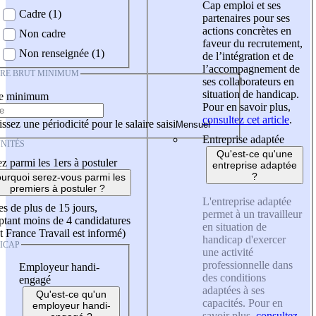
Cap emploi et ses
Cadre (1)
partenaires pour ses
actions concrètes en
Non cadre
faveur du recrutement,
Non renseignée (1)
de l’intégration et de
l’accompagnement de
IRE BRUT MINIMUM
ses collaborateurs en
situation de handicap.
re minimum
Pour en savoir plus,
consultez cet article
.
ssez une périodicité pour le salaire saisi
Entreprise adaptée
NITÉS
Qu'est-ce qu'une
z parmi les 1ers à postuler
entreprise adaptée
?
urquoi serez-vous parmi les
premiers à postuler ?
L'entreprise adaptée
es de plus de 15 jours,
permet à un travailleur
tant moins de 4 candidatures
en situation de
t France Travail est informé)
handicap d'exercer
ICAP
une activité
professionnelle dans
Employeur handi-
des conditions
engagé
adaptées à ses
Qu'est-ce qu'un
capacités. Pour en
employeur handi-
savoir plus,
consultez