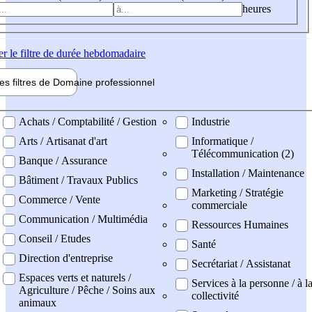
heures
er
le filtre de durée hebdomadaire
les filtres de
Domaine pro
fessionnel
ne professionel
Achats / Comptabilité / Gestion
Industrie
Arts / Artisanat d'art
Informatique /
Télécommunication (2)
Banque / Assurance
Installation / Maintenance
Bâtiment / Travaux Publics
Marketing / Stratégie
Commerce / Vente
commerciale
Communication / Multimédia
Ressources Humaines
Conseil / Etudes
Santé
Direction d'entreprise
Secrétariat / Assistanat
Espaces verts et naturels /
Services à la personne / à l
Agriculture / Pêche / Soins aux
collectivité
animaux