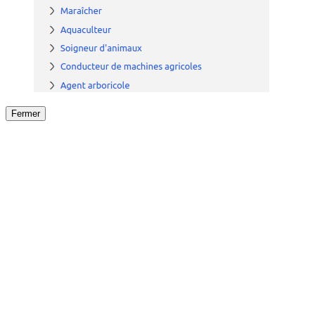
Fermer
Fermer
le détail de l'offre
/
Offre
sur
Offre précéden