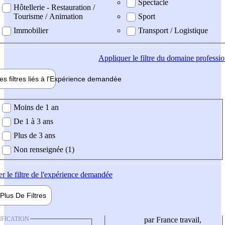
Spectacle
Hôtellerie - Restauration /
Tourisme / Animation
Sport
Immobilier
Transport / Logistique
Appliquer
le filtre du domaine professi
es filtres liés à l'
Expérience
demandée
ience demandée
Moins de 1 an
De 1 à 3 ans
Plus de 3 ans
Non renseignée (1)
er
le filtre de l'expérience demandée
Plus De
Filtres
IFICATION
par France travail,