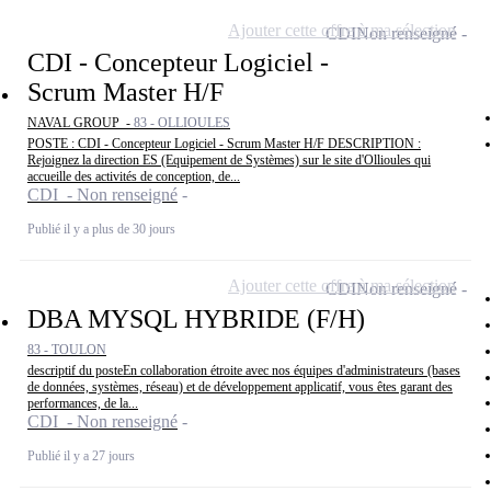
Ajouter cette offre à ma sélection
CDI
Non renseigné
CDI - Concepteur Logiciel -
Scrum Master H/F
NAVAL GROUP -
83 - OLLIOULES
POSTE : CDI - Concepteur Logiciel - Scrum Master H/F DESCRIPTION :
Rejoignez la direction ES (Equipement de Systèmes) sur le site d'Ollioules qui
accueille des activités de conception, de...
CDI - Non renseigné
Publié il y a plus de 30 jours
Ajouter cette offre à ma sélection
CDI
Non renseigné
DBA MYSQL HYBRIDE (F/H)
83 - TOULON
descriptif du posteEn collaboration étroite avec nos équipes d'administrateurs (bases
de données, systèmes, réseau) et de développement applicatif, vous êtes garant des
performances, de la...
CDI - Non renseigné
Publié il y a 27 jours