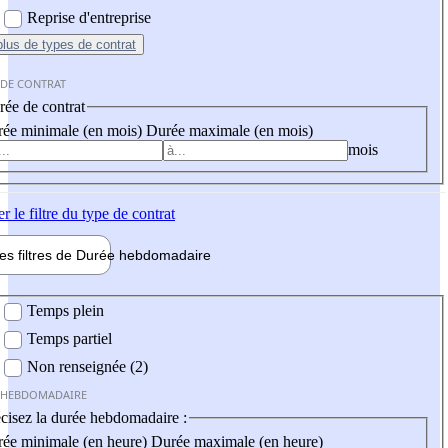
Reprise d'entreprise
plus
de types de contrat
 DE CONTRAT
ée de contrat
ée minimale (en mois)
Durée maximale (en mois)
mois
er
le filtre du type de contrat
les filtres de
Durée hebdo
madaire
 hebdomadaire
Temps plein
Temps partiel
Non renseignée (2)
 HEBDOMADAIRE
cisez la durée hebdomadaire :
ée minimale (en heure)
Durée maximale (en heure)