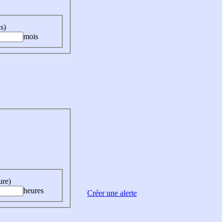
s)
mois
ure)
heures
Créer une alerte