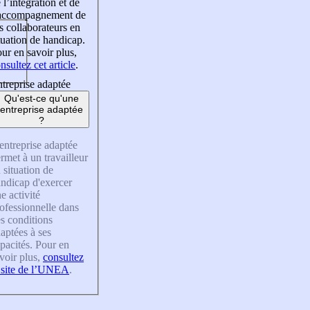
 l’intégration et de
’accompagnement de
s collaborateurs en
tuation de handicap.
ur en savoir plus,
nsultez cet article
.
treprise adaptée
Qu'est-ce qu'une
entreprise adaptée
?
entreprise adaptée
rmet à un travailleur
 situation de
ndicap d'exercer
e activité
ofessionnelle dans
s conditions
aptées à ses
pacités. Pour en
voir plus,
consultez
 site de l’UNEA
.