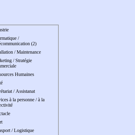
strie
rmatique /
écommunication (2)
allation / Maintenance
eting / Stratégie
merciale
sources Humaines
té
étariat / Assistanat
ices à la personne / à la
ectivité
ctacle
rt
sport / Logistique