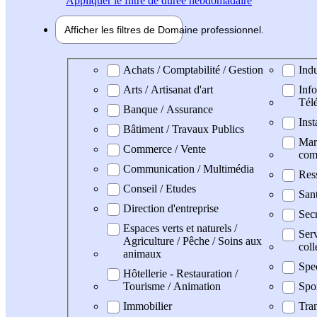
Appliquer
le filtre de durée hebdomadaire
Afficher les filtres de
Domaine pro
fessionnel
Domaine professionel
Achats / Comptabilité / Gestion
Indu
Arts / Artisanat d'art
Info
Tél
Banque / Assurance
Inst
Bâtiment / Travaux Publics
Mark
Commerce / Vente
com
Communication / Multimédia
Res
Conseil / Etudes
San
Direction d'entreprise
Secr
Espaces verts et naturels /
Serv
Agriculture / Pêche / Soins aux
coll
animaux
Spe
Hôtellerie - Restauration /
Tourisme / Animation
Spo
Immobilier
Tran