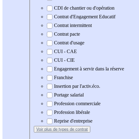
CDI de chantier ou d'opération
Contrat d'Engagement Educatif
Contrat intermittent
Contrat pacte
Contrat d'usage
CUI - CAE
CUI - CIE
Engagement à servir dans la réserve
Franchise
Insertion par l'activ.éco.
Portage salarial
Profession commerciale
Profession libérale
Reprise d'entreprise
Voir plus
de types de contrat