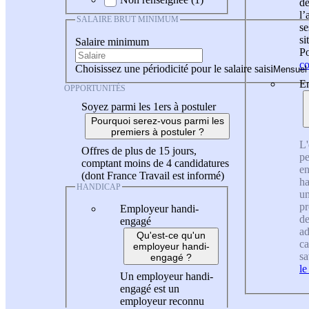
de
l
SALAIRE BRUT MINIMUM
se
si
Salaire minimum
Po
co
Choisissez une périodicité pour le salaire saisi
En
OPPORTUNITÉS
Soyez parmi les 1ers à postuler
Pourquoi serez-vous parmi les
premiers à postuler ?
L'
Offres de plus de 15 jours,
pe
comptant moins de 4 candidatures
en
(dont France Travail est informé)
ha
HANDICAP
un
pr
Employeur handi-
de
engagé
ad
Qu'est-ce qu'un
ca
employeur handi-
sa
engagé ?
le
Un employeur handi-
engagé est un
employeur reconnu