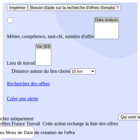
Imprimer
Besoin d'aide sur la recherche d'offres d'emploi ?
Métier, compétence, mot-clé, numéro d'offre
Lieu de travail
Distance autour du lieu choisi
Rechercher
des offres
Créer une alerte
Qui sont n
icher uniquement
 offres France Travail
Cette action recharge la liste des offres
les filtres de
Date de création
de l'offre