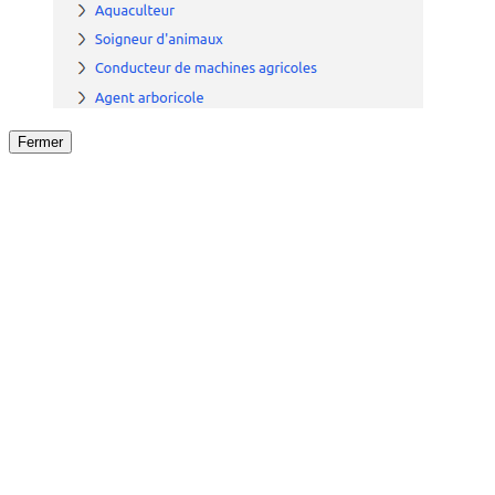
Fermer
Fermer
le détail de l'offre
/
Offre
sur
Offre précéden