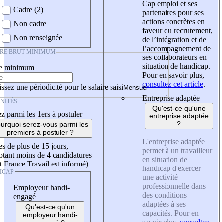
Cap emploi et ses
Cadre (2)
partenaires pour ses
actions concrètes en
Non cadre
faveur du recrutement,
Non renseignée
de l’intégration et de
l’accompagnement de
IRE BRUT MINIMUM
ses collaborateurs en
situation de handicap.
re minimum
Pour en savoir plus,
consultez cet article
.
ssez une périodicité pour le salaire saisi
Entreprise adaptée
NITÉS
Qu'est-ce qu'une
z parmi les 1ers à postuler
entreprise adaptée
?
urquoi serez-vous parmi les
premiers à postuler ?
L'entreprise adaptée
es de plus de 15 jours,
permet à un travailleur
tant moins de 4 candidatures
en situation de
t France Travail est informé)
handicap d'exercer
ICAP
une activité
professionnelle dans
Employeur handi-
des conditions
engagé
adaptées à ses
Qu'est-ce qu'un
capacités. Pour en
employeur handi-
savoir plus,
consultez