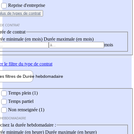
Reprise d'entreprise
plus
de types de contrat
 DE CONTRAT
ée de contrat
ée minimale (en mois)
Durée maximale (en mois)
mois
er
le filtre du type de contrat
les filtres de
Durée hebdo
madaire
 hebdomadaire
Temps plein (1)
Temps partiel
Non renseignée (1)
 HEBDOMADAIRE
cisez la durée hebdomadaire :
ée minimale (en heure)
Durée maximale (en heure)