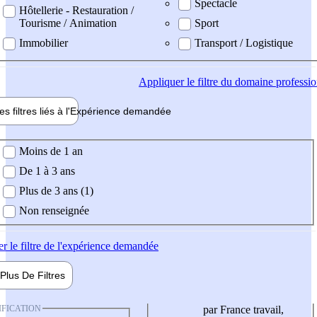
Spectacle
Hôtellerie - Restauration /
Tourisme / Animation
Sport
Immobilier
Transport / Logistique
Appliquer
le filtre du domaine professi
es filtres liés à l'
Expérience
demandée
ience demandée
Moins de 1 an
De 1 à 3 ans
Plus de 3 ans (1)
Non renseignée
er
le filtre de l'expérience demandée
Plus De
Filtres
IFICATION
par France travail,