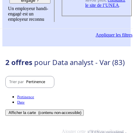
engagé ?
le site de l’UNEA
.
Un employeur handi-
engagé est un
employeur reconnu
Appliquer
les filtres
2 offres
pour Data analyst - Var (83)
Trier par
Pertinence
Pertinence
Date
Afficher la carte
(contenu non-accessible)
Ajouter cette offre à ma sélection
CDI
Non renseigné