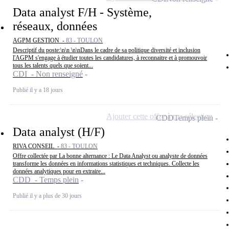
Data analyst F/H - Système,
réseaux, données
AGPM GESTION -
83 - TOULON
Descriptif du poste:\n\n \n\nDans le cadre de sa politique diversité et inclusion
l'AGPM s'engage à étudier toutes les candidatures, à reconnaitre et à promouvoir
tous les talents quels que soient...
CDI - Non renseigné
Publié il y a 18 jours
Ajouter cette offre à ma sélection
CDD
Temps plein
Data analyst (H/F)
RIVA CONSEIL -
83 - TOULON
Offre collectée par La bonne alternance : Le Data Analyst ou analyste de données
transforme les données en informations statistiques et techniques. Collecte les
données analytiques pour en extraire...
CDD - Temps plein
Publié il y a plus de 30 jours