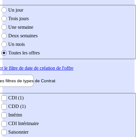
e création de l'offre
Un jour
Trois jours
Une semaine
Deux semaines
Un mois
Toutes les offres
er
le filtre de date de création de l'offre
les filtres de types de
Contrat
de contrat
CDI (1)
CDD (1)
Intérim
CDI Intérimaire
Saisonnier