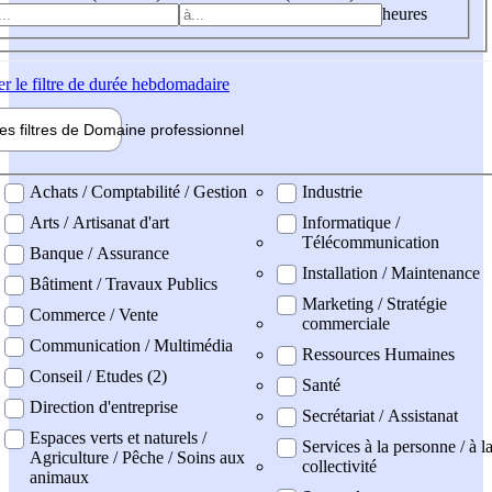
heures
er
le filtre de durée hebdomadaire
les filtres de
Domaine pro
fessionnel
ne professionel
Achats / Comptabilité / Gestion
Industrie
Arts / Artisanat d'art
Informatique /
Télécommunication
Banque / Assurance
Installation / Maintenance
Bâtiment / Travaux Publics
Marketing / Stratégie
Commerce / Vente
commerciale
Communication / Multimédia
Ressources Humaines
Conseil / Etudes (2)
Santé
Direction d'entreprise
Secrétariat / Assistanat
Espaces verts et naturels /
Services à la personne / à l
Agriculture / Pêche / Soins aux
collectivité
animaux