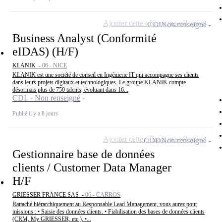
Ajouter cette offre à ma sélection
CDI
Non renseigné
Business Analyst (Conformité
eIDAS) (H/F)
KLANIK -
06 - NICE
KLANIK est une société de conseil en Ingénierie IT qui accompagne ses clients
dans leurs projets digitaux et technologiques. Le groupe KLANIK compte
désormais plus de 750 talents, évoluant dans 16...
CDI - Non renseigné
Publié il y a 8 jours
Ajouter cette offre à ma sélection
CDD
Non renseigné
Gestionnaire base de données
clients / Customer Data Manager
H/F
GRIESSER FRANCE SAS -
06 - CARROS
Rattaché hiérarchiquement au Responsable Lead Management, vous aurez pour
missions : • Saisie des données clients. • Fiabilisation des bases de données clients
(CRM, My GRIESSER, etc.). •...