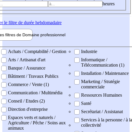
heures
er
le filtre de durée hebdomadaire
les filtres de
Domaine pro
fessionnel
ne professionel
Achats / Comptabilité / Gestion
Industrie
Arts / Artisanat d'art
Informatique /
Télécommunication (1)
Banque / Assurance
Installation / Maintenance
Bâtiment / Travaux Publics
Marketing / Stratégie
Commerce / Vente (1)
commerciale
Communication / Multimédia
Ressources Humaines
Conseil / Etudes (2)
Santé
Direction d'entreprise
Secrétariat / Assistanat
Espaces verts et naturels /
Services à la personne / à l
Agriculture / Pêche / Soins aux
collectivité
animaux