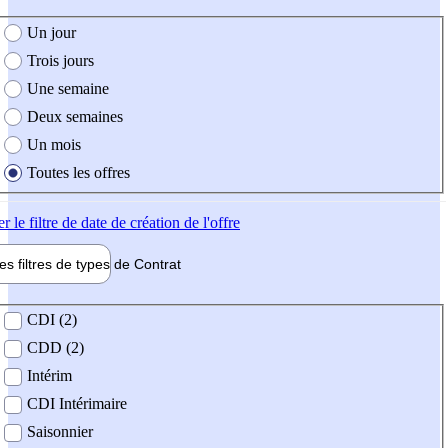
e création de l'offre
Un jour
Trois jours
Une semaine
Deux semaines
Un mois
Toutes les offres
er
le filtre de date de création de l'offre
les filtres de types de
Contrat
de contrat
CDI (2)
CDD (2)
Intérim
CDI Intérimaire
Saisonnier