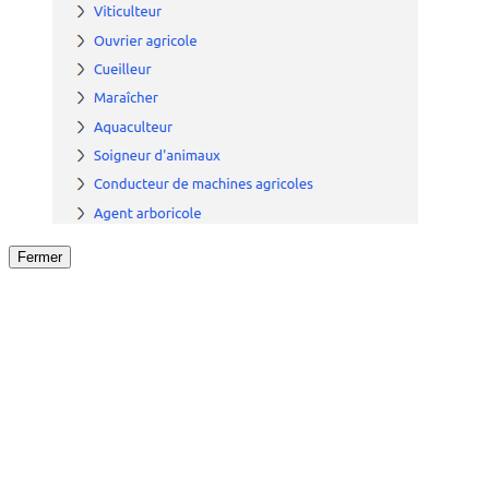
Fermer
Fermer
le détail de l'offre
/
Offre
sur
Offre précéden