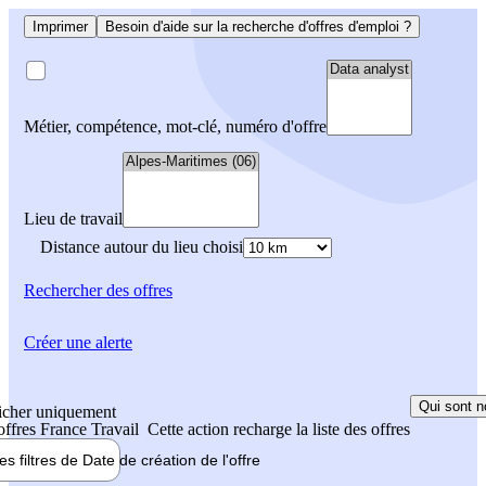
Imprimer
Besoin d'aide sur la recherche d'offres d'emploi ?
Métier, compétence, mot-clé, numéro d'offre
Lieu de travail
Distance autour du lieu choisi
Rechercher
des offres
Créer une alerte
Qui sont n
icher uniquement
 offres France Travail
Cette action recharge la liste des offres
les filtres de
Date de création
de l'offre