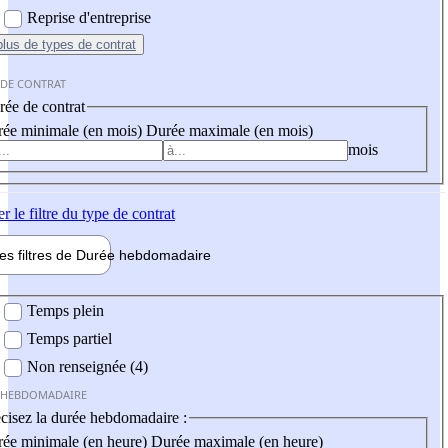
Reprise d'entreprise
plus
de types de contrat
 DE CONTRAT
ée de contrat
ée minimale (en mois)
Durée maximale (en mois)
mois
er
le filtre du type de contrat
les filtres de
Durée hebdo
madaire
 hebdomadaire
Temps plein
Temps partiel
Non renseignée (4)
 HEBDOMADAIRE
cisez la durée hebdomadaire :
ée minimale (en heure)
Durée maximale (en heure)