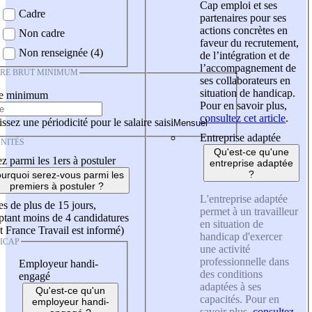
Cap emploi et ses
Cadre
partenaires pour ses
actions concrètes en
Non cadre
faveur du recrutement,
Non renseignée (4)
de l’intégration et de
l’accompagnement de
IRE BRUT MINIMUM
ses collaborateurs en
situation de handicap.
re minimum
Pour en savoir plus,
consultez cet article
.
ssez une périodicité pour le salaire saisi
Entreprise adaptée
NITÉS
Qu'est-ce qu'une
z parmi les 1ers à postuler
entreprise adaptée
?
urquoi serez-vous parmi les
premiers à postuler ?
L'entreprise adaptée
es de plus de 15 jours,
permet à un travailleur
tant moins de 4 candidatures
en situation de
t France Travail est informé)
handicap d'exercer
ICAP
une activité
professionnelle dans
Employeur handi-
des conditions
engagé
adaptées à ses
Qu'est-ce qu'un
capacités. Pour en
employeur handi-
savoir plus,
consultez