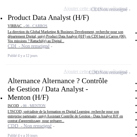
Ajouter cette offre à ma sélection
CDI
Non renseigné
Product Data Analyst (H/F)
VIRBAC -
06 - CARROS
La direction du Global Marketing & Business Development, recherche pour son
département Digital, un(e) Product Data Analyst (H/F) en CDI basé à Carros (06).
Vos missions ? Rattaché(e) au Digital...
CDI - Non renseigné
Publié il y a 12 jours
Ajouter cette offre à ma sélection
CDD
Non renseigné
Alternance Alternance ? Contrôle
de Gestion / Data Analyst -
Menton (H/F)
ISCOD -
06 - MENTON
L'ISCOD, spécialiste de la formation en Digital Learning, recherche pour son
entreprise partenaire, un(e) Assistant Contrôle de Gestion - Data Analyst H/F en
contrat d'apprentissage, pour préparer...
CDD - Non renseigné
Publié il y a 16 jours