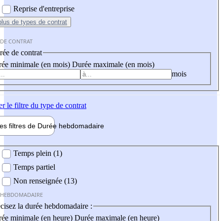
Reprise d'entreprise
plus
de types de contrat
 DE CONTRAT
ée de contrat
ée minimale (en mois)
Durée maximale (en mois)
mois
er
le filtre du type de contrat
les filtres de
Durée hebdo
madaire
 hebdomadaire
Temps plein (1)
Temps partiel
Non renseignée (13)
 HEBDOMADAIRE
cisez la durée hebdomadaire :
ée minimale (en heure)
Durée maximale (en heure)