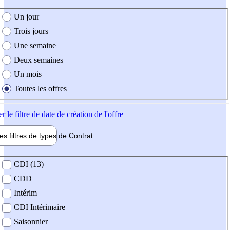
e création de l'offre
Un jour
Trois jours
Une semaine
Deux semaines
Un mois
Toutes les offres
er
le filtre de date de création de l'offre
les filtres de types de
Contrat
de contrat
CDI (13)
CDD
Intérim
CDI Intérimaire
Saisonnier