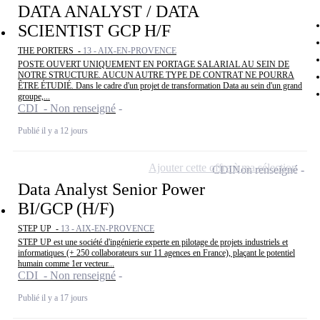
DATA ANALYST / DATA
SCIENTIST GCP H/F
THE PORTERS -
13 - AIX-EN-PROVENCE
POSTE OUVERT UNIQUEMENT EN PORTAGE SALARIAL AU SEIN DE
NOTRE STRUCTURE. AUCUN AUTRE TYPE DE CONTRAT NE POURRA
ÊTRE ÉTUDIÉ. Dans le cadre d'un projet de transformation Data au sein d'un grand
groupe,...
CDI - Non renseigné
Publié il y a 12 jours
Ajouter cette offre à ma sélection
CDI
Non renseigné
Data Analyst Senior Power
BI/GCP (H/F)
STEP UP -
13 - AIX-EN-PROVENCE
STEP UP est une société d'ingénierie experte en pilotage de projets industriels et
informatiques (+ 250 collaborateurs sur 11 agences en France), plaçant le potentiel
humain comme 1er vecteur...
CDI - Non renseigné
Publié il y a 17 jours