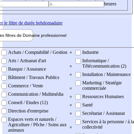
heures
er
le filtre de durée hebdomadaire
les filtres de
Domaine pro
fessionnel
ne professionel
Achats / Comptabilité / Gestion
Industrie
Arts / Artisanat d'art
Informatique /
Télécommunication (2)
Banque / Assurance
Installation / Maintenance
Bâtiment / Travaux Publics
Marketing / Stratégie
Commerce / Vente
commerciale
Communication / Multimédia
Ressources Humaines
Conseil / Etudes (12)
Santé
Direction d'entreprise
Secrétariat / Assistanat
Espaces verts et naturels /
Services à la personne / à l
Agriculture / Pêche / Soins aux
collectivité
animaux