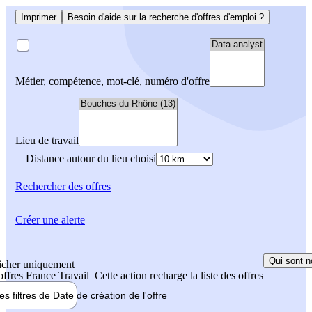
Imprimer
Besoin d'aide sur la recherche d'offres d'emploi ?
Métier, compétence, mot-clé, numéro d'offre
Lieu de travail
Distance autour du lieu choisi
Rechercher
des offres
Créer une alerte
Qui sont n
icher uniquement
 offres France Travail
Cette action recharge la liste des offres
les filtres de
Date de création
de l'offre