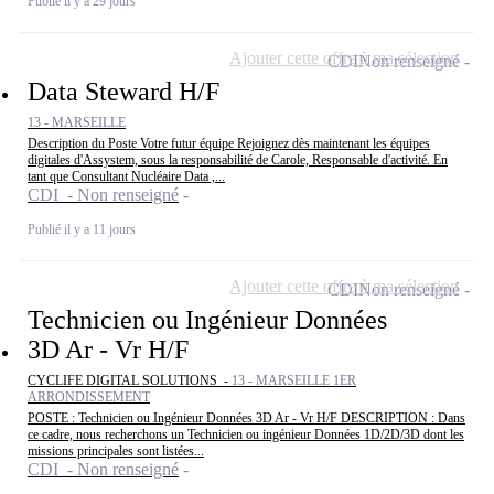
Publié il y a 29 jours
Ajouter cette offre à ma sélection
CDI
Non renseigné
Data Steward H/F
13 - MARSEILLE
Description du Poste Votre futur équipe Rejoignez dès maintenant les équipes
digitales d'Assystem, sous la responsabilité de Carole, Responsable d'activité. En
tant que Consultant Nucléaire Data ,...
CDI - Non renseigné
Publié il y a 11 jours
Ajouter cette offre à ma sélection
CDI
Non renseigné
Technicien ou Ingénieur Données
3D Ar - Vr H/F
CYCLIFE DIGITAL SOLUTIONS -
13 - MARSEILLE 1ER
ARRONDISSEMENT
POSTE : Technicien ou Ingénieur Données 3D Ar - Vr H/F DESCRIPTION : Dans
ce cadre, nous recherchons un Technicien ou ingénieur Données 1D/2D/3D dont les
missions principales sont listées...
CDI - Non renseigné