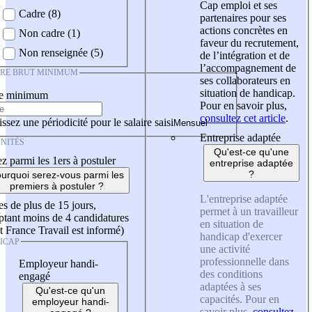
Cap emploi et ses
Cadre (8)
partenaires pour ses
actions concrètes en
Non cadre (1)
faveur du recrutement,
Non renseignée (5)
de l’intégration et de
l’accompagnement de
IRE BRUT MINIMUM
ses collaborateurs en
situation de handicap.
re minimum
Pour en savoir plus,
consultez cet article
.
ssez une périodicité pour le salaire saisi
Entreprise adaptée
NITÉS
Qu'est-ce qu'une
z parmi les 1ers à postuler
entreprise adaptée
?
urquoi serez-vous parmi les
premiers à postuler ?
L'entreprise adaptée
es de plus de 15 jours,
permet à un travailleur
tant moins de 4 candidatures
en situation de
t France Travail est informé)
handicap d'exercer
ICAP
une activité
professionnelle dans
Employeur handi-
des conditions
engagé
adaptées à ses
Qu'est-ce qu'un
capacités. Pour en
employeur handi-
savoir plus,
consultez