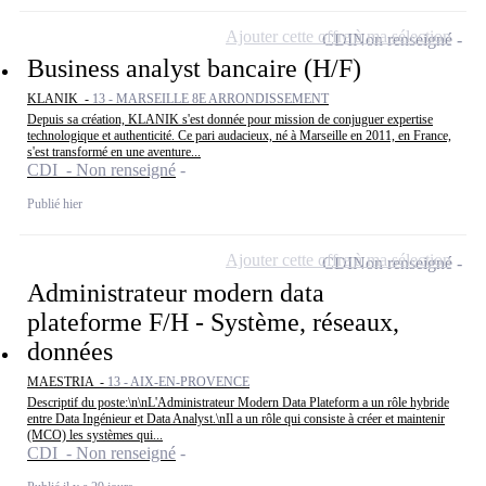
Ajouter cette offre à ma sélection
CDI
Non renseigné
Business analyst bancaire (H/F)
KLANIK -
13 - MARSEILLE 8E ARRONDISSEMENT
Depuis sa création, KLANIK s'est donnée pour mission de conjuguer expertise
technologique et authenticité. Ce pari audacieux, né à Marseille en 2011, en France,
s'est transformé en une aventure...
CDI - Non renseigné
Publié hier
Ajouter cette offre à ma sélection
CDI
Non renseigné
Administrateur modern data
plateforme F/H - Système, réseaux,
données
MAESTRIA -
13 - AIX-EN-PROVENCE
Descriptif du poste:\n\nL'Administrateur Modern Data Plateform a un rôle hybride
entre Data Ingénieur et Data Analyst.\nIl a un rôle qui consiste à créer et maintenir
(MCO) les systèmes qui...
CDI - Non renseigné