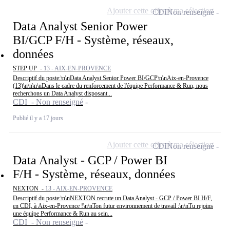
Ajouter cette offre à ma sélection
CDI
Non renseigné
Data Analyst Senior Power
BI/GCP F/H - Système, réseaux,
données
STEP UP -
13 - AIX-EN-PROVENCE
Descriptif du poste:\n\nData Analyst Senior Power BI/GCP\n\nAix-en-Provence
(13)\n\n\n\nDans le cadre du renforcement de l'équipe Performance & Run, nous
recherchons un Data Analyst disposant...
CDI - Non renseigné
Publié il y a 17 jours
Ajouter cette offre à ma sélection
CDI
Non renseigné
Data Analyst - GCP / Power BI
F/H - Système, réseaux, données
NEXTON -
13 - AIX-EN-PROVENCE
Descriptif du poste:\n\nNEXTON recrute un Data Analyst - GCP / Power BI H/F,
en CDI, à Aix-en-Provence !\n\nTon futur environnement de travail :\n\nTu rejoins
une équipe Performance & Run au sein...
CDI - Non renseigné