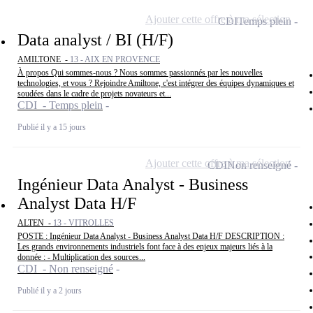
Ajouter cette offre à ma sélection
CDI
Temps plein
Data analyst / BI (H/F)
AMILTONE -
13 - AIX EN PROVENCE
À propos Qui sommes-nous ? Nous sommes passionnés par les nouvelles
technologies, et vous ? Rejoindre Amiltone, c'est intégrer des équipes dynamiques et
soudées dans le cadre de projets novateurs et...
CDI - Temps plein
Publié il y a 15 jours
Ajouter cette offre à ma sélection
CDI
Non renseigné
Ingénieur Data Analyst - Business
Analyst Data H/F
ALTEN -
13 - VITROLLES
POSTE : Ingénieur Data Analyst - Business Analyst Data H/F DESCRIPTION :
Les grands environnements industriels font face à des enjeux majeurs liés à la
donnée : - Multiplication des sources...
CDI - Non renseigné
Publié il y a 2 jours