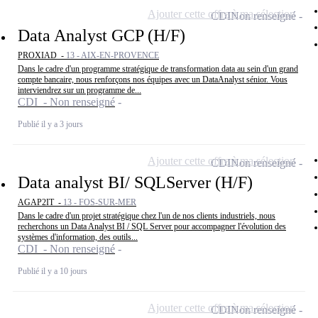
Ajouter cette offre à ma sélection
CDI
Non renseigné
Data Analyst GCP (H/F)
PROXIAD -
13 - AIX-EN-PROVENCE
Dans le cadre d'un programme stratégique de transformation data au sein d'un grand
compte bancaire, nous renforçons nos équipes avec un DataAnalyst sénior. Vous
interviendrez sur un programme de...
CDI - Non renseigné
Publié il y a 3 jours
Ajouter cette offre à ma sélection
CDI
Non renseigné
Data analyst BI/ SQLServer (H/F)
AGAP2IT -
13 - FOS-SUR-MER
Dans le cadre d'un projet stratégique chez l'un de nos clients industriels, nous
recherchons un Data Analyst BI / SQL Server pour accompagner l'évolution des
systèmes d'information, des outils...
CDI - Non renseigné
Publié il y a 10 jours
Ajouter cette offre à ma sélection
CDI
Non renseigné