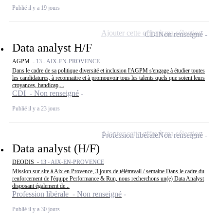
Publié il y a 19 jours
Ajouter cette offre à ma sélection
CDI
Non renseigné
Data analyst H/F
AGPM -
13 - AIX-EN-PROVENCE
Dans le cadre de sa politique diversité et inclusion l'AGPM s'engage à étudier toutes
les candidatures, à reconnaitre et à promouvoir tous les talents quels que soient leurs
croyances, handicap,...
CDI - Non renseigné
Publié il y a 23 jours
Ajouter cette offre à ma sélection
Profession libérale
Non renseigné
Data analyst (H/F)
DEODIS -
13 - AIX-EN-PROVENCE
Mission sur site à Aix en Provence, 3 jours de télétravail / semaine Dans le cadre du
renforcement de l'équipe Performance & Run, nous recherchons un(e) Data Analyst
disposant également de...
Profession libérale - Non renseigné
Publié il y a 30 jours