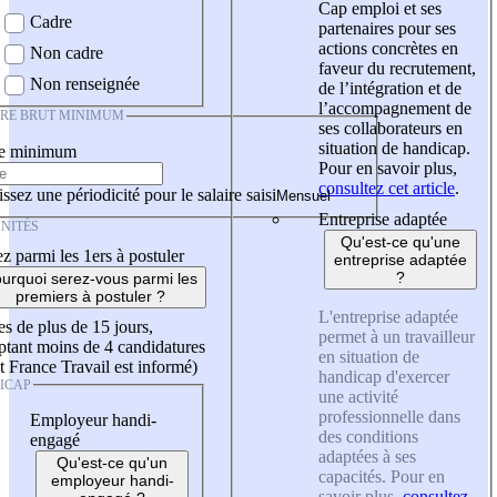
Cap emploi et ses
Cadre
partenaires pour ses
actions concrètes en
Non cadre
faveur du recrutement,
Non renseignée
de l’intégration et de
l’accompagnement de
IRE BRUT MINIMUM
ses collaborateurs en
situation de handicap.
re minimum
Pour en savoir plus,
consultez cet article
.
ssez une périodicité pour le salaire saisi
Entreprise adaptée
NITÉS
Qu'est-ce qu'une
z parmi les 1ers à postuler
entreprise adaptée
?
urquoi serez-vous parmi les
premiers à postuler ?
L'entreprise adaptée
es de plus de 15 jours,
permet à un travailleur
tant moins de 4 candidatures
en situation de
t France Travail est informé)
handicap d'exercer
ICAP
une activité
professionnelle dans
Employeur handi-
des conditions
engagé
adaptées à ses
Qu'est-ce qu'un
capacités. Pour en
employeur handi-
savoir plus,
consultez