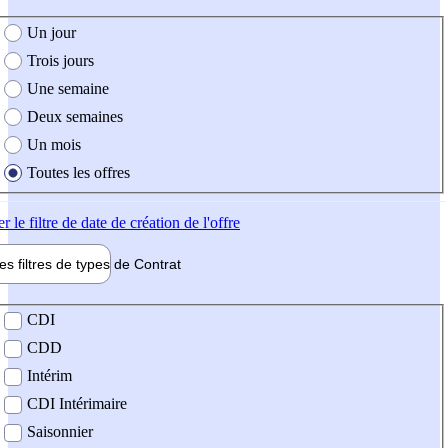
e création de l'offre
Un jour
Trois jours
Une semaine
Deux semaines
Un mois
Toutes les offres
er
le filtre de date de création de l'offre
les filtres de types de
Contrat
de contrat
CDI
CDD
Intérim
CDI Intérimaire
Saisonnier