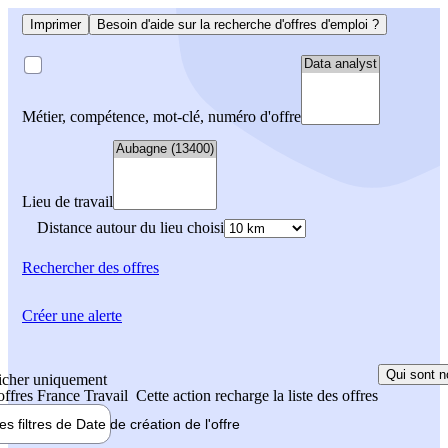
Imprimer
Besoin d'aide sur la recherche d'offres d'emploi ?
Métier, compétence, mot-clé, numéro d'offre
Lieu de travail
Distance autour du lieu choisi
Rechercher
des offres
Créer une alerte
Qui sont n
icher uniquement
 offres France Travail
Cette action recharge la liste des offres
les filtres de
Date de création
de l'offre