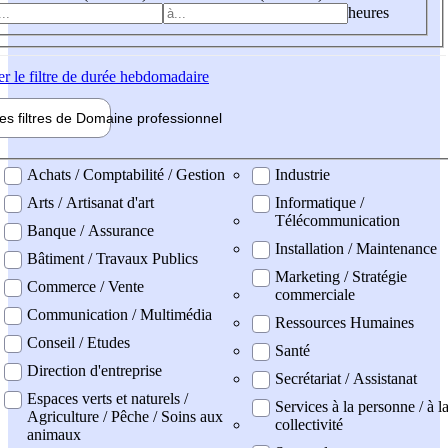
heures
er
le filtre de durée hebdomadaire
les filtres de
Domaine pro
fessionnel
ne professionel
Achats / Comptabilité / Gestion
Industrie
Arts / Artisanat d'art
Informatique /
Télécommunication
Banque / Assurance
Installation / Maintenance
Bâtiment / Travaux Publics
Marketing / Stratégie
Commerce / Vente
commerciale
Communication / Multimédia
Ressources Humaines
Conseil / Etudes
Santé
Direction d'entreprise
Secrétariat / Assistanat
Espaces verts et naturels /
Services à la personne / à l
Agriculture / Pêche / Soins aux
collectivité
animaux