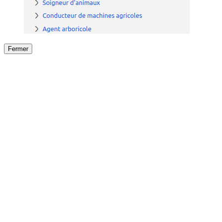
Fermer
Fermer
le détail de l'offre
/
Offre
sur
Offre précéden