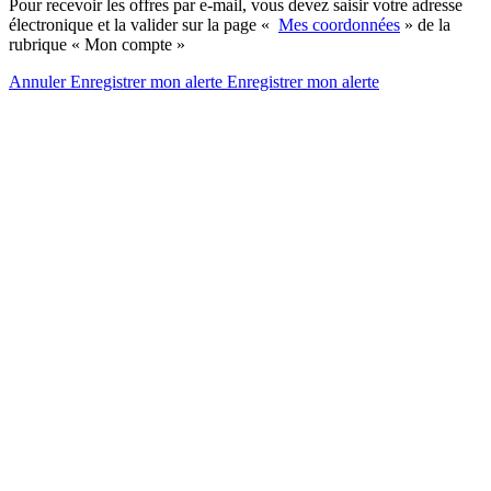
Pour recevoir les offres par e-mail, vous devez saisir votre adresse
électronique et la valider sur la page «
Mes coordonnées
» de la
rubrique « Mon compte »
Annuler
Enregistrer mon alerte
Enregistrer
mon alerte