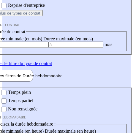
Reprise d'entreprise
plus
de types de contrat
 DE CONTRAT
ée de contrat
ée minimale (en mois)
Durée maximale (en mois)
mois
er
le filtre du type de contrat
les filtres de
Durée hebdo
madaire
 hebdomadaire
Temps plein
Temps partiel
Non renseignée
 HEBDOMADAIRE
cisez la durée hebdomadaire :
ée minimale (en heure)
Durée maximale (en heure)