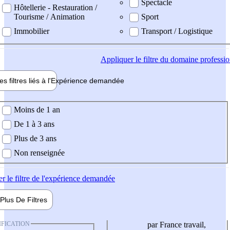
Spectacle
Hôtellerie - Restauration /
Tourisme / Animation
Sport
Immobilier
Transport / Logistique
Appliquer
le filtre du domaine professi
es filtres liés à l'
Expérience
demandée
ience demandée
Moins de 1 an
De 1 à 3 ans
Plus de 3 ans
Non renseignée
er
le filtre de l'expérience demandée
Plus De
Filtres
IFICATION
par France travail,