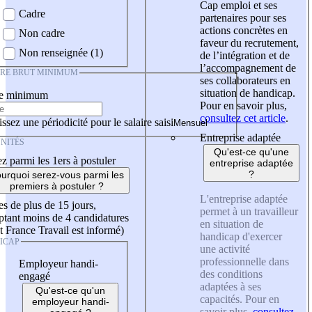
Cap emploi et ses
Cadre
partenaires pour ses
actions concrètes en
Non cadre
faveur du recrutement,
Non renseignée (1)
de l’intégration et de
l’accompagnement de
IRE BRUT MINIMUM
ses collaborateurs en
situation de handicap.
re minimum
Pour en savoir plus,
consultez cet article
.
ssez une périodicité pour le salaire saisi
Entreprise adaptée
NITÉS
Qu'est-ce qu'une
z parmi les 1ers à postuler
entreprise adaptée
?
urquoi serez-vous parmi les
premiers à postuler ?
L'entreprise adaptée
es de plus de 15 jours,
permet à un travailleur
tant moins de 4 candidatures
en situation de
t France Travail est informé)
handicap d'exercer
ICAP
une activité
professionnelle dans
Employeur handi-
des conditions
engagé
adaptées à ses
Qu'est-ce qu'un
capacités. Pour en
employeur handi-
savoir plus,
consultez