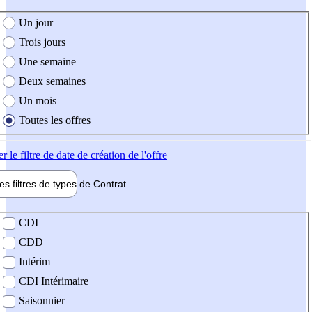
e création de l'offre
Un jour
Trois jours
Une semaine
Deux semaines
Un mois
Toutes les offres
er
le filtre de date de création de l'offre
les filtres de types de
Contrat
de contrat
CDI
CDD
Intérim
CDI Intérimaire
Saisonnier