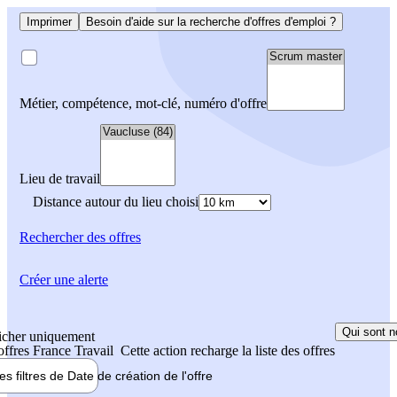
Imprimer
Besoin d'aide sur la recherche d'offres d'emploi ?
Métier, compétence, mot-clé, numéro d'offre
Lieu de travail
Distance autour du lieu choisi
Rechercher
des offres
Créer une alerte
Qui sont n
icher uniquement
 offres France Travail
Cette action recharge la liste des offres
les filtres de
Date de création
de l'offre