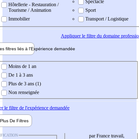
Spectacle
Hôtellerie - Restauration /
Tourisme / Animation
Sport
Immobilier
Transport / Logistique
Appliquer
le filtre du domaine professi
es filtres liés à l'
Expérience
demandée
ience demandée
Moins de 1 an
De 1 à 3 ans
Plus de 3 ans (1)
Non renseignée
er
le filtre de l'expérience demandée
Plus De
Filtres
IFICATION
par France travail,