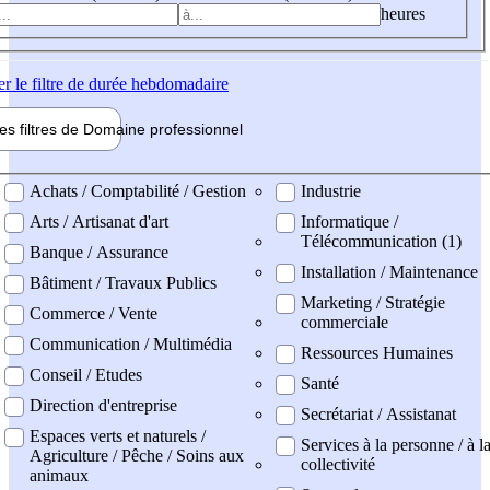
heures
er
le filtre de durée hebdomadaire
les filtres de
Domaine pro
fessionnel
ne professionel
Achats / Comptabilité / Gestion
Industrie
Arts / Artisanat d'art
Informatique /
Télécommunication (1)
Banque / Assurance
Installation / Maintenance
Bâtiment / Travaux Publics
Marketing / Stratégie
Commerce / Vente
commerciale
Communication / Multimédia
Ressources Humaines
Conseil / Etudes
Santé
Direction d'entreprise
Secrétariat / Assistanat
Espaces verts et naturels /
Services à la personne / à l
Agriculture / Pêche / Soins aux
collectivité
animaux