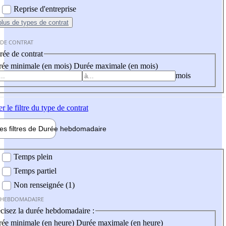
Reprise d'entreprise
plus
de types de contrat
 DE CONTRAT
ée de contrat
ée minimale (en mois)
Durée maximale (en mois)
mois
er
le filtre du type de contrat
les filtres de
Durée hebdo
madaire
 hebdomadaire
Temps plein
Temps partiel
Non renseignée (1)
 HEBDOMADAIRE
cisez la durée hebdomadaire :
ée minimale (en heure)
Durée maximale (en heure)