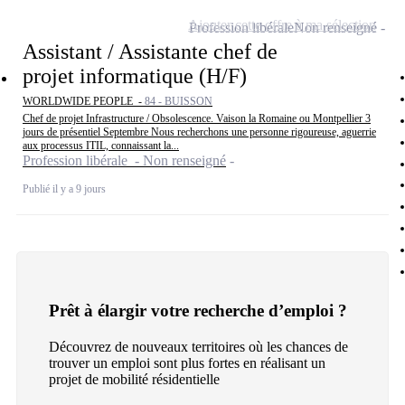
Ajouter cette offre à ma sélection
Profession libérale
Non renseigné
Assistant / Assistante chef de
projet informatique (H/F)
WORLDWIDE PEOPLE -
84 - BUISSON
Chef de projet Infrastructure / Obsolescence. Vaison la Romaine ou Montpellier 3
jours de présentiel Septembre Nous recherchons une personne rigoureuse, aguerrie
aux processus ITIL, connaissant la...
Profession libérale - Non renseigné
Publié il y a 9 jours
Prêt à élargir votre recherche d’emploi ?
Découvrez de nouveaux territoires où les chances de
trouver un emploi sont plus fortes en réalisant un
projet de mobilité résidentielle