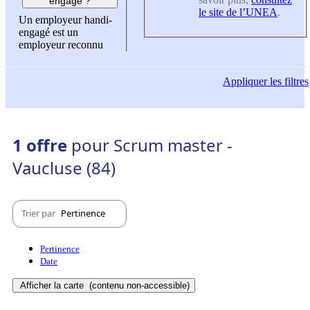
engagé ?
le site de l’UNEA
.
Un employeur handi-
engagé est un
employeur reconnu
Appliquer
les filtres
1 offre
pour Scrum master -
Vaucluse (84)
Trier par
Pertinence
Pertinence
Date
Afficher la carte
(contenu non-accessible)