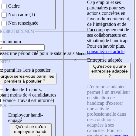
Cap emploi et ses
Cadre
partenaires pour ses
actions concrètes en
Non cadre (1)
faveur du recrutement,
Non renseignée
de l’intégration et de
l’accompagnement de
IRE BRUT MINIMUM
ses collaborateurs en
situation de handicap.
re minimum
Pour en savoir plus,
consultez cet article
.
ssez une périodicité pour le salaire saisi
Entreprise adaptée
NITÉS
Qu'est-ce qu'une
z parmi les 1ers à postuler
entreprise adaptée
?
urquoi serez-vous parmi les
premiers à postuler ?
L'entreprise adaptée
es de plus de 15 jours,
permet à un travailleur
tant moins de 4 candidatures
en situation de
t France Travail est informé)
handicap d'exercer
ICAP
une activité
professionnelle dans
Employeur handi-
des conditions
engagé
adaptées à ses
Qu'est-ce qu'un
capacités. Pour en
employeur handi-
savoir plus,
consultez