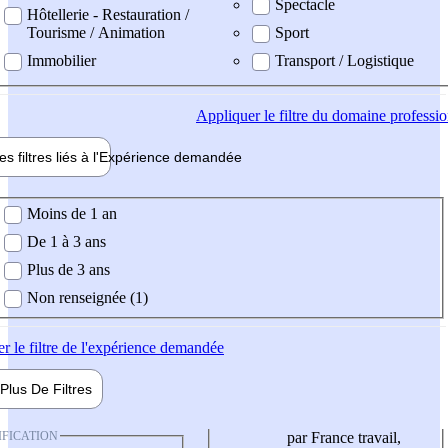
Spectacle
Hôtellerie - Restauration /
Tourisme / Animation
Sport
Immobilier
Transport / Logistique
Appliquer
le filtre du domaine professi
es filtres liés à l'
Expérience
demandée
ience demandée
Moins de 1 an
De 1 à 3 ans
Plus de 3 ans
Non renseignée (1)
er
le filtre de l'expérience demandée
Plus De
Filtres
IFICATION
par France travail,