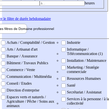
heures
er
le filtre de durée hebdomadaire
les filtres de
Domaine pro
fessionnel
ne professionel
Achats / Comptabilité / Gestion
Industrie
Arts / Artisanat d'art
Informatique /
Télécommunication (1)
Banque / Assurance
Installation / Maintenance
Bâtiment / Travaux Publics
Marketing / Stratégie
Commerce / Vente
commerciale
Communication / Multimédia
Ressources Humaines
Conseil / Etudes
Santé
Direction d'entreprise
Secrétariat / Assistanat
Espaces verts et naturels /
Services à la personne / à l
Agriculture / Pêche / Soins aux
collectivité
animaux