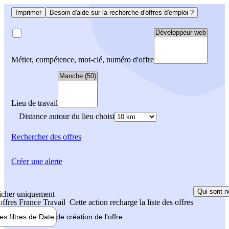
Imprimer
Besoin d'aide sur la recherche d'offres d'emploi ?
Métier, compétence, mot-clé, numéro d'offre
Lieu de travail
Distance autour du lieu choisi
Rechercher
des offres
Créer une alerte
Qui sont n
icher uniquement
 offres France Travail
Cette action recharge la liste des offres
les filtres de
Date de création
de l'offre