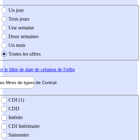
e création de l'offre
Un jour
Trois jours
Une semaine
Deux semaines
Un mois
Toutes les offres
er
le filtre de date de création de l'offre
les filtres de types de
Contrat
de contrat
CDI (1)
CDD
Intérim
CDI Intérimaire
Saisonnier