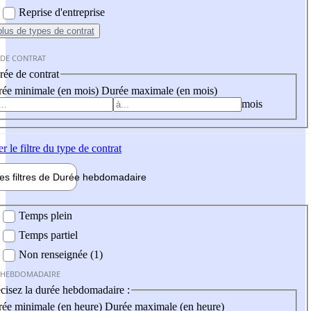
Reprise d'entreprise
plus
de types de contrat
 DE CONTRAT
ée de contrat
ée minimale (en mois)
Durée maximale (en mois)
mois
er
le filtre du type de contrat
les filtres de
Durée hebdo
madaire
 hebdomadaire
Temps plein
Temps partiel
Non renseignée (1)
 HEBDOMADAIRE
cisez la durée hebdomadaire :
ée minimale (en heure)
Durée maximale (en heure)