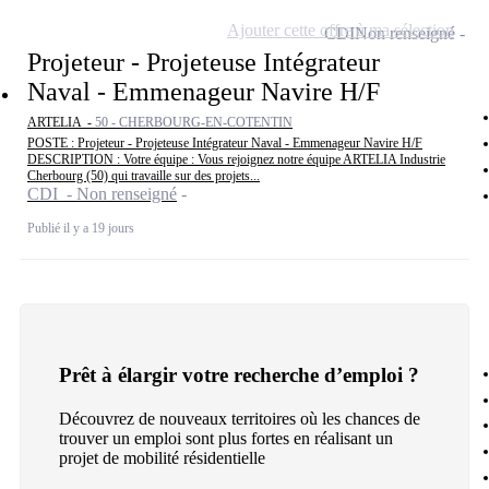
Ajouter cette offre à ma sélection
CDI
Non renseigné
Projeteur - Projeteuse Intégrateur
Naval - Emmenageur Navire H/F
ARTELIA -
50 - CHERBOURG-EN-COTENTIN
POSTE : Projeteur - Projeteuse Intégrateur Naval - Emmenageur Navire H/F
DESCRIPTION : Votre équipe : Vous rejoignez notre équipe ARTELIA Industrie
Cherbourg (50) qui travaille sur des projets...
CDI - Non renseigné
Publié il y a 19 jours
Prêt à élargir votre recherche d’emploi ?
Découvrez de nouveaux territoires où les chances de
trouver un emploi sont plus fortes en réalisant un
projet de mobilité résidentielle