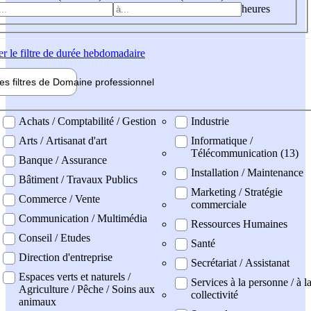
heures
er
le filtre de durée hebdomadaire
les filtres de
Domaine pro
fessionnel
ne professionel
Achats / Comptabilité / Gestion
Industrie
Arts / Artisanat d'art
Informatique /
Télécommunication (13)
Banque / Assurance
Installation / Maintenance
Bâtiment / Travaux Publics
Marketing / Stratégie
Commerce / Vente
commerciale
Communication / Multimédia
Ressources Humaines
Conseil / Etudes
Santé
Direction d'entreprise
Secrétariat / Assistanat
Espaces verts et naturels /
Services à la personne / à l
Agriculture / Pêche / Soins aux
collectivité
animaux