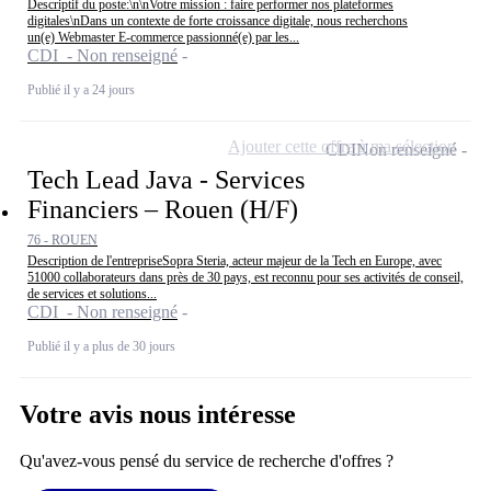
Descriptif du poste:\n\nVotre mission : faire performer nos plateformes
digitales\nDans un contexte de forte croissance digitale, nous recherchons
un(e) Webmaster E-commerce passionné(e) par les...
CDI - Non renseigné
Publié il y a 24 jours
Ajouter cette offre à ma sélection
CDI
Non renseigné
Tech Lead Java - Services
Financiers – Rouen (H/F)
76 - ROUEN
Description de l'entrepriseSopra Steria, acteur majeur de la Tech en Europe, avec
51000 collaborateurs dans près de 30 pays, est reconnu pour ses activités de conseil,
de services et solutions...
CDI - Non renseigné
Publié il y a plus de 30 jours
Votre avis nous intéresse
Qu'avez-vous pensé du service de recherche d'offres ?