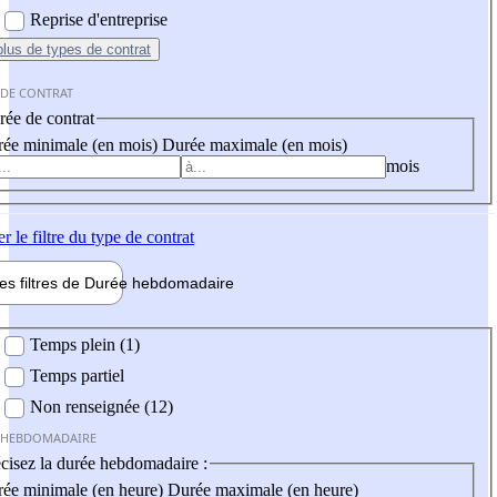
Reprise d'entreprise
plus
de types de contrat
 DE CONTRAT
ée de contrat
ée minimale (en mois)
Durée maximale (en mois)
mois
er
le filtre du type de contrat
les filtres de
Durée hebdo
madaire
 hebdomadaire
Temps plein (1)
Temps partiel
Non renseignée (12)
 HEBDOMADAIRE
cisez la durée hebdomadaire :
ée minimale (en heure)
Durée maximale (en heure)