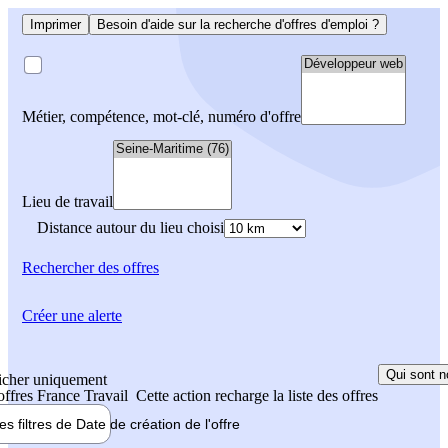
Imprimer
Besoin d'aide sur la recherche d'offres d'emploi ?
Métier, compétence, mot-clé, numéro d'offre
Lieu de travail
Distance autour du lieu choisi
Rechercher
des offres
Créer une alerte
Qui sont n
icher uniquement
 offres France Travail
Cette action recharge la liste des offres
les filtres de
Date de création
de l'offre