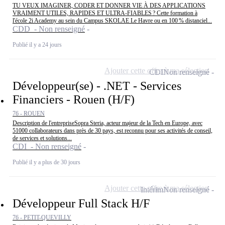
TU VEUX IMAGINER, CODER ET DONNER VIE À DES APPLICATIONS
VRAIMENT UTILES, RAPIDES ET ULTRA‑FIABLES ? Cette formation à
l'école 2i Academy au sein du Campus SKOLAE Le Havre ou en 100 % distanciel...
CDD - Non renseigné
Publié il y a 24 jours
Ajouter cette offre à ma sélection
CDI
Non renseigné
Développeur(se) - .NET - Services
Financiers - Rouen (H/F)
76 - ROUEN
Description de l'entrepriseSopra Steria, acteur majeur de la Tech en Europe, avec
51000 collaborateurs dans près de 30 pays, est reconnu pour ses activités de conseil,
de services et solutions...
CDI - Non renseigné
Publié il y a plus de 30 jours
Ajouter cette offre à ma sélection
Intérim
Non renseigné
Développeur Full Stack H/F
76 - PETIT-QUEVILLY