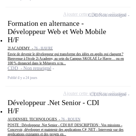
Ajouter cette offre à ma sélection
CDD
Non renseigné
Formation en alternance -
Développeur Web et Web Mobile
H/F
2I ACADEMY -
76 - HAVRE
Envie de devenir le développeur qui transforme des idées en applis qui claquent ?
Bienvenue à l'école 2i Academy, au sein du Campus SKOLAE Le Havre… ou en
100 % distanciel dans le Métavers si tu...
CDD - Non renseigné
Publié il y a 24 jours
Ajouter cette offre à ma sélection
CDI
Non renseigné
Développeur .Net Senior - CDI
H/F
AUDENSIEL TECHNOLOGIES -
76 - ROUEN
POSTE : Développeur .Net Senior - CDI H/F DESCRIPTION : Vos missions -
Concevoir, développer et maintenir des applications C# .NET - Intervenir sur des
applications existantes et des projets en...