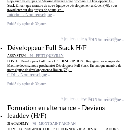
Rejoignez les équipes de Maxime devenez notre prochain(e) Développeur Full
Stack.En tant que membre de notre équipe de développement à Rouen (76), vous
travaillerez sur des projets de pointe, en...
Intérim - Non renseigné
Publié il y a plus de 30 jours
Ajouter cette offre à ma sélection
CDI
Non renseigné
Développeur Full Stack H/F
ASSYSTEM -
76 - PETIT-QUEVILLY
POSTE : Développeur Full Stack H/F DESCRIPTION : Rejoignez les équipes de
Maxime devenez notre prochain(e) Développeur Full Stack. En tant que membre de
notre équipe de développement à Rouen (76),...
CDI - Non renseigné
Publié il y a plus de 30 jours
Ajouter cette offre à ma sélection
CDD
Non renseigné
Formation en alternance - Deviens
leaddev (H/F)
2I ACADEMY -
76 - MONT-SAINT-AIGNAN
TU VEUX IMAGINER, CODER ET DONNER VIE À DES APPLICATIONS