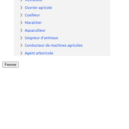
Fermer
Fermer
le détail de l'offre
/
Offre
sur
Offre précéden