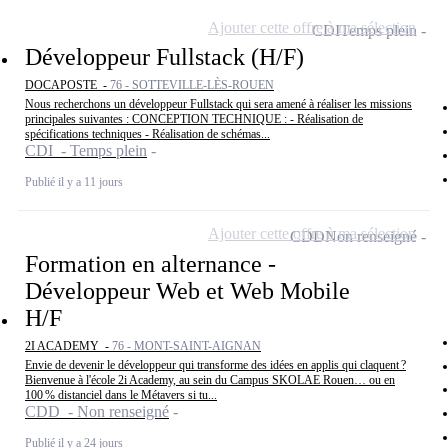
Ajouter cette offre à ma sélection
CDI
Temps plein
Développeur Fullstack (H/F)
DOCAPOSTE -
76 - SOTTEVILLE-LÈS-ROUEN
Nous recherchons un développeur Fullstack qui sera amené à réaliser les missions
principales suivantes : CONCEPTION TECHNIQUE : - Réalisation de
spécifications techniques - Réalisation de schémas...
CDI - Temps plein
Publié il y a 11 jours
Ajouter cette offre à ma sélection
CDD
Non renseigné
Formation en alternance -
Développeur Web et Web Mobile
H/F
2I ACADEMY -
76 - MONT-SAINT-AIGNAN
Envie de devenir le développeur qui transforme des idées en applis qui claquent ?
Bienvenue à l'école 2i Academy, au sein du Campus SKOLAE Rouen… ou en
100 % distanciel dans le Métavers si tu...
CDD - Non renseigné
Publié il y a 24 jours