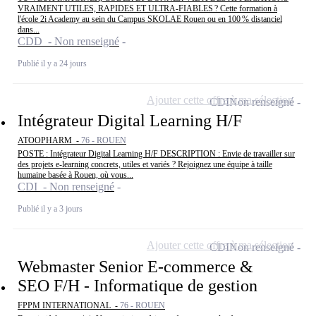
VRAIMENT UTILES, RAPIDES ET ULTRA‑FIABLES ? Cette formation à
l'école 2i Academy au sein du Campus SKOLAE Rouen ou en 100 % distanciel
dans...
CDD - Non renseigné
Publié il y a 24 jours
Ajouter cette offre à ma sélection
CDI
Non renseigné
Intégrateur Digital Learning H/F
ATOOPHARM -
76 - ROUEN
POSTE : Intégrateur Digital Learning H/F DESCRIPTION : Envie de travailler sur
des projets e-learning concrets, utiles et variés ? Rejoignez une équipe à taille
humaine basée à Rouen, où vous...
CDI - Non renseigné
Publié il y a 3 jours
Ajouter cette offre à ma sélection
CDI
Non renseigné
Webmaster Senior E-commerce &
SEO F/H - Informatique de gestion
FPPM INTERNATIONAL -
76 - ROUEN