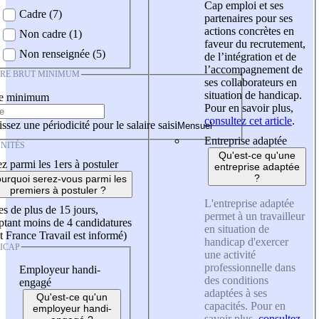
Cap emploi et ses
Cadre (7)
partenaires pour ses
actions concrètes en
Non cadre (1)
faveur du recrutement,
Non renseignée (5)
de l’intégration et de
l’accompagnement de
IRE BRUT MINIMUM
ses collaborateurs en
situation de handicap.
re minimum
Pour en savoir plus,
consultez cet article
.
ssez une périodicité pour le salaire saisi
Entreprise adaptée
NITÉS
Qu'est-ce qu'une
z parmi les 1ers à postuler
entreprise adaptée
?
urquoi serez-vous parmi les
premiers à postuler ?
L'entreprise adaptée
es de plus de 15 jours,
permet à un travailleur
tant moins de 4 candidatures
en situation de
t France Travail est informé)
handicap d'exercer
ICAP
une activité
professionnelle dans
Employeur handi-
des conditions
engagé
adaptées à ses
Qu'est-ce qu'un
capacités. Pour en
employeur handi-
savoir plus,
consultez