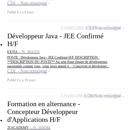
CDI - Non renseigné
Publié il y a 8 jours
Ajouter cette offre à ma sélection
CDI
Non renseigné
Développeur Java - JEE Confirmé
H/F
EXTIA -
76 - ROUEN
POSTE : Développeur Java - JEE Confirmé H/F DESCRIPTION :
**DESCRIPTION DU POSTE** Au sein d'une équipe de développeurs
passionnés comme vous, vous serez amené à : - Concevoir et développer...
CDI - Non renseigné
Publié il y a 18 jours
Ajouter cette offre à ma sélection
CDD
Non renseigné
Formation en alternance -
Concepteur Développeur
d'Applications H/F
2I ACADEMY -
76 - HAVRE