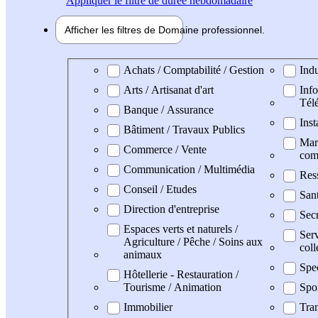
Appliquer
le filtre de durée hebdomadaire
Afficher les filtres de
Domaine pro
fessionnel
Domaine professionel
Achats / Comptabilité / Gestion
Indu
Arts / Artisanat d'art
Info
Tél
Banque / Assurance
Inst
Bâtiment / Travaux Publics
Mark
Commerce / Vente
com
Communication / Multimédia
Res
Conseil / Etudes
San
Direction d'entreprise
Secr
Espaces verts et naturels /
Serv
Agriculture / Pêche / Soins aux
coll
animaux
Spe
Hôtellerie - Restauration /
Tourisme / Animation
Spo
Immobilier
Tran