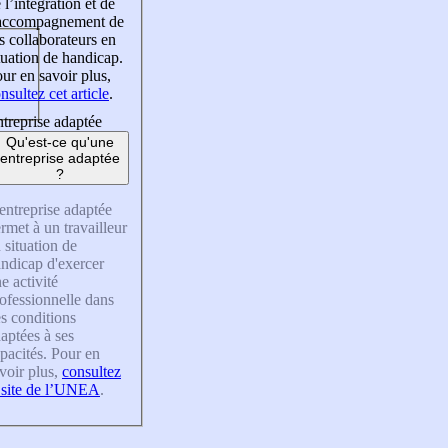
 l’intégration et de
’accompagnement de
s collaborateurs en
tuation de handicap.
ur en savoir plus,
nsultez cet article
.
treprise adaptée
Qu'est-ce qu'une
entreprise adaptée
?
entreprise adaptée
rmet à un travailleur
 situation de
ndicap d'exercer
e activité
ofessionnelle dans
s conditions
aptées à ses
pacités. Pour en
voir plus,
consultez
 site de l’UNEA
.