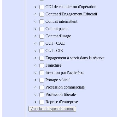
CDI de chantier ou d'opération
Contrat d'Engagement Educatif
Contrat intermittent
Contrat pacte
Contrat d'usage
CUI - CAE
CUI - CIE
Engagement à servir dans la réserve
Franchise
Insertion par l'activ.éco.
Portage salarial
Profession commerciale
Profession libérale
Reprise d'entreprise
Voir plus
de types de contrat