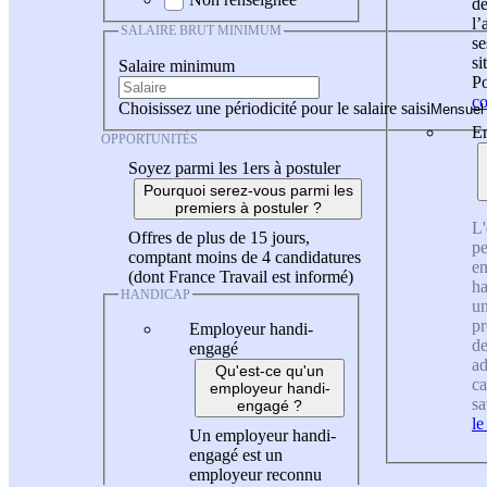
de
l
SALAIRE BRUT MINIMUM
se
si
Salaire minimum
Po
co
Choisissez une périodicité pour le salaire saisi
En
OPPORTUNITÉS
Soyez parmi les 1ers à postuler
Pourquoi serez-vous parmi les
premiers à postuler ?
L'
Offres de plus de 15 jours,
pe
comptant moins de 4 candidatures
en
(dont France Travail est informé)
ha
HANDICAP
un
pr
Employeur handi-
de
engagé
ad
Qu'est-ce qu'un
ca
employeur handi-
sa
engagé ?
le
Un employeur handi-
engagé est un
employeur reconnu