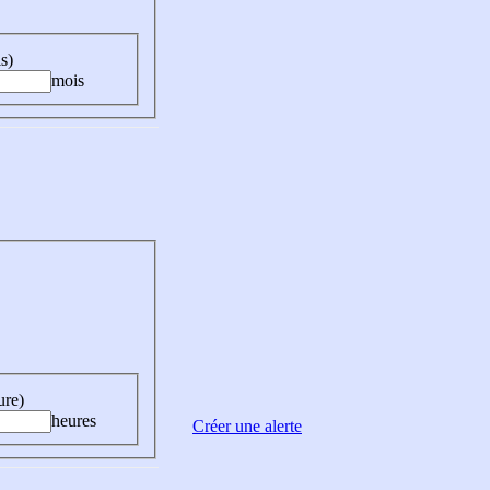
s)
mois
ure)
heures
Créer une alerte