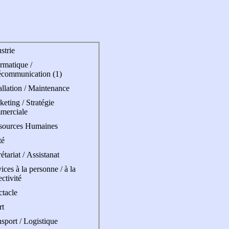
strie
rmatique /
écommunication (1)
allation / Maintenance
eting / Stratégie
merciale
sources Humaines
té
étariat / Assistanat
ices à la personne / à la
ectivité
ctacle
rt
sport / Logistique