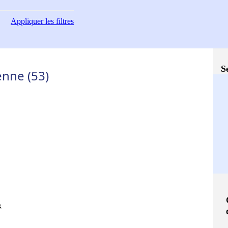
Appliquer
les filtres
S
nne (53)