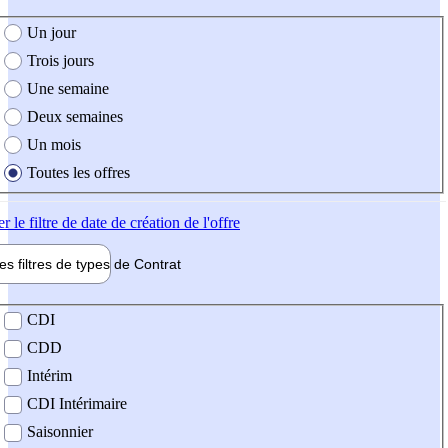
e création de l'offre
Un jour
Trois jours
Une semaine
Deux semaines
Un mois
Toutes les offres
er
le filtre de date de création de l'offre
les filtres de types de
Contrat
de contrat
CDI
CDD
Intérim
CDI Intérimaire
Saisonnier