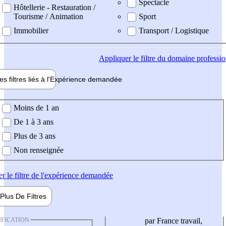
Spectacle
Hôtellerie - Restauration /
Tourisme / Animation
Sport
Immobilier
Transport / Logistique
Appliquer
le filtre du domaine professi
es filtres liés à l'
Expérience
demandée
ience demandée
Moins de 1 an
De 1 à 3 ans
Plus de 3 ans
Non renseignée
er
le filtre de l'expérience demandée
Plus De
Filtres
IFICATION
par France travail,