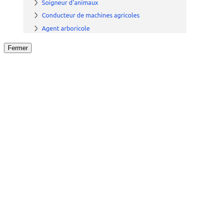
Fermer
Fermer
le détail de l'offre
/
Offre
sur
Offre précéden