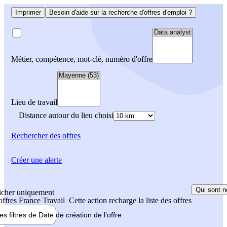
Imprimer
Besoin d'aide sur la recherche d'offres d'emploi ?
Métier, compétence, mot-clé, numéro d'offre
Lieu de travail
Distance autour du lieu choisi
Rechercher
des offres
Créer une alerte
Qui sont n
icher uniquement
 offres France Travail
Cette action recharge la liste des offres
les filtres de
Date de création
de l'offre