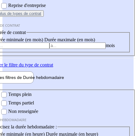
Reprise d'entreprise
plus
de types de contrat
 DE CONTRAT
ée de contrat
ée minimale (en mois)
Durée maximale (en mois)
mois
er
le filtre du type de contrat
les filtres de
Durée hebdo
madaire
 hebdomadaire
Temps plein
Temps partiel
Non renseignée
 HEBDOMADAIRE
cisez la durée hebdomadaire :
ée minimale (en heure)
Durée maximale (en heure)