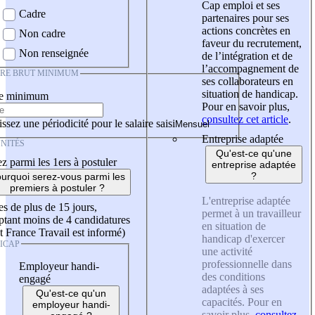
Cap emploi et ses
Cadre
partenaires pour ses
actions concrètes en
Non cadre
faveur du recrutement,
Non renseignée
de l’intégration et de
l’accompagnement de
IRE BRUT MINIMUM
ses collaborateurs en
situation de handicap.
re minimum
Pour en savoir plus,
consultez cet article
.
ssez une périodicité pour le salaire saisi
Entreprise adaptée
NITÉS
Qu'est-ce qu'une
z parmi les 1ers à postuler
entreprise adaptée
?
urquoi serez-vous parmi les
premiers à postuler ?
L'entreprise adaptée
es de plus de 15 jours,
permet à un travailleur
tant moins de 4 candidatures
en situation de
t France Travail est informé)
handicap d'exercer
ICAP
une activité
professionnelle dans
Employeur handi-
des conditions
engagé
adaptées à ses
Qu'est-ce qu'un
capacités. Pour en
employeur handi-
savoir plus,
consultez