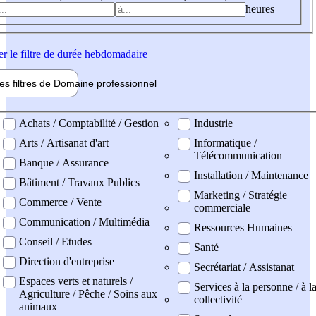
heures
er
le filtre de durée hebdomadaire
les filtres de
Domaine pro
fessionnel
ne professionel
Achats / Comptabilité / Gestion
Industrie
Arts / Artisanat d'art
Informatique /
Télécommunication
Banque / Assurance
Installation / Maintenance
Bâtiment / Travaux Publics
Marketing / Stratégie
Commerce / Vente
commerciale
Communication / Multimédia
Ressources Humaines
Conseil / Etudes
Santé
Direction d'entreprise
Secrétariat / Assistanat
Espaces verts et naturels /
Services à la personne / à l
Agriculture / Pêche / Soins aux
collectivité
animaux