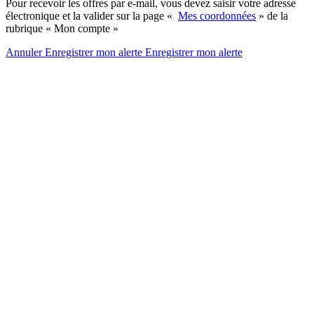
Pour recevoir les offres par e-mail, vous devez saisir votre adresse
électronique et la valider sur la page «
Mes coordonnées
» de la
rubrique « Mon compte »
Annuler
Enregistrer mon alerte
Enregistrer
mon alerte