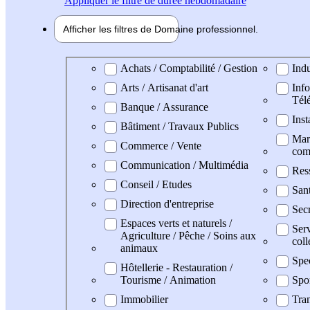
Appliquer
le filtre de durée hebdomadaire
Afficher les filtres de
Domaine pro
fessionnel
Domaine professionel
Achats / Comptabilité / Gestion
Indu
Arts / Artisanat d'art
Info
Tél
Banque / Assurance
Inst
Bâtiment / Travaux Publics
Mark
Commerce / Vente
com
Communication / Multimédia
Res
Conseil / Etudes
San
Direction d'entreprise
Secr
Espaces verts et naturels /
Serv
Agriculture / Pêche / Soins aux
coll
animaux
Spe
Hôtellerie - Restauration /
Tourisme / Animation
Spo
Immobilier
Tran