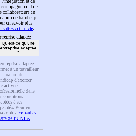
 l’intégration et de
’accompagnement de
s collaborateurs en
tuation de handicap.
ur en savoir plus,
nsultez cet article
.
treprise adaptée
Qu'est-ce qu'une
entreprise adaptée
?
entreprise adaptée
rmet à un travailleur
 situation de
ndicap d'exercer
e activité
ofessionnelle dans
s conditions
aptées à ses
pacités. Pour en
voir plus,
consultez
 site de l’UNEA
.