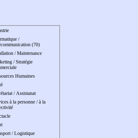
strie
rmatique /
écommunication (70)
allation / Maintenance
eting / Stratégie
merciale
sources Humaines
té
étariat / Assistanat
ices à la personne / à la
ectivité
ctacle
rt
sport / Logistique