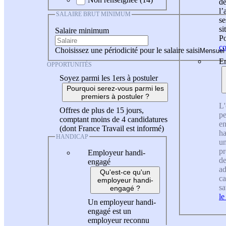
de
l
SALAIRE BRUT MINIMUM
se
si
Salaire minimum
Po
co
Choisissez une périodicité pour le salaire saisi
En
OPPORTUNITÉS
Soyez parmi les 1ers à postuler
Pourquoi serez-vous parmi les
premiers à postuler ?
L'
Offres de plus de 15 jours,
pe
comptant moins de 4 candidatures
en
(dont France Travail est informé)
ha
HANDICAP
un
pr
Employeur handi-
de
engagé
ad
Qu'est-ce qu'un
ca
employeur handi-
sa
engagé ?
le
Un employeur handi-
engagé est un
employeur reconnu