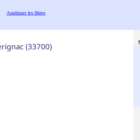
Appliquer
les filtres
rignac (33700)