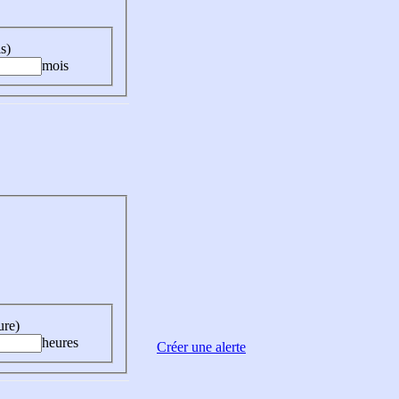
s)
mois
ure)
heures
Créer une alerte