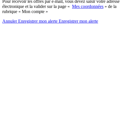
Pour recevoir les offres par e-mail, vous devez saisir votre adresse
électronique et la valider sur la page «
Mes coordonnées
» de la
rubrique « Mon compte »
Annuler
Enregistrer mon alerte
Enregistrer
mon alerte