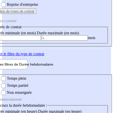
Reprise d'entreprise
plus
de types de contrat
 DE CONTRAT
ée de contrat
ée minimale (en mois)
Durée maximale (en mois)
mois
er
le filtre du type de contrat
les filtres de
Durée hebdo
madaire
 hebdomadaire
Temps plein
Temps partiel
Non renseignée
 HEBDOMADAIRE
cisez la durée hebdomadaire :
ée minimale (en heure)
Durée maximale (en heure)