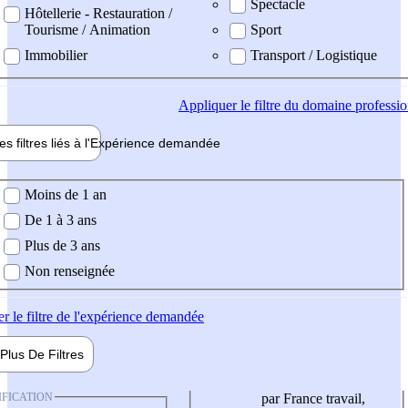
Spectacle
Hôtellerie - Restauration /
Tourisme / Animation
Sport
Immobilier
Transport / Logistique
Appliquer
le filtre du domaine professi
es filtres liés à l'
Expérience
demandée
ience demandée
Moins de 1 an
De 1 à 3 ans
Plus de 3 ans
Non renseignée
er
le filtre de l'expérience demandée
Plus De
Filtres
IFICATION
par France travail,