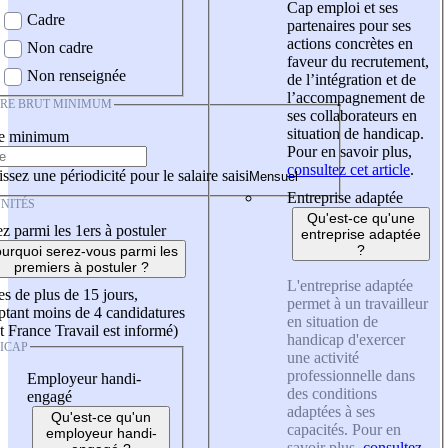
Cap emploi et ses
Cadre
partenaires pour ses
actions concrètes en
Non cadre
faveur du recrutement,
Non renseignée
de l’intégration et de
l’accompagnement de
IRE BRUT MINIMUM
ses collaborateurs en
situation de handicap.
re minimum
Pour en savoir plus,
consultez cet article
.
ssez une périodicité pour le salaire saisi
Entreprise adaptée
NITÉS
Qu'est-ce qu'une
z parmi les 1ers à postuler
entreprise adaptée
?
urquoi serez-vous parmi les
premiers à postuler ?
L'entreprise adaptée
es de plus de 15 jours,
permet à un travailleur
tant moins de 4 candidatures
en situation de
t France Travail est informé)
handicap d'exercer
ICAP
une activité
professionnelle dans
Employeur handi-
des conditions
engagé
adaptées à ses
Qu'est-ce qu'un
capacités. Pour en
employeur handi-
savoir plus,
consultez