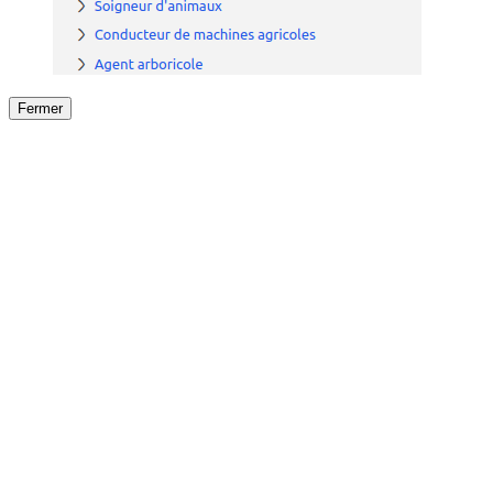
Fermer
Fermer
le détail de l'offre
/
Offre
sur
Offre précéden