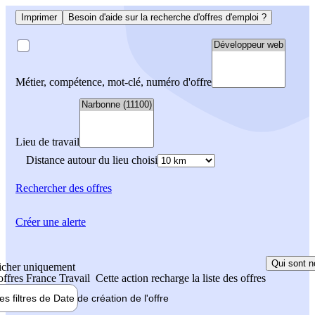
Imprimer
Besoin d'aide sur la recherche d'offres d'emploi ?
Métier, compétence, mot-clé, numéro d'offre
Lieu de travail
Distance autour du lieu choisi
Rechercher
des offres
Créer une alerte
Qui sont n
icher uniquement
 offres France Travail
Cette action recharge la liste des offres
les filtres de
Date de création
de l'offre