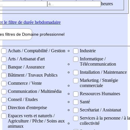
heures
er
le filtre de durée hebdomadaire
les filtres de
Domaine pro
fessionnel
ne professionel
Achats / Comptabilité / Gestion
Industrie
Arts / Artisanat d'art
Informatique /
Télécommunication
Banque / Assurance
Installation / Maintenance
Bâtiment / Travaux Publics
Marketing / Stratégie
Commerce / Vente
commerciale
Communication / Multimédia
Ressources Humaines
Conseil / Etudes
Santé
Direction d'entreprise
Secrétariat / Assistanat
Espaces verts et naturels /
Services à la personne / à l
Agriculture / Pêche / Soins aux
collectivité
animaux