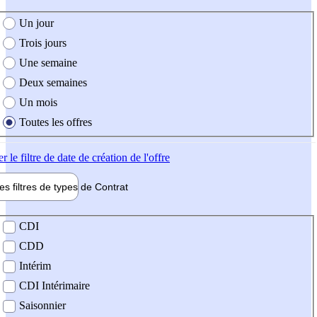
e création de l'offre
Un jour
Trois jours
Une semaine
Deux semaines
Un mois
Toutes les offres
er
le filtre de date de création de l'offre
les filtres de types de
Contrat
de contrat
CDI
CDD
Intérim
CDI Intérimaire
Saisonnier