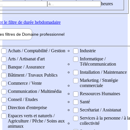
heures
er
le filtre de durée hebdomadaire
les filtres de
Domaine pro
fessionnel
ne professionel
Achats / Comptabilité / Gestion
Industrie
Arts / Artisanat d'art
Informatique /
Télécommunication
Banque / Assurance
Installation / Maintenance
Bâtiment / Travaux Publics
Marketing / Stratégie
Commerce / Vente
commerciale
Communication / Multimédia
Ressources Humaines
Conseil / Etudes
Santé
Direction d'entreprise
Secrétariat / Assistanat
Espaces verts et naturels /
Services à la personne / à l
Agriculture / Pêche / Soins aux
collectivité
animaux