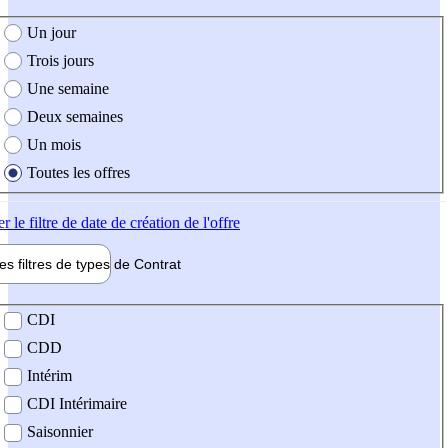
e création de l'offre
Un jour
Trois jours
Une semaine
Deux semaines
Un mois
Toutes les offres
er
le filtre de date de création de l'offre
les filtres de types de
Contrat
de contrat
CDI
CDD
Intérim
CDI Intérimaire
Saisonnier