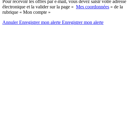
Pour recevoir les offres par e-mail, vous devez saisir votre adresse
électronique et la valider sur la page «
Mes coordonnées
» de la
rubrique « Mon compte »
Annuler
Enregistrer mon alerte
Enregistrer
mon alerte