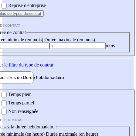
Reprise d'entreprise
plus
de types de contrat
 DE CONTRAT
ée de contrat
ée minimale (en mois)
Durée maximale (en mois)
mois
er
le filtre du type de contrat
les filtres de
Durée hebdo
madaire
 hebdomadaire
Temps plein
Temps partiel
Non renseignée
 HEBDOMADAIRE
cisez la durée hebdomadaire :
ée minimale (en heure)
Durée maximale (en heure)