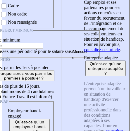
Cap emploi et ses
Cadre
partenaires pour ses
actions concrètes en
Non cadre
faveur du recrutement,
Non renseignée
de l’intégration et de
l’accompagnement de
IRE BRUT MINIMUM
ses collaborateurs en
situation de handicap.
re minimum
Pour en savoir plus,
consultez cet article
.
ssez une périodicité pour le salaire saisi
Entreprise adaptée
NITÉS
Qu'est-ce qu'une
z parmi les 1ers à postuler
entreprise adaptée
?
urquoi serez-vous parmi les
premiers à postuler ?
L'entreprise adaptée
es de plus de 15 jours,
permet à un travailleur
tant moins de 4 candidatures
en situation de
t France Travail est informé)
handicap d'exercer
ICAP
une activité
professionnelle dans
Employeur handi-
des conditions
engagé
adaptées à ses
Qu'est-ce qu'un
capacités. Pour en
employeur handi-
savoir plus,
consultez