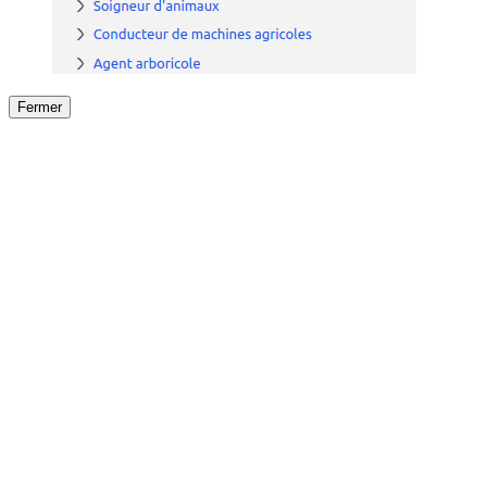
Fermer
Fermer
le détail de l'offre
/
Offre
sur
Offre précéden