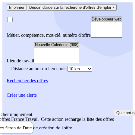
Imprimer
Besoin d'aide sur la recherche d'offres d'emploi ?
Métier, compétence, mot-clé, numéro d'offre
Lieu de travail
Distance autour du lieu choisi
Rechercher
des offres
Créer une alerte
Qui sont n
icher uniquement
 offres France Travail
Cette action recharge la liste des offres
les filtres de
Date de création
de l'offre