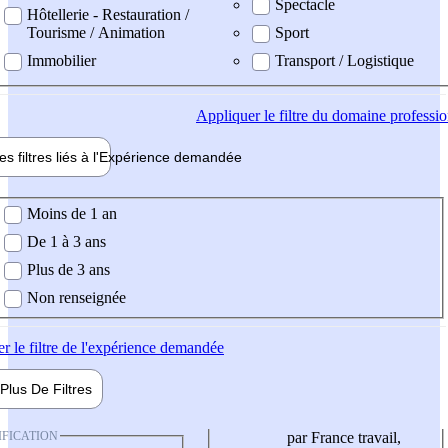
Spectacle
Hôtellerie - Restauration /
Tourisme / Animation
Sport
Immobilier
Transport / Logistique
Appliquer
le filtre du domaine professi
es filtres liés à l'
Expérience
demandée
ience demandée
Moins de 1 an
De 1 à 3 ans
Plus de 3 ans
Non renseignée
er
le filtre de l'expérience demandée
Plus De
Filtres
IFICATION
par France travail,