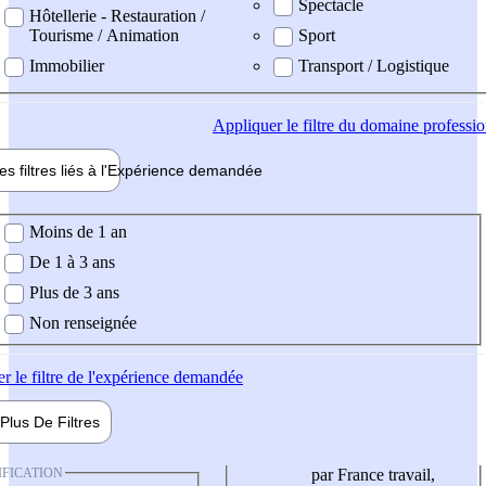
Spectacle
Hôtellerie - Restauration /
Tourisme / Animation
Sport
Immobilier
Transport / Logistique
Appliquer
le filtre du domaine professi
es filtres liés à l'
Expérience
demandée
ience demandée
Moins de 1 an
De 1 à 3 ans
Plus de 3 ans
Non renseignée
er
le filtre de l'expérience demandée
Plus De
Filtres
IFICATION
par France travail,