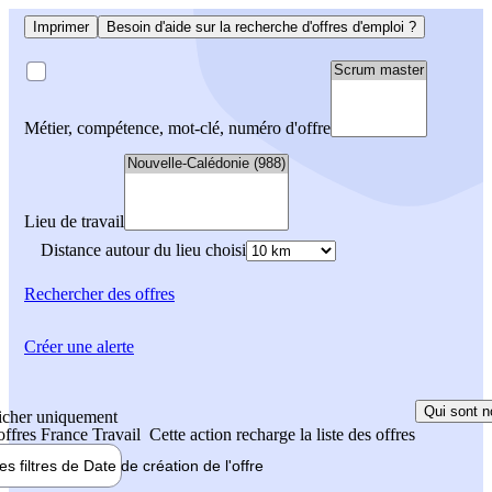
Imprimer
Besoin d'aide sur la recherche d'offres d'emploi ?
Métier, compétence, mot-clé, numéro d'offre
Lieu de travail
Distance autour du lieu choisi
Rechercher
des offres
Créer une alerte
Qui sont n
icher uniquement
 offres France Travail
Cette action recharge la liste des offres
les filtres de
Date de création
de l'offre