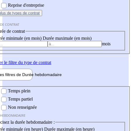
Reprise d'entreprise
plus
de types de contrat
 DE CONTRAT
ée de contrat
ée minimale (en mois)
Durée maximale (en mois)
mois
er
le filtre du type de contrat
les filtres de
Durée hebdo
madaire
 hebdomadaire
Temps plein
Temps partiel
Non renseignée
 HEBDOMADAIRE
cisez la durée hebdomadaire :
ée minimale (en heure)
Durée maximale (en heure)