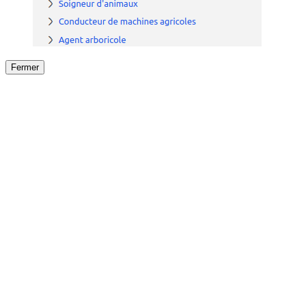
Fermer
Fermer
le détail de l'offre
/
Offre
sur
Offre précéden