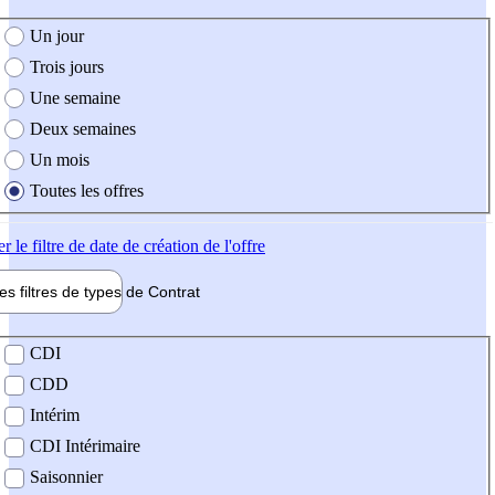
e création de l'offre
Un jour
Trois jours
Une semaine
Deux semaines
Un mois
Toutes les offres
er
le filtre de date de création de l'offre
les filtres de types de
Contrat
de contrat
CDI
CDD
Intérim
CDI Intérimaire
Saisonnier