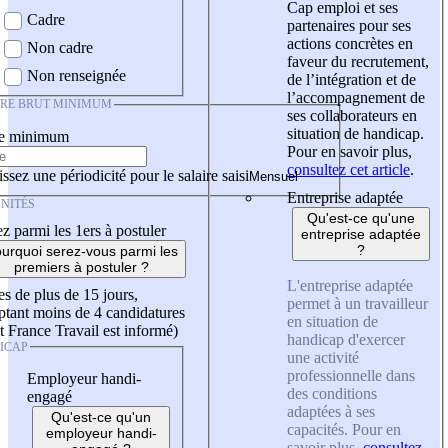
Cap emploi et ses
Cadre
partenaires pour ses
actions concrètes en
Non cadre
faveur du recrutement,
Non renseignée
de l’intégration et de
l’accompagnement de
IRE BRUT MINIMUM
ses collaborateurs en
situation de handicap.
re minimum
Pour en savoir plus,
consultez cet article
.
ssez une périodicité pour le salaire saisi
Entreprise adaptée
NITÉS
Qu'est-ce qu'une
z parmi les 1ers à postuler
entreprise adaptée
?
urquoi serez-vous parmi les
premiers à postuler ?
L'entreprise adaptée
es de plus de 15 jours,
permet à un travailleur
tant moins de 4 candidatures
en situation de
t France Travail est informé)
handicap d'exercer
ICAP
une activité
professionnelle dans
Employeur handi-
des conditions
engagé
adaptées à ses
Qu'est-ce qu'un
capacités. Pour en
employeur handi-
savoir plus,
consultez