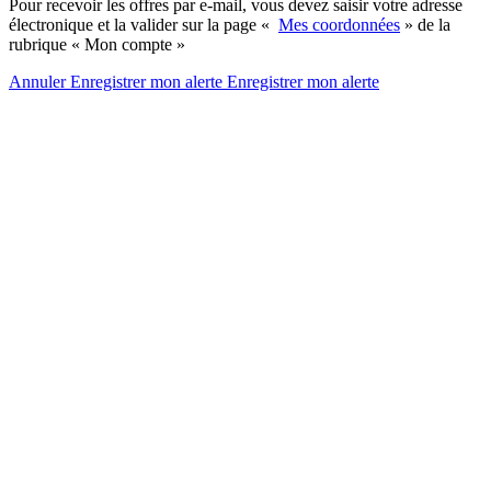
Pour recevoir les offres par e-mail, vous devez saisir votre adresse
électronique et la valider sur la page «
Mes coordonnées
» de la
rubrique « Mon compte »
Annuler
Enregistrer mon alerte
Enregistrer
mon alerte