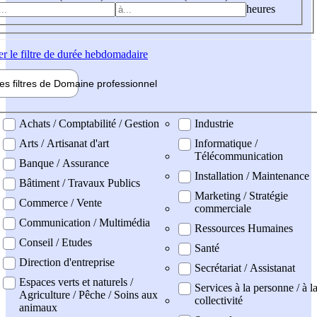
heures
er
le filtre de durée hebdomadaire
les filtres de
Domaine pro
fessionnel
ne professionel
Achats / Comptabilité / Gestion
Industrie
Arts / Artisanat d'art
Informatique /
Télécommunication
Banque / Assurance
Installation / Maintenance
Bâtiment / Travaux Publics
Marketing / Stratégie
Commerce / Vente
commerciale
Communication / Multimédia
Ressources Humaines
Conseil / Etudes
Santé
Direction d'entreprise
Secrétariat / Assistanat
Espaces verts et naturels /
Services à la personne / à l
Agriculture / Pêche / Soins aux
collectivité
animaux