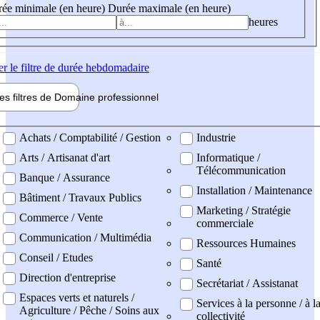
ée minimale (en heure)
Durée maximale (en heure)
heures
er
le filtre de durée hebdomadaire
les filtres de
Domaine pro
fessionnel
ne professionel
Achats / Comptabilité / Gestion
Industrie
Arts / Artisanat d'art
Informatique /
Télécommunication
Banque / Assurance
Installation / Maintenance
Bâtiment / Travaux Publics
Marketing / Stratégie
Commerce / Vente
commerciale
Communication / Multimédia
Ressources Humaines
Conseil / Etudes
Santé
Direction d'entreprise
Secrétariat / Assistanat
Espaces verts et naturels /
Services à la personne / à l
Agriculture / Pêche / Soins aux
collectivité