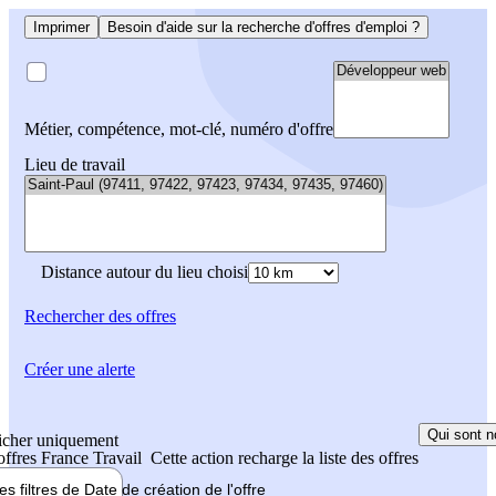
Imprimer
Besoin d'aide sur la recherche d'offres d'emploi ?
Métier, compétence, mot-clé, numéro d'offre
Lieu de travail
Distance autour du lieu choisi
Rechercher
des offres
Créer une alerte
Qui sont n
icher uniquement
 offres France Travail
Cette action recharge la liste des offres
les filtres de
Date de création
de l'offre