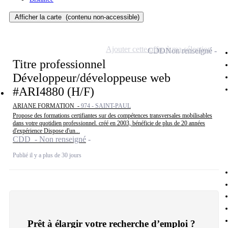
Afficher la carte
(contenu non-accessible)
Ajouter cette offre à ma sélection
CDD
Non renseigné
Titre professionnel
Développeur/développeuse web
#ARI4880 (H/F)
ARIANE FORMATION -
974 - SAINT-PAUL
Propose des formations certifiantes sur des compétences transversales mobilisables
dans votre quotidien professionnel. créé en 2003, bénéficie de plus de 20 années
d'expérience Dispose d'un...
CDD - Non renseigné
Publié il y a plus de 30 jours
Prêt à élargir votre recherche d’emploi ?