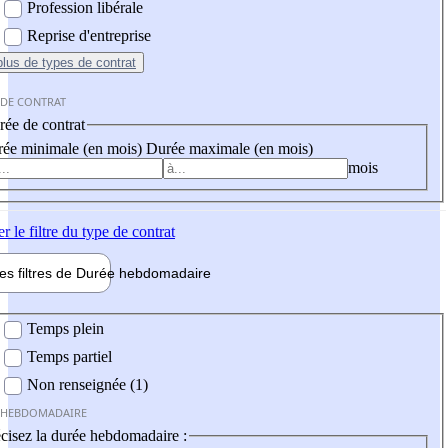
Profession libérale
Reprise d'entreprise
plus
de types de contrat
 DE CONTRAT
ée de contrat
ée minimale (en mois)
Durée maximale (en mois)
mois
er
le filtre du type de contrat
les filtres de
Durée hebdo
madaire
 hebdomadaire
Temps plein
Temps partiel
Non renseignée (1)
 HEBDOMADAIRE
cisez la durée hebdomadaire :