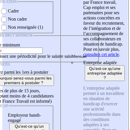
IFICATION
par France travail,
Cap emploi et ses
Cadre
partenaires pour ses
actions concrètes en
Non cadre
faveur du recrutement,
Non renseignée (1)
de l’intégration et de
l’accompagnement de
IRE BRUT MINIMUM
ses collaborateurs en
situation de handicap.
re minimum
Pour en savoir plus,
consultez cet article
.
ssez une périodicité pour le salaire saisi
Entreprise adaptée
NITÉS
Qu'est-ce qu'une
z parmi les 1ers à postuler
entreprise adaptée
?
urquoi serez-vous parmi les
premiers à postuler ?
L'entreprise adaptée
es de plus de 15 jours,
permet à un travailleur
tant moins de 4 candidatures
en situation de
t France Travail est informé)
handicap d'exercer
ICAP
une activité
professionnelle dans
Employeur handi-
des conditions
engagé
adaptées à ses
Qu'est-ce qu'un
capacités. Pour en