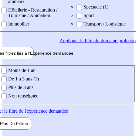
animaux
Spectacle (1)
Hôtellerie - Restauration /
Tourisme / Animation
Sport
Immobilier
Transport / Logistique
Appliquer
le filtre du domaine professi
es filtres liés à l'
Expérience
demandée
ience demandée
Moins de 1 an
De 1 à 3 ans (1)
Plus de 3 ans
Non renseignée
er
le filtre de l'expérience demandée
Plus De
Filtres