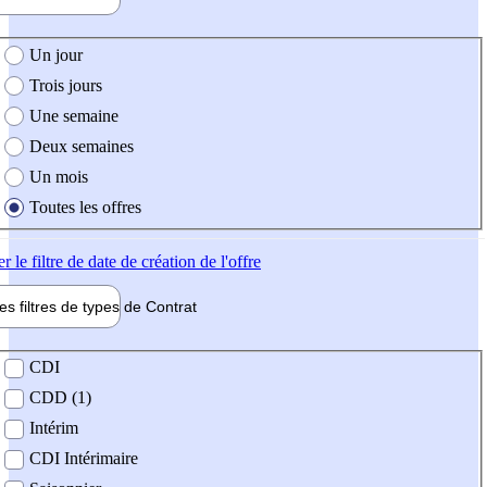
e création de l'offre
Un jour
Trois jours
Une semaine
Deux semaines
Un mois
Toutes les offres
er
le filtre de date de création de l'offre
les filtres de types de
Contrat
de contrat
CDI
CDD (1)
Intérim
CDI Intérimaire