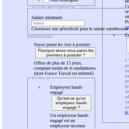
de
l
SALAIRE BRUT MINIMUM
se
si
Salaire minimum
Po
co
Choisissez une périodicité pour le salaire saisi
En
OPPORTUNITÉS
Soyez parmi les 1ers à postuler
Pourquoi serez-vous parmi les
premiers à postuler ?
L'
Offres de plus de 15 jours,
pe
comptant moins de 4 candidatures
en
(dont France Travail est informé)
ha
HANDICAP
un
pr
Employeur handi-
de
engagé
ad
Qu'est-ce qu'un
ca
employeur handi-
sa
engagé ?
le
Un employeur handi-
engagé est un
employeur reconnu