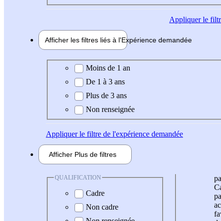
Appliquer
le fil
Afficher les filtres liés à l'
Expérience
demandée
Expérience demandée
Moins de 1 an
De 1 à 3 ans
Plus de 3 ans
Non renseignée
Appliquer
le filtre de l'expérience demandée
Afficher
Plus de
filtres
QUALIFICATION
pa
Ca
Cadre
pa
ac
Non cadre
fa
Non renseignée