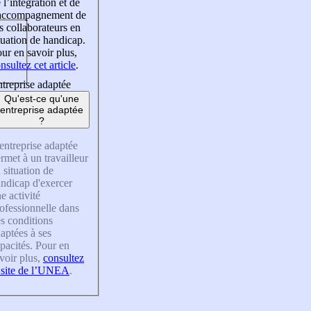
 l’intégration et de
’accompagnement de
s collaborateurs en
tuation de handicap.
ur en savoir plus,
nsultez cet article
.
treprise adaptée
Qu'est-ce qu'une
entreprise adaptée
?
entreprise adaptée
rmet à un travailleur
 situation de
ndicap d'exercer
e activité
ofessionnelle dans
s conditions
aptées à ses
pacités. Pour en
voir plus,
consultez
 site de l’UNEA
.