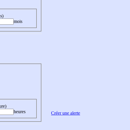
s)
mois
ure)
heures
Créer une alerte