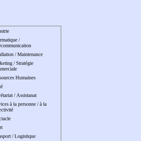
strie
rmatique /
écommunication
allation / Maintenance
eting / Stratégie
merciale
sources Humaines
té
étariat / Assistanat
ices à la personne / à la
ectivité
ctacle
rt
sport / Logistique