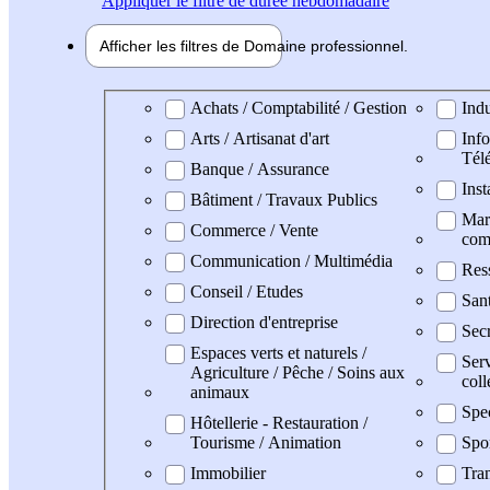
Appliquer
le filtre de durée hebdomadaire
Afficher les filtres de
Domaine pro
fessionnel
Domaine professionel
Achats / Comptabilité / Gestion
Indu
Arts / Artisanat d'art
Info
Tél
Banque / Assurance
Inst
Bâtiment / Travaux Publics
Mark
Commerce / Vente
com
Communication / Multimédia
Res
Conseil / Etudes
San
Direction d'entreprise
Secr
Espaces verts et naturels /
Serv
Agriculture / Pêche / Soins aux
coll
animaux
Spe
Hôtellerie - Restauration /
Tourisme / Animation
Spo
Immobilier
Tran