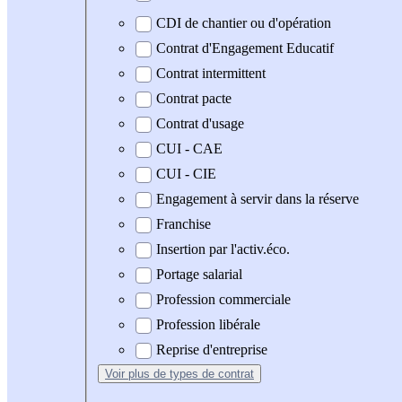
CDI de chantier ou d'opération
Contrat d'Engagement Educatif
Contrat intermittent
Contrat pacte
Contrat d'usage
CUI - CAE
CUI - CIE
Engagement à servir dans la réserve
Franchise
Insertion par l'activ.éco.
Portage salarial
Profession commerciale
Profession libérale
Reprise d'entreprise
Voir plus
de types de contrat