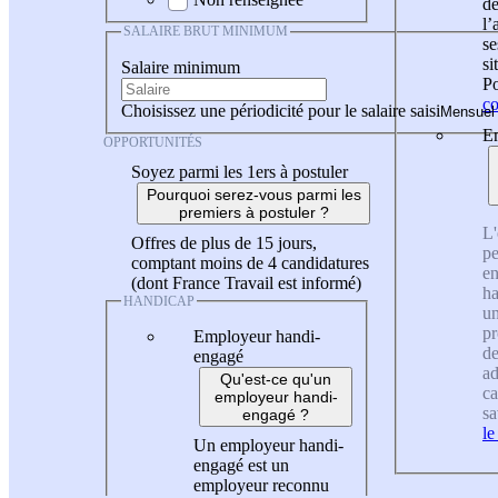
de
l
SALAIRE BRUT MINIMUM
se
si
Salaire minimum
Po
co
Choisissez une périodicité pour le salaire saisi
En
OPPORTUNITÉS
Soyez parmi les 1ers à postuler
Pourquoi serez-vous parmi les
premiers à postuler ?
L'
Offres de plus de 15 jours,
pe
comptant moins de 4 candidatures
en
(dont France Travail est informé)
ha
HANDICAP
un
pr
Employeur handi-
de
engagé
ad
Qu'est-ce qu'un
ca
employeur handi-
sa
engagé ?
le
Un employeur handi-
engagé est un
employeur reconnu