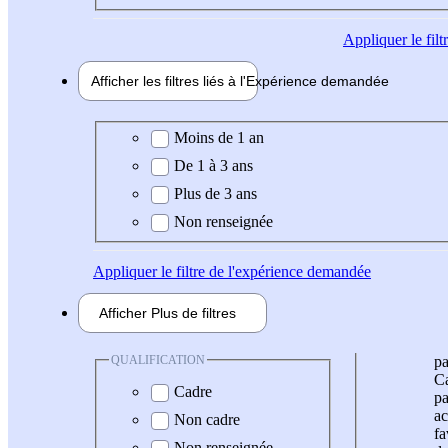
Appliquer
le fil
Afficher les filtres liés à l'
Expérience
demandée
Expérience demandée
Moins de 1 an
De 1 à 3 ans
Plus de 3 ans
Non renseignée
Appliquer
le filtre de l'expérience demandée
Afficher
Plus de
filtres
QUALIFICATION
pa
Ca
Cadre
pa
ac
Non cadre
fa
Non renseignée