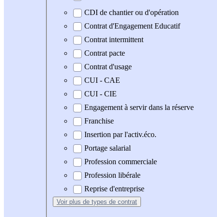
CDI de chantier ou d'opération
Contrat d'Engagement Educatif
Contrat intermittent
Contrat pacte
Contrat d'usage
CUI - CAE
CUI - CIE
Engagement à servir dans la réserve
Franchise
Insertion par l'activ.éco.
Portage salarial
Profession commerciale
Profession libérale
Reprise d'entreprise
Voir plus
de types de contrat