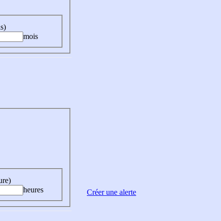
s)
mois
ure)
heures
Créer une alerte