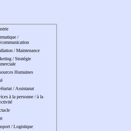
strie
rmatique /
écommunication
allation / Maintenance
eting / Stratégie
merciale
sources Humaines
té
étariat / Assistanat
ices à la personne / à la
ectivité
ctacle
rt
sport / Logistique