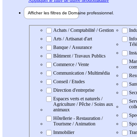
Appliquer
le filtre de durée hebdomadaire
Afficher les filtres de
Domaine pro
fessionnel
Domaine professionel
Achats / Comptabilité / Gestion
Indu
Arts / Artisanat d'art
Info
Tél
Banque / Assurance
Inst
Bâtiment / Travaux Publics
Mark
Commerce / Vente
com
Communication / Multimédia
Res
Conseil / Etudes
San
Direction d'entreprise
Secr
Espaces verts et naturels /
Serv
Agriculture / Pêche / Soins aux
coll
animaux
Spe
Hôtellerie - Restauration /
Tourisme / Animation
Spo
Immobilier
Tran