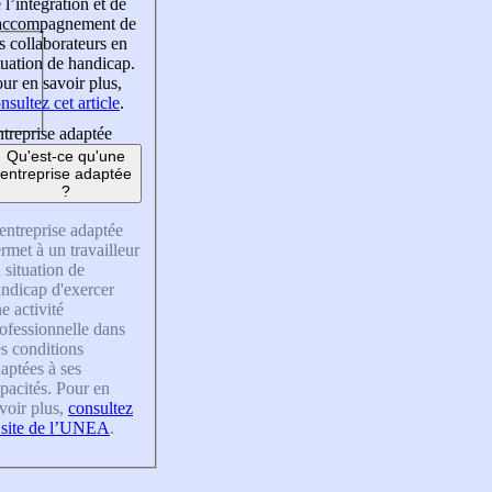
 l’intégration et de
’accompagnement de
s collaborateurs en
tuation de handicap.
ur en savoir plus,
nsultez cet article
.
treprise adaptée
Qu'est-ce qu'une
entreprise adaptée
?
entreprise adaptée
rmet à un travailleur
 situation de
ndicap d'exercer
e activité
ofessionnelle dans
s conditions
aptées à ses
pacités. Pour en
voir plus,
consultez
 site de l’UNEA
.