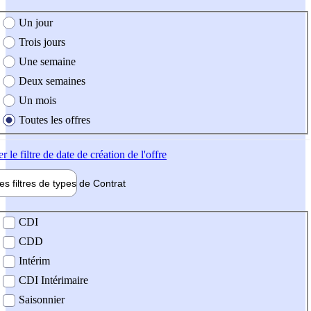
e création de l'offre
Un jour
Trois jours
Une semaine
Deux semaines
Un mois
Toutes les offres
er
le filtre de date de création de l'offre
les filtres de types de
Contrat
de contrat
CDI
CDD
Intérim
CDI Intérimaire
Saisonnier