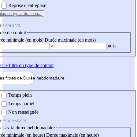
Reprise d'entreprise
plus
de types de contrat
 DE CONTRAT
ée de contrat
ée minimale (en mois)
Durée maximale (en mois)
mois
er
le filtre du type de contrat
les filtres de
Durée hebdo
madaire
 hebdomadaire
Temps plein
Temps partiel
Non renseignée
 HEBDOMADAIRE
cisez la durée hebdomadaire :
ée minimale (en heure)
Durée maximale (en heure)