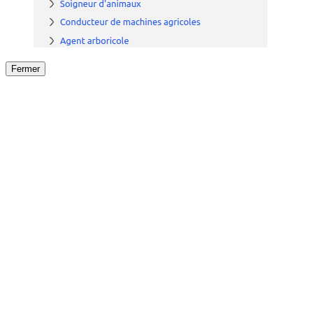
Fermer
Fermer
le détail de l'offre
/
Offre
sur
Offre précéden