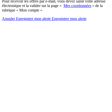
Pour recevoir les offres par e-mail, vous devez saisir votre adresse
électronique et la valider sur la page «
Mes coordonnées
» de la
rubrique « Mon compte »
Annuler
Enregistrer mon alerte
Enregistrer
mon alerte