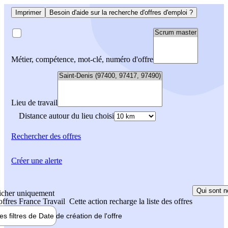
Imprimer
Besoin d'aide sur la recherche d'offres d'emploi ?
Métier, compétence, mot-clé, numéro d'offre
Lieu de travail
Distance autour du lieu choisi
Rechercher
des offres
Créer une alerte
Qui sont n
icher uniquement
 offres France Travail
Cette action recharge la liste des offres
les filtres de
Date de création
de l'offre