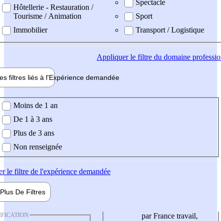
Spectacle
Hôtellerie - Restauration /
Tourisme / Animation
Sport
Immobilier
Transport / Logistique
Appliquer
le filtre du domaine professi
es filtres liés à l'
Expérience
demandée
ience demandée
Moins de 1 an
De 1 à 3 ans
Plus de 3 ans
Non renseignée
er
le filtre de l'expérience demandée
Plus De
Filtres
IFICATION
par France travail,