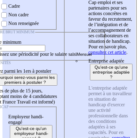
Cap emploi et ses
Cadre
partenaires pour ses
actions concrètes en
Non cadre
faveur du recrutement,
Non renseignée
de l’intégration et de
l’accompagnement de
IRE BRUT MINIMUM
ses collaborateurs en
situation de handicap.
re minimum
Pour en savoir plus,
consultez cet article
.
ssez une périodicité pour le salaire saisi
Entreprise adaptée
NITÉS
Qu'est-ce qu'une
z parmi les 1ers à postuler
entreprise adaptée
?
urquoi serez-vous parmi les
premiers à postuler ?
L'entreprise adaptée
es de plus de 15 jours,
permet à un travailleur
tant moins de 4 candidatures
en situation de
t France Travail est informé)
handicap d'exercer
ICAP
une activité
professionnelle dans
Employeur handi-
des conditions
engagé
adaptées à ses
Qu'est-ce qu'un
capacités. Pour en
employeur handi-
savoir plus,
consultez