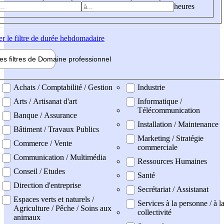
heures
er
le filtre de durée hebdomadaire
les filtres de
Domaine pro
fessionnel
ne professionel
Achats / Comptabilité / Gestion
Industrie
Arts / Artisanat d'art
Informatique /
Télécommunication
Banque / Assurance
Installation / Maintenance
Bâtiment / Travaux Publics
Marketing / Stratégie
Commerce / Vente
commerciale
Communication / Multimédia
Ressources Humaines
Conseil / Etudes
Santé
Direction d'entreprise
Secrétariat / Assistanat
Espaces verts et naturels /
Services à la personne / à l
Agriculture / Pêche / Soins aux
collectivité
animaux