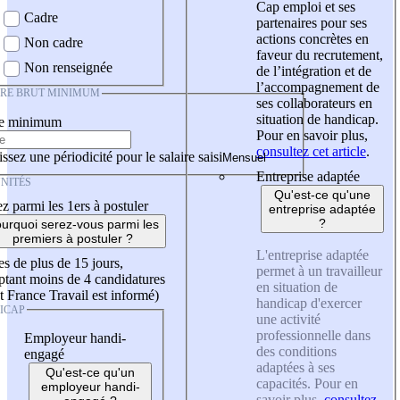
Cap emploi et ses
Cadre
partenaires pour ses
actions concrètes en
Non cadre
faveur du recrutement,
Non renseignée
de l’intégration et de
l’accompagnement de
IRE BRUT MINIMUM
ses collaborateurs en
situation de handicap.
re minimum
Pour en savoir plus,
consultez cet article
.
ssez une périodicité pour le salaire saisi
Entreprise adaptée
NITÉS
Qu'est-ce qu'une
z parmi les 1ers à postuler
entreprise adaptée
?
urquoi serez-vous parmi les
premiers à postuler ?
L'entreprise adaptée
es de plus de 15 jours,
permet à un travailleur
tant moins de 4 candidatures
en situation de
t France Travail est informé)
handicap d'exercer
ICAP
une activité
professionnelle dans
Employeur handi-
des conditions
engagé
adaptées à ses
Qu'est-ce qu'un
capacités. Pour en
employeur handi-
savoir plus,
consultez