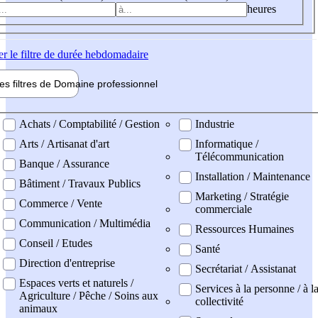
heures
er
le filtre de durée hebdomadaire
les filtres de
Domaine pro
fessionnel
ne professionel
Achats / Comptabilité / Gestion
Industrie
Arts / Artisanat d'art
Informatique /
Télécommunication
Banque / Assurance
Installation / Maintenance
Bâtiment / Travaux Publics
Marketing / Stratégie
Commerce / Vente
commerciale
Communication / Multimédia
Ressources Humaines
Conseil / Etudes
Santé
Direction d'entreprise
Secrétariat / Assistanat
Espaces verts et naturels /
Services à la personne / à l
Agriculture / Pêche / Soins aux
collectivité
animaux