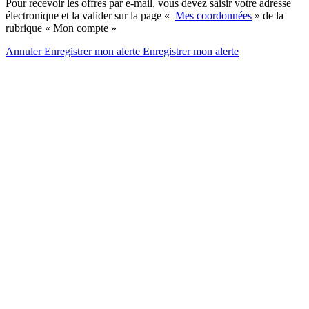
Pour recevoir les offres par e-mail, vous devez saisir votre adresse
électronique et la valider sur la page «
Mes coordonnées
» de la
rubrique « Mon compte »
Annuler
Enregistrer mon alerte
Enregistrer
mon alerte