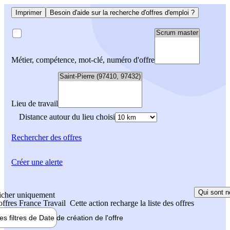
Imprimer
Besoin d'aide sur la recherche d'offres d'emploi ?
Métier, compétence, mot-clé, numéro d'offre
Lieu de travail
Distance autour du lieu choisi
Rechercher
des offres
Créer une alerte
Qui sont n
icher uniquement
 offres France Travail
Cette action recharge la liste des offres
les filtres de
Date de création
de l'offre