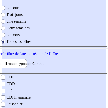
e création de l'offre
Un jour
Trois jours
Une semaine
Deux semaines
Un mois
Toutes les offres
er
le filtre de date de création de l'offre
les filtres de types de
Contrat
de contrat
CDI
CDD
Intérim
CDI Intérimaire
Saisonnier