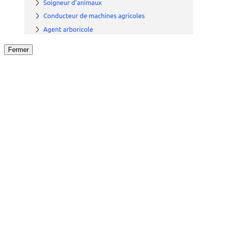
Fermer
Fermer
le détail de l'offre
/
Offre
sur
Offre précéden