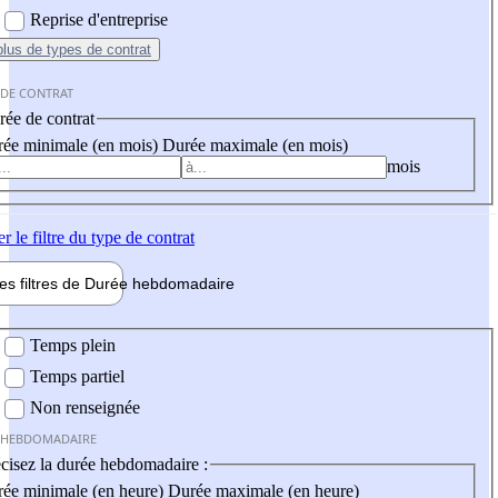
Reprise d'entreprise
plus
de types de contrat
 DE CONTRAT
ée de contrat
ée minimale (en mois)
Durée maximale (en mois)
mois
er
le filtre du type de contrat
les filtres de
Durée hebdo
madaire
 hebdomadaire
Temps plein
Temps partiel
Non renseignée
 HEBDOMADAIRE
cisez la durée hebdomadaire :
ée minimale (en heure)
Durée maximale (en heure)