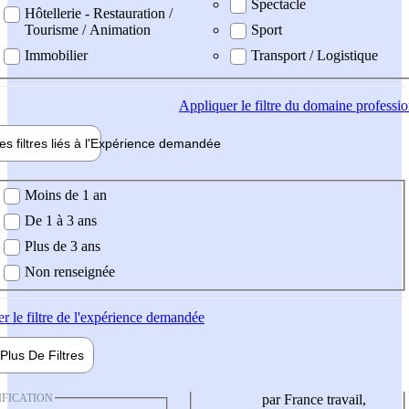
Spectacle
Hôtellerie - Restauration /
Tourisme / Animation
Sport
Immobilier
Transport / Logistique
Appliquer
le filtre du domaine professi
es filtres liés à l'
Expérience
demandée
ience demandée
Moins de 1 an
De 1 à 3 ans
Plus de 3 ans
Non renseignée
er
le filtre de l'expérience demandée
Plus De
Filtres
IFICATION
par France travail,