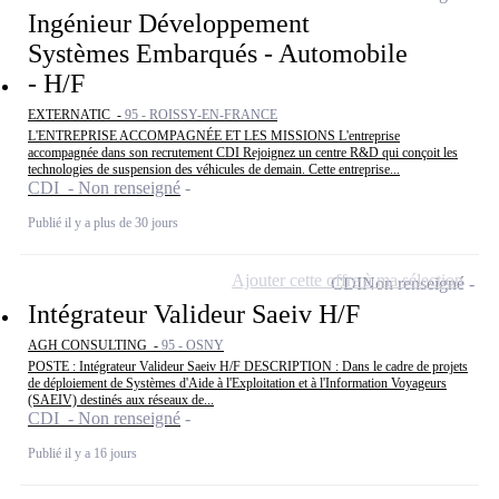
Ingénieur Développement
Systèmes Embarqués - Automobile
- H/F
EXTERNATIC -
95 - ROISSY-EN-FRANCE
L'ENTREPRISE ACCOMPAGNÉE ET LES MISSIONS L'entreprise
accompagnée dans son recrutement CDI Rejoignez un centre R&D qui conçoit les
technologies de suspension des véhicules de demain. Cette entreprise...
CDI - Non renseigné
Publié il y a plus de 30 jours
Ajouter cette offre à ma sélection
CDI
Non renseigné
Intégrateur Valideur Saeiv H/F
AGH CONSULTING -
95 - OSNY
POSTE : Intégrateur Valideur Saeiv H/F DESCRIPTION : Dans le cadre de projets
de déploiement de Systèmes d'Aide à l'Exploitation et à l'Information Voyageurs
(SAEIV) destinés aux réseaux de...
CDI - Non renseigné
Publié il y a 16 jours