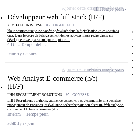
Ajouter cette offre à ma sélection
CDI
Temps plein
Développeur web full stack (H/F)
ZEYDATA UNIVERSE -
95 - ARGENTEUIL
Nous sommes une jeune société spécialisée dans la digitalisation et les solutions
data. Dans le cadre de l'élargissement de nos activités, nous recherchons un
développeur web passionné pour rejoindre...
CDI - Temps plein
Publié il y a 23 jours
Ajouter cette offre à ma sélection
Intérim
Temps plein
Web Analyst E-commerce (h/f)
(H/F)
LHH RECRUITMENT SOLUTIONS -
95 - GONESSE
LHH Recruitment Solutions, cabinet de conseil en recrutement, intérim spécialisé,
management de transition, et évaluation recherche pour son client un Web analyst e-
commerce H/F basé à Gonesse (95)...
Intérim - Temps plein
Publié il y a 4 jours