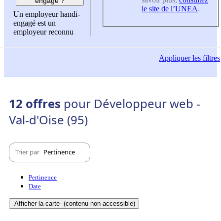
engagé ?
le site de l’UNEA
.
Un employeur handi-
engagé est un
employeur reconnu
Appliquer
les filtres
12 offres
pour Développeur web -
Val-d'Oise (95)
Trier par
Pertinence
Pertinence
Date
Afficher la carte
(contenu non-accessible)