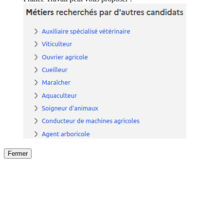
Fermer
Fermer
le détail de l'offre
/
Offre
sur
Offre précéden