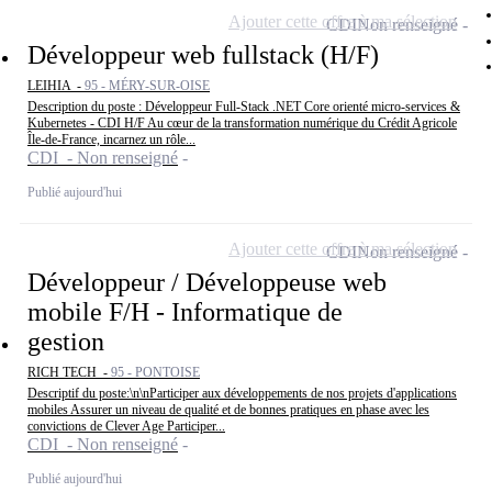
Ajouter cette offre à ma sélection
CDI
Non renseigné
Développeur web fullstack (H/F)
LEIHIA -
95 - MÉRY-SUR-OISE
Description du poste : Développeur Full-Stack .NET Core orienté micro-services &
Kubernetes - CDI H/F Au cœur de la transformation numérique du Crédit Agricole
Île-de-France, incarnez un rôle...
CDI - Non renseigné
Publié aujourd'hui
Ajouter cette offre à ma sélection
CDI
Non renseigné
Développeur / Développeuse web
mobile F/H - Informatique de
gestion
RICH TECH -
95 - PONTOISE
Descriptif du poste:\n\nParticiper aux développements de nos projets d'applications
mobiles Assurer un niveau de qualité et de bonnes pratiques en phase avec les
convictions de Clever Age Participer...
CDI - Non renseigné
Publié aujourd'hui