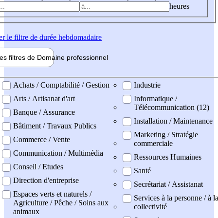
heures
er
le filtre de durée hebdomadaire
les filtres de
Domaine pro
fessionnel
ne professionel
Achats / Comptabilité / Gestion
Industrie
Arts / Artisanat d'art
Informatique /
Télécommunication (12)
Banque / Assurance
Installation / Maintenance
Bâtiment / Travaux Publics
Marketing / Stratégie
Commerce / Vente
commerciale
Communication / Multimédia
Ressources Humaines
Conseil / Etudes
Santé
Direction d'entreprise
Secrétariat / Assistanat
Espaces verts et naturels /
Services à la personne / à l
Agriculture / Pêche / Soins aux
collectivité
animaux