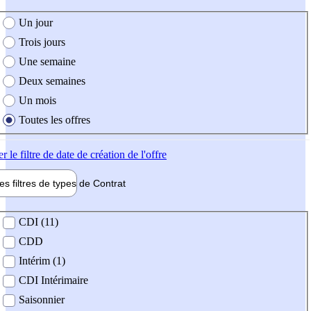
e création de l'offre
Un jour
Trois jours
Une semaine
Deux semaines
Un mois
Toutes les offres
er
le filtre de date de création de l'offre
les filtres de types de
Contrat
de contrat
CDI (11)
CDD
Intérim (1)
CDI Intérimaire
Saisonnier