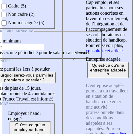
Cap emploi et ses
Cadre (5)
partenaires pour ses
actions concrètes en
Non cadre (2)
faveur du recrutement,
Non renseignée (5)
de l’intégration et de
l’accompagnement de
IRE BRUT MINIMUM
ses collaborateurs en
situation de handicap.
re minimum
Pour en savoir plus,
consultez cet article
.
ssez une périodicité pour le salaire saisi
Entreprise adaptée
NITÉS
Qu'est-ce qu'une
z parmi les 1ers à postuler
entreprise adaptée
?
urquoi serez-vous parmi les
premiers à postuler ?
L'entreprise adaptée
es de plus de 15 jours,
permet à un travailleur
tant moins de 4 candidatures
en situation de
t France Travail est informé)
handicap d'exercer
ICAP
une activité
professionnelle dans
Employeur handi-
des conditions
engagé
adaptées à ses
Qu'est-ce qu'un
capacités. Pour en
employeur handi-
savoir plus,
consultez