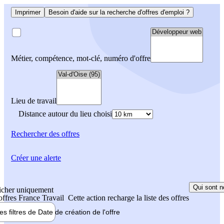
Imprimer
Besoin d'aide sur la recherche d'offres d'emploi ?
Métier, compétence, mot-clé, numéro d'offre
Lieu de travail
Distance autour du lieu choisi
Rechercher
des offres
Créer une alerte
Qui sont n
icher uniquement
 offres France Travail
Cette action recharge la liste des offres
les filtres de
Date de création
de l'offre