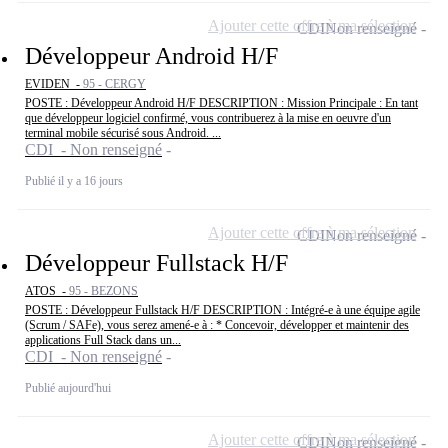
Ajouter cette offre à ma sélection
CDI
Non renseigné
Développeur Android H/F
EVIDEN -
95 - CERGY
POSTE : Développeur Android H/F DESCRIPTION : Mission Principale : En tant
que développeur logiciel confirmé, vous contribuerez à la mise en oeuvre d'un
terminal mobile sécurisé sous Android. ...
CDI - Non renseigné
Publié il y a 16 jours
Ajouter cette offre à ma sélection
CDI
Non renseigné
Développeur Fullstack H/F
ATOS -
95 - BEZONS
POSTE : Développeur Fullstack H/F DESCRIPTION : Intégré-e à une équipe agile
(Scrum / SAFe), vous serez amené-e à : * Concevoir, développer et maintenir des
applications Full Stack dans un...
CDI - Non renseigné
Publié aujourd'hui
Ajouter cette offre à ma sélection
CDI
Non renseigné