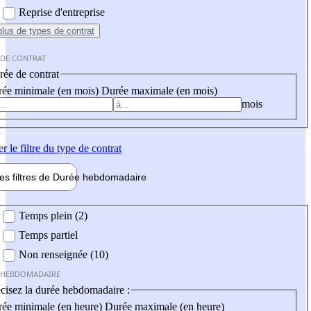
Reprise d'entreprise
plus
de types de contrat
 DE CONTRAT
ée de contrat
ée minimale (en mois)
Durée maximale (en mois)
mois
er
le filtre du type de contrat
les filtres de
Durée hebdo
madaire
 hebdomadaire
Temps plein (2)
Temps partiel
Non renseignée (10)
 HEBDOMADAIRE
cisez la durée hebdomadaire :
ée minimale (en heure)
Durée maximale (en heure)