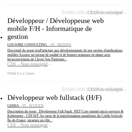
Ajouter cette offre à ma sélection
CDI
Non renseigné
Développeur / Développeuse web
mobile F/H - Informatique de
gestion
LOGWIRE CONSULTING -
95 - BEZONS
Descriptif du poste:\n\nParticiper aux développements de nos projets d'applications
mobiles Assurer un niveau de qualité et de bonnes pratiques en phase avec
les\nconvictions de Clever Age Participer...
CDI - Non renseigné
Publié il y a 2 jours
Ajouter cette offre à ma sélection
CDI
Non renseigné
Développeur web fullstack (H/F)
LEIHIA -
95 - ÉCOUEN
Description du poste : Développeur Full-Stack .NET Core orienté micro-services &
Kubernetes - CDI H/F Au cœur de la transformation numérique du Crédit Agricole
Île-de-France, incarnez un rôle...
CDI - Non renseigné