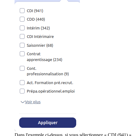
Dans l'exemple ci-dessus, si vous sélectionnez « CDI (941) »