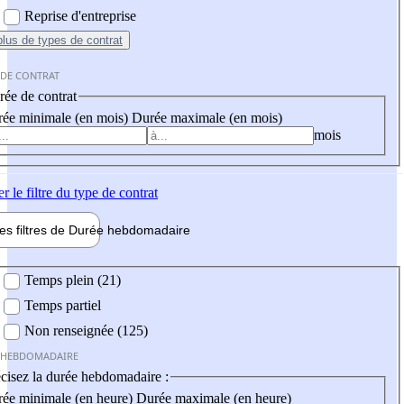
Reprise d'entreprise
plus
de types de contrat
 DE CONTRAT
ée de contrat
ée minimale (en mois)
Durée maximale (en mois)
mois
er
le filtre du type de contrat
les filtres de
Durée hebdo
madaire
 hebdomadaire
Temps plein (21)
Temps partiel
Non renseignée (125)
 HEBDOMADAIRE
cisez la durée hebdomadaire :
ée minimale (en heure)
Durée maximale (en heure)