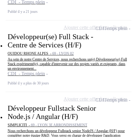
CDI - Temps plein
Publié il y a 21 jours
Ajouter cette offre à ma sélection
CDI
Temps plein
Développeur(se) Full Stack -
Centre de Services (H/F)
OUIDOU RHONE ALPES -
69 - LYON 02
Au sein de notre Centre de Services, nous recherchons un(e) Développeur(se) Full
Stack expérimenté(e), capable d'intervenir sur des projets variés et exigeants, dans
un environnement...
CDI - Temps plein
Publié il y a plus de 30 jours
Ajouter cette offre à ma sélection
CDI
Temps plein
Développeur Fullstack Senior
Node.js / Angular (H/F)
SIMPLICITI -
69 - LYON 3E ARRONDISSEMENT
Nous recherchons un développeur Fullstack senior NodeJS / Angular (H/F) pour
compléter notre équipe R&D. Vous serez en charge de développer l'application