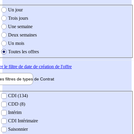
e création de l'offre
Un jour
Trois jours
Une semaine
Deux semaines
Un mois
Toutes les offres
er
le filtre de date de création de l'offre
les filtres de types de
Contrat
de contrat
CDI (134)
CDD (8)
Intérim
CDI Intérimaire
Saisonnier