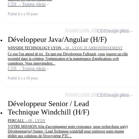
CDI - Temps plein
Publié il y a 18 jours
Ajouter cette offre à ma sélection
CDI
Temps plein
Développeur Java/Angular (H/F)
WINSIDE TECHNOLOGY LYON -
69 - LYON 2E ARRONDISSEMENT
Ce que l'on attend de toi . En tant que Développeur Fullstack, vous jouerez un rôle
essentiel dans la création, l'optimisation et la maintenance d'applications web
complexes. Vous interviendrez...
CDI - Temps plein
Publié il y a 18 jours
Ajouter cette offre à ma sélection
CDI
Temps plein
Développeur Senior / Lead
Technique Windchill (H/F)
PERCALL -
69 - LYON
VOTRE MISSION Afin d'accompagner notre croissance, nous recherchons un(e)
Développeur(se) Senior / Lead Technique windchill pour renforcer notre équipe
dédiée aux solutions de l'écosystème PTC...