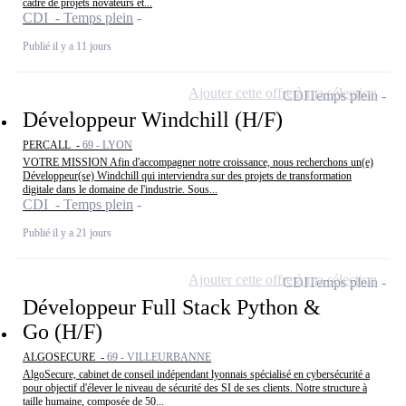
cadre de projets novateurs et...
CDI - Temps plein
Publié il y a 11 jours
Ajouter cette offre à ma sélection
CDI
Temps plein
Développeur Windchill (H/F)
PERCALL -
69 - LYON
VOTRE MISSION Afin d'accompagner notre croissance, nous recherchons un(e)
Développeur(se) Windchill qui interviendra sur des projets de transformation
digitale dans le domaine de l'industrie. Sous...
CDI - Temps plein
Publié il y a 21 jours
Ajouter cette offre à ma sélection
CDI
Temps plein
Développeur Full Stack Python &
Go (H/F)
ALGOSECURE -
69 - VILLEURBANNE
AlgoSecure, cabinet de conseil indépendant lyonnais spécialisé en cybersécurité a
pour objectif d'élever le niveau de sécurité des SI de ses clients. Notre structure à
taille humaine, composée de 50...