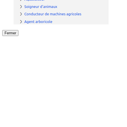
Fermer
Fermer
le détail de l'offre
/
Offre
sur
Offre précéden