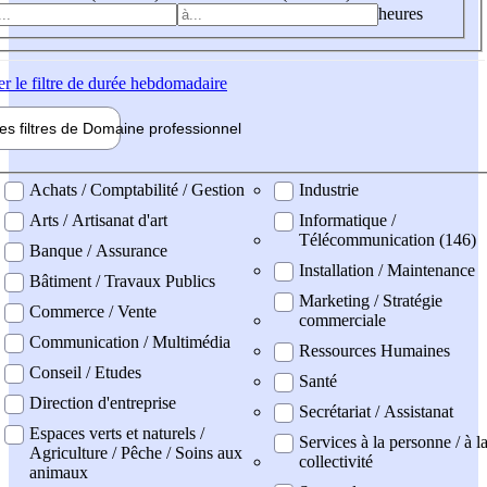
heures
er
le filtre de durée hebdomadaire
les filtres de
Domaine pro
fessionnel
ne professionel
Achats / Comptabilité / Gestion
Industrie
Arts / Artisanat d'art
Informatique /
Télécommunication (146)
Banque / Assurance
Installation / Maintenance
Bâtiment / Travaux Publics
Marketing / Stratégie
Commerce / Vente
commerciale
Communication / Multimédia
Ressources Humaines
Conseil / Etudes
Santé
Direction d'entreprise
Secrétariat / Assistanat
Espaces verts et naturels /
Services à la personne / à l
Agriculture / Pêche / Soins aux
collectivité
animaux