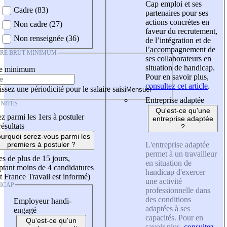
Cap emploi et ses
Cadre (83)
partenaires pour ses
actions concrètes en
Non cadre (27)
faveur du recrutement,
Non renseignée (36)
de l’intégration et de
l’accompagnement de
IRE BRUT MINIMUM
ses collaborateurs en
situation de handicap.
re minimum
Pour en savoir plus,
consultez cet article
.
ssez une périodicité pour le salaire saisi
Entreprise adaptée
NITÉS
Qu'est-ce qu'une
z parmi les 1ers à postuler
entreprise adaptée
résultats
?
urquoi serez-vous parmi les
L'entreprise adaptée
premiers à postuler ?
permet à un travailleur
es de plus de 15 jours,
en situation de
tant moins de 4 candidatures
handicap d'exercer
t France Travail est informé)
une activité
ICAP
professionnelle dans
des conditions
Employeur handi-
adaptées à ses
engagé
capacités. Pour en
Qu'est-ce qu'un
savoir plus,
consultez