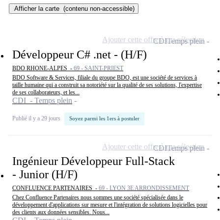
Afficher la carte
(contenu non-accessible)
Ajouter cette offre à ma sélection
CDI
Temps plein
Développeur C# .net - (H/F)
BDO RHONE-ALPES -
69 - SAINT-PRIEST
BDO Software & Services, filiale du groupe BDO, est une société de services à
taille humaine qui a construit sa notoriété sur la qualité de ses solutions, l'expertise
de ses collaborateurs, et les...
CDI - Temps plein
Publié il y a 29 jours
Soyez parmi les 1ers à postuler
Ajouter cette offre à ma sélection
CDI
Temps plein
Ingénieur Développeur Full-Stack
- Junior (H/F)
CONFLUENCE PARTENAIRES -
69 - LYON 3E ARRONDISSEMENT
Chez Confluence Partenaires nous sommes une société spécialisée dans le
développement d'applications sur mesure et l'intégration de solutions logicielles pour
des clients aux données sensibles. Nous...