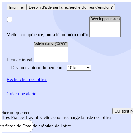
Imprimer
Besoin d'aide sur la recherche d'offres d'emploi ?
Métier, compétence, mot-clé, numéro d'offre
Lieu de travail
Distance autour du lieu choisi
Rechercher
des offres
Créer une alerte
Qui sont n
icher uniquement
 offres France Travail
Cette action recharge la liste des offres
les filtres de
Date de création
de l'offre