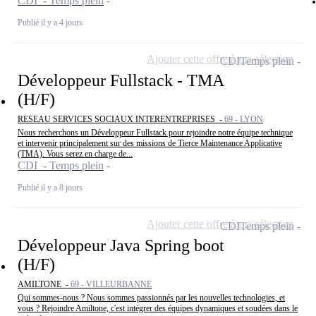
CDI - Temps plein
Publié il y a 4 jours
Ajouter cette offre à ma sélection
CDI
Temps plein
Développeur Fullstack - TMA
(H/F)
RESEAU SERVICES SOCIAUX INTERENTREPRISES -
69 - LYON
Nous recherchons un Développeur Fullstack pour rejoindre notre équipe technique
et intervenir principalement sur des missions de Tierce Maintenance Applicative
(TMA). Vous serez en charge de...
CDI - Temps plein
Publié il y a 8 jours
Ajouter cette offre à ma sélection
CDI
Temps plein
Développeur Java Spring boot
(H/F)
AMILTONE -
69 - VILLEURBANNE
Qui sommes-nous ? Nous sommes passionnés par les nouvelles technologies, et
vous ? Rejoindre Amiltone, c'est intégrer des équipes dynamiques et soudées dans le