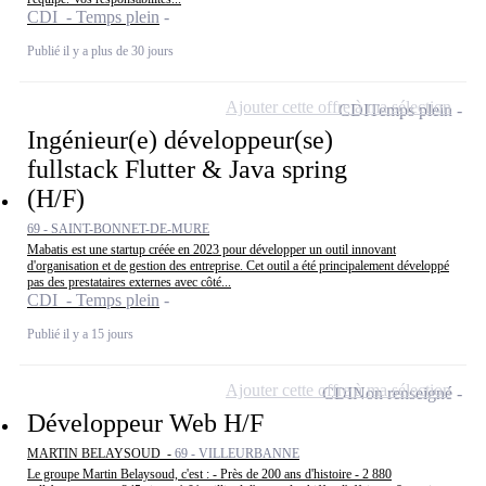
CDI - Temps plein
Publié il y a plus de 30 jours
Ajouter cette offre à ma sélection
CDI
Temps plein
Ingénieur(e) développeur(se)
fullstack Flutter & Java spring
(H/F)
69 - SAINT-BONNET-DE-MURE
Mabatis est une startup créée en 2023 pour développer un outil innovant
d'organisation et de gestion des entreprise. Cet outil a été principalement développé
pas des prestataires externes avec côté...
CDI - Temps plein
Publié il y a 15 jours
Ajouter cette offre à ma sélection
CDI
Non renseigné
Développeur Web H/F
MARTIN BELAYSOUD -
69 - VILLEURBANNE
Le groupe Martin Belaysoud, c'est : - Près de 200 ans d'histoire - 2 880