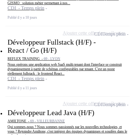
GISMO : solution métier permettant à nos...
CDI - Temps plein
Publié il y a 10 jours
Ajouter cette offre à ma sélection
CDI
Temps plein
Développeur Fullstack (H/F) -
React / Go (H/F)
REFLEX TRAINING -
69 - LYON
Nous opérons une application web SaaS multi-tenant dont l'interface se construit
dynamiquement à partir de schémas configurables par tenant. C'est un poste
réellement fullstack : le frontend React...
CDI - Temps plein
Publié il y a 11 jours
Ajouter cette offre à ma sélection
CDI
Temps plein
Développeur Lead Java (H/F)
AMILTONE -
69 - VILLEURBANNE
Qui sommes-nous ? Nous sommes passionnés par les nouvelles technologies, et
vous ? Rejoindre Amiltone, c'est intégrer des équipes dynamiques et soudées dans le