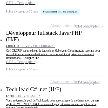
CDI - Temps plein
Publié il y a plus de 30 jours
Soyez parmi les 1ers à postuler
Ajouter cette offre à ma sélection
CDI
Temps plein
Développeur fullstack Java/PHP
(H/F)
CIRIL GROUP -
69 - VILLEURBANNE
Ciril GROUP est un éditeur de logiciels et Hébergeur Cloud français reconnu pour
ses solutions innovantes destinées aux acteurs publics et privés en France et à
l'international. Rejoignez une...
CDI - Temps plein
Publié il y a plus de 30 jours
Ajouter cette offre à ma sélection
CDI
Temps plein
Tech lead C# .net (H/F)
LSEHL -
69 - VENISSIEUX
Vous intégrerez le pool de Tech Leads pour accompagner la modernisation du parc
applicatif Web .NET (8.0 & Framework legacy) et la montée en compétences de
l'équipe. Vos responsabilités...