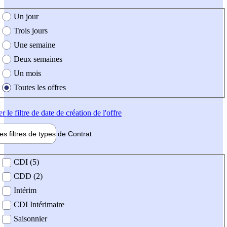
e création de l'offre
Un jour
Trois jours
Une semaine
Deux semaines
Un mois
Toutes les offres
er
le filtre de date de création de l'offre
les filtres de types de
Contrat
de contrat
CDI (5)
CDD (2)
Intérim
CDI Intérimaire
Saisonnier