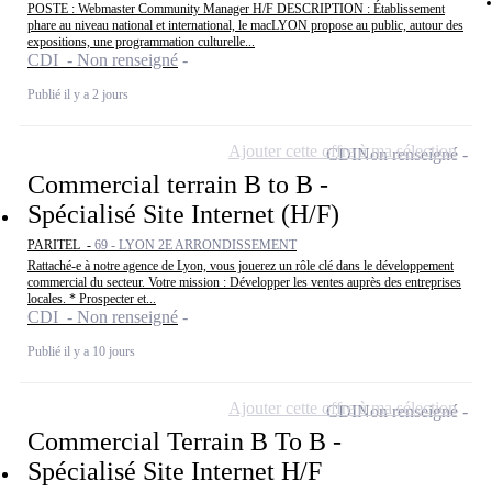
POSTE : Webmaster Community Manager H/F DESCRIPTION : Établissement
phare au niveau national et international, le macLYON propose au public, autour des
expositions, une programmation culturelle...
CDI - Non renseigné
Publié il y a 2 jours
Ajouter cette offre à ma sélection
CDI
Non renseigné
Commercial terrain B to B -
Spécialisé Site Internet (H/F)
PARITEL -
69 - LYON 2E ARRONDISSEMENT
Rattaché-e à notre agence de Lyon, vous jouerez un rôle clé dans le développement
commercial du secteur. Votre mission : Développer les ventes auprès des entreprises
locales. * Prospecter et...
CDI - Non renseigné
Publié il y a 10 jours
Ajouter cette offre à ma sélection
CDI
Non renseigné
Commercial Terrain B To B -
Spécialisé Site Internet H/F