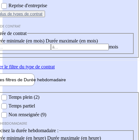
Reprise d'entreprise
plus
de types de contrat
 DE CONTRAT
ée de contrat
ée minimale (en mois)
Durée maximale (en mois)
mois
er
le filtre du type de contrat
les filtres de
Durée hebdo
madaire
 hebdomadaire
Temps plein (2)
Temps partiel
Non renseignée (9)
 HEBDOMADAIRE
cisez la durée hebdomadaire :
ée minimale (en heure)
Durée maximale (en heure)