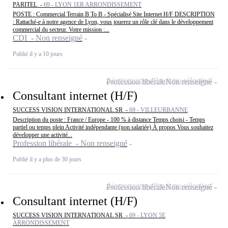
PARITEL -
69 - LYON 1ER ARRONDISSEMENT
POSTE : Commercial Terrain B To B - Spécialisé Site Internet H/F DESCRIPTION
: Rattaché-e à notre agence de Lyon, vous jouerez un rôle clé dans le développement
commercial du secteur. Votre mission :...
CDI - Non renseigné
Publié il y a 10 jours
Ajouter cette offre à ma sélection
Profession libérale
Non renseigné
Consultant internet (H/F)
SUCCESS VISION INTERNATIONAL SR -
69 - VILLEURBANNE
Description du poste : France / Europe - 100 % à distance Temps choisi - Temps
partiel ou temps plein Activité indépendante (non salariée) À propos Vous souhaitez
développer une activité...
Profession libérale - Non renseigné
Publié il y a plus de 30 jours
Ajouter cette offre à ma sélection
Profession libérale
Non renseigné
Consultant internet (H/F)
SUCCESS VISION INTERNATIONAL SR -
69 - LYON 5E
ARRONDISSEMENT