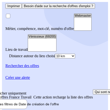
Imprimer
Besoin d'aide sur la recherche d'offres d'emploi ?
Métier, compétence, mot-clé, numéro d'offre
Lieu de travail
Distance autour du lieu choisi
Rechercher
des offres
Créer une alerte
Qui sont n
icher uniquement
 offres France Travail
Cette action recharge la liste des offres
les filtres de
Date de création
de l'offre