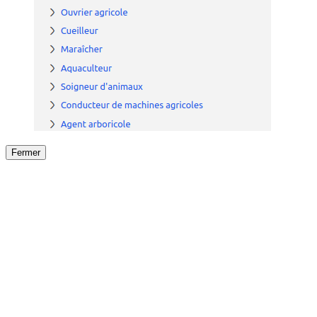
Fermer
Fermer
le détail de l'offre
/
Offre
sur
Offre précéden