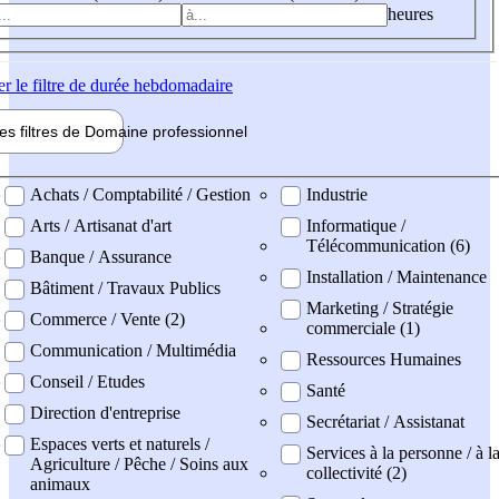
heures
er
le filtre de durée hebdomadaire
les filtres de
Domaine pro
fessionnel
ne professionel
Achats / Comptabilité / Gestion
Industrie
Arts / Artisanat d'art
Informatique /
Télécommunication (6)
Banque / Assurance
Installation / Maintenance
Bâtiment / Travaux Publics
Marketing / Stratégie
Commerce / Vente (2)
commerciale (1)
Communication / Multimédia
Ressources Humaines
Conseil / Etudes
Santé
Direction d'entreprise
Secrétariat / Assistanat
Espaces verts et naturels /
Services à la personne / à l
Agriculture / Pêche / Soins aux
collectivité (2)
animaux