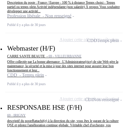
Description du poste : France / Europe - 100 % à distance Temps choisi - Temps
partiel ou temps plein Activité indépendante (non salariée) À propos Vous souhaitez
développer une activité...
Profession libérale - Non renseigné
Publié il y a plus de 30 jours
Ajouter cette offre à ma sélection
CDD
Temps plein
Webmaster (H/F)
CARRE SANTE BEAUTE -
69 - VILLEURBANNE
Offre collectée par La bonne alternance : L'Administrateur(rice) de site Web gère la
maintenance, la sécurité et la mise à jour des sites internet pour assurer leur bon
fonctionnement et leur...
CDD - Temps plein
Publié il y a plus de 30 jours
Ajouter cette offre à ma sélection
CDI
Non renseigné
RESPONSABE HSE (F/H)
69 - IRIGNY
descriptif du posteRattaché(e) à la direction du site, vous êtes le garant de la culture
QSE et pilotez l'amélioration continue globale. Véritable chef d'orchestre, vos