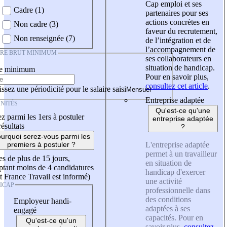
Cap emploi et ses
Cadre (1)
partenaires pour ses
actions concrètes en
Non cadre (3)
faveur du recrutement,
Non renseignée (7)
de l’intégration et de
l’accompagnement de
IRE BRUT MINIMUM
ses collaborateurs en
situation de handicap.
re minimum
Pour en savoir plus,
consultez cet article
.
ssez une périodicité pour le salaire saisi
Entreprise adaptée
NITÉS
Qu'est-ce qu'une
z parmi les 1ers à postuler
entreprise adaptée
résultats
?
urquoi serez-vous parmi les
L'entreprise adaptée
premiers à postuler ?
permet à un travailleur
es de plus de 15 jours,
en situation de
tant moins de 4 candidatures
handicap d'exercer
t France Travail est informé)
une activité
ICAP
professionnelle dans
des conditions
Employeur handi-
adaptées à ses
engagé
capacités. Pour en
Qu'est-ce qu'un
savoir plus,
consultez