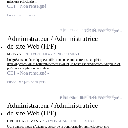
missions principales...
CDI - Non renseigné
Publié il y a 19 jours
Ajouter cette offre à ma sélection
CDI
Non renseigné
Administrateur / Administratrice
de site Web (H/F)
METSYS -
69 - LYON 1ER ARRONDISSEMENT
Intégré au sein d'une équipe à taille humaine et une entreprise en plein
développement où tu peux rapidement évoluer, le poste est certainement fait pour toi,
je t'invite à y jeter un coup d'oeil...
CDI - Non renseigné
Publié il y a plus de 30 jours
Ajouter cette offre à ma sélection
Profession libérale
Non renseigné
Administrateur / Administratrice
de site Web (H/F)
GROUPE ARTEMYS -
69 - LYON 5E ARRONDISSEMENT
Qui sommes-nous ?Artemys, acteur de la transformation numérique est une