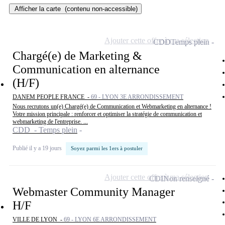
Afficher la carte
(contenu non-accessible)
Ajouter cette offre à ma sélection
CDD
Temps plein
Chargé(e) de Marketing &
Communication en alternance
(H/F)
DANEM PEOPLE FRANCE -
69 - LYON 3E ARRONDISSEMENT
Nous recrutons un(e) Chargé(e) de Communication et Webmarketing en alternance !
Votre mission principale : renforcer et optimiser la stratégie de communication et
webmarketing de l'entreprise. ...
CDD - Temps plein
Publié il y a 19 jours
Soyez parmi les 1ers à postuler
Ajouter cette offre à ma sélection
CDI
Non renseigné
Webmaster Community Manager
H/F
VILLE DE LYON -
69 - LYON 6E ARRONDISSEMENT