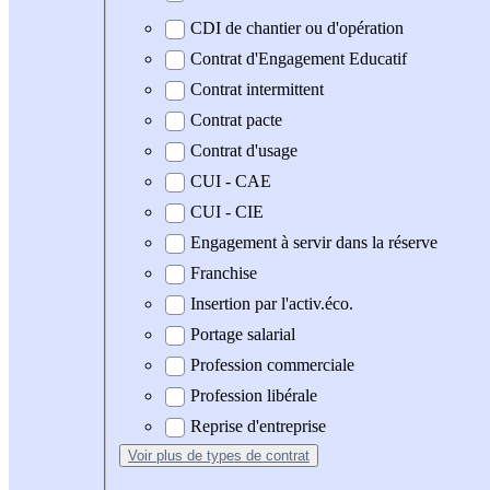
CDI de chantier ou d'opération
Contrat d'Engagement Educatif
Contrat intermittent
Contrat pacte
Contrat d'usage
CUI - CAE
CUI - CIE
Engagement à servir dans la réserve
Franchise
Insertion par l'activ.éco.
Portage salarial
Profession commerciale
Profession libérale
Reprise d'entreprise
Voir plus
de types de contrat