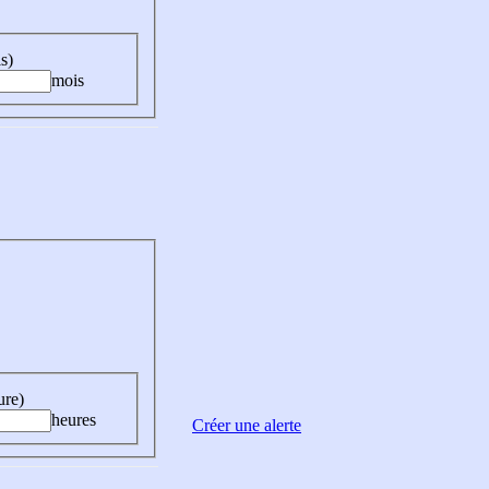
s)
mois
ure)
heures
Créer une alerte