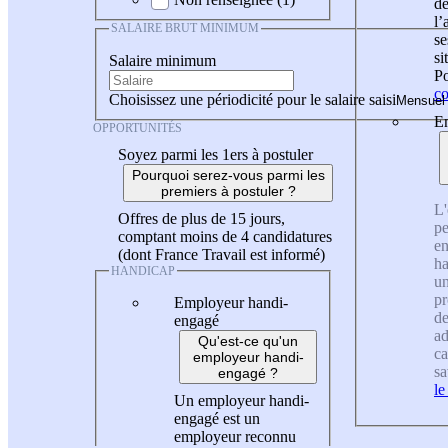
de
l
SALAIRE BRUT MINIMUM
se
si
Salaire minimum
Po
co
Choisissez une périodicité pour le salaire saisi
En
OPPORTUNITÉS
Soyez parmi les 1ers à postuler
Pourquoi serez-vous parmi les
premiers à postuler ?
L'
Offres de plus de 15 jours,
pe
comptant moins de 4 candidatures
en
(dont France Travail est informé)
ha
HANDICAP
un
pr
Employeur handi-
de
engagé
ad
Qu'est-ce qu'un
ca
employeur handi-
sa
engagé ?
le
Un employeur handi-
engagé est un
employeur reconnu