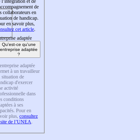
 l’intégration et de
’accompagnement de
s collaborateurs en
tuation de handicap.
ur en savoir plus,
nsultez cet article
.
treprise adaptée
Qu'est-ce qu'une
entreprise adaptée
?
entreprise adaptée
rmet à un travailleur
 situation de
ndicap d'exercer
e activité
ofessionnelle dans
s conditions
aptées à ses
pacités. Pour en
voir plus,
consultez
 site de l’UNEA
.