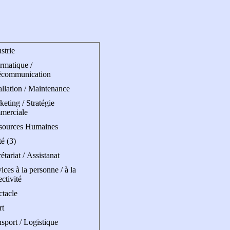
strie
rmatique /
écommunication
allation / Maintenance
eting / Stratégie
merciale
sources Humaines
é (3)
étariat / Assistanat
ices à la personne / à la
ectivité
ctacle
rt
sport / Logistique