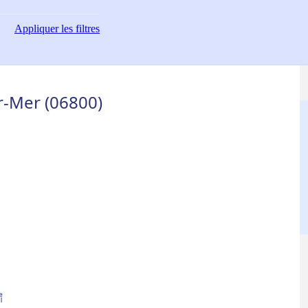
Appliquer
les filtres
r-Mer (06800)