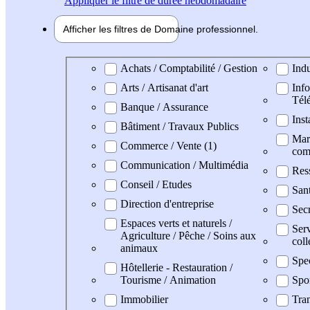
Appliquer
le filtre de durée hebdomadaire
Afficher les filtres de
Domaine pro
fessionnel
Domaine professionel
Achats / Comptabilité / Gestion
Indu
Arts / Artisanat d'art
Info
Tél
Banque / Assurance
Inst
Bâtiment / Travaux Publics
Mark
Commerce / Vente (1)
com
Communication / Multimédia
Res
Conseil / Etudes
Sant
Direction d'entreprise
Secr
Espaces verts et naturels /
Serv
Agriculture / Pêche / Soins aux
coll
animaux
Spe
Hôtellerie - Restauration /
Tourisme / Animation
Spo
Immobilier
Tran