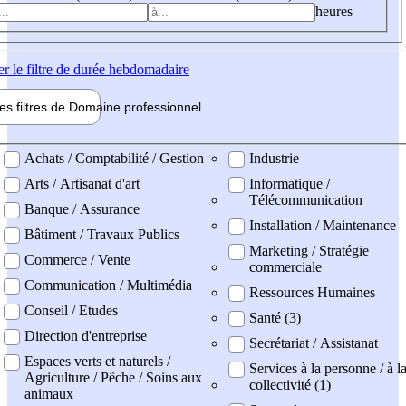
heures
er
le filtre de durée hebdomadaire
les filtres de
Domaine pro
fessionnel
ne professionel
Achats / Comptabilité / Gestion
Industrie
Arts / Artisanat d'art
Informatique /
Télécommunication
Banque / Assurance
Installation / Maintenance
Bâtiment / Travaux Publics
Marketing / Stratégie
Commerce / Vente
commerciale
Communication / Multimédia
Ressources Humaines
Conseil / Etudes
Santé (3)
Direction d'entreprise
Secrétariat / Assistanat
Espaces verts et naturels /
Services à la personne / à l
Agriculture / Pêche / Soins aux
collectivité (1)
animaux