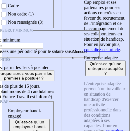
Cap emploi et ses
Cadre
partenaires pour ses
actions concrètes en
Non cadre (1)
faveur du recrutement,
Non renseignée (3)
de l’intégration et de
l’accompagnement de
IRE BRUT MINIMUM
ses collaborateurs en
situation de handicap.
re minimum
Pour en savoir plus,
consultez cet article
.
ssez une périodicité pour le salaire saisi
Entreprise adaptée
NITÉS
Qu'est-ce qu'une
z parmi les 1ers à postuler
entreprise adaptée
?
urquoi serez-vous parmi les
premiers à postuler ?
L'entreprise adaptée
es de plus de 15 jours,
permet à un travailleur
tant moins de 4 candidatures
en situation de
t France Travail est informé)
handicap d'exercer
ICAP
une activité
professionnelle dans
Employeur handi-
des conditions
engagé
adaptées à ses
Qu'est-ce qu'un
capacités. Pour en
employeur handi-
savoir plus,
consultez