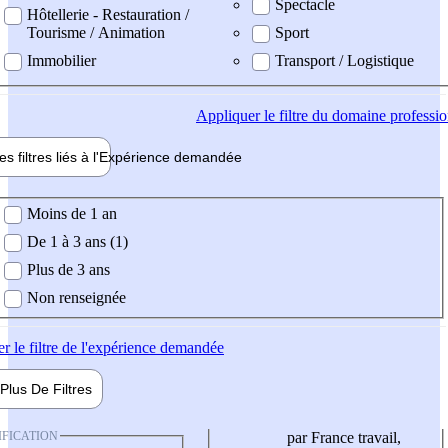
Spectacle
Hôtellerie - Restauration /
Tourisme / Animation
Sport
Immobilier
Transport / Logistique
Appliquer
le filtre du domaine professi
es filtres liés à l'
Expérience
demandée
ience demandée
Moins de 1 an
De 1 à 3 ans (1)
Plus de 3 ans
Non renseignée
er
le filtre de l'expérience demandée
Plus De
Filtres
IFICATION
par France travail,