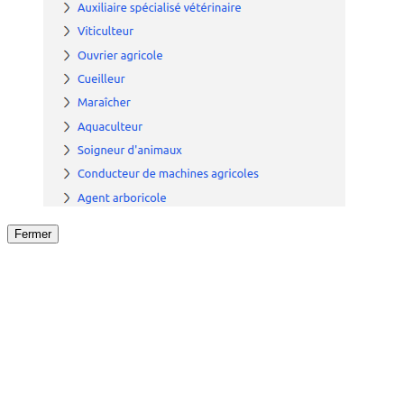
Fermer
Fermer
le détail de l'offre
/
Offre
sur
Offre précéden