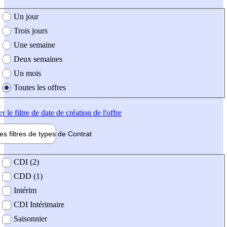
e création de l'offre
Un jour
Trois jours
Une semaine
Deux semaines
Un mois
Toutes les offres
er
le filtre de date de création de l'offre
les filtres de types de
Contrat
de contrat
CDI (2)
CDD (1)
Intérim
CDI Intérimaire
Saisonnier