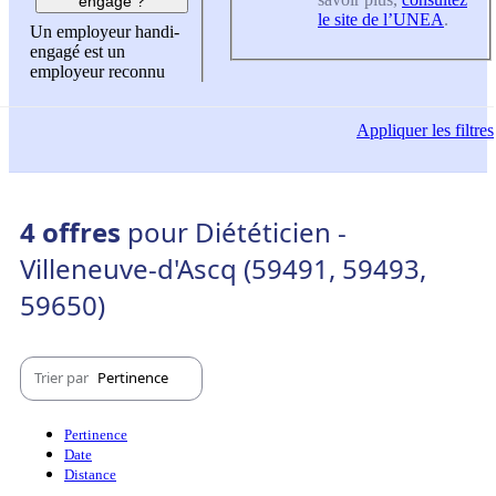
engagé ?
le site de l’UNEA
.
Un employeur handi-
engagé est un
employeur reconnu
Appliquer
les filtres
4 offres
pour Diététicien -
Villeneuve-d'Ascq (59491, 59493,
59650)
Trier par
Pertinence
Pertinence
Date
Distance