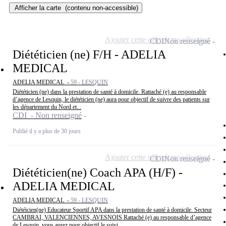
Afficher la carte
(contenu non-accessible)
Ajouter cette offre à ma sélection
CDI
Non renseigné
Diététicien (ne) F/H - ADELIA
MEDICAL
ADELIA MEDICAL -
59 - LESQUIN
Diététicien (ne) dans la prestation de santé à domicile. Rattaché (e) au responsable
d’agence de Lesquin, le diététicien (ne) aura pour objectif de suivre des patients sur
les département du Nord et...
CDI - Non renseigné
Publié il y a plus de 30 jours
Ajouter cette offre à ma sélection
CDI
Non renseigné
Diététicien(ne) Coach APA (H/F) -
ADELIA MEDICAL
ADELIA MEDICAL -
59 - LESQUIN
Diétéicien(ne) Educateur Sportif APA dans la prestation de santé à domicile. Secteur
CAMBRAI, VALENCIENNES, AVESNOIS Rattaché (e) au responsable d’agence
de Lesquin, vous aurez pour objectif le suivi...