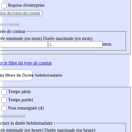
Reprise d'entreprise
plus
de types de contrat
 DE CONTRAT
ée de contrat
ée minimale (en mois)
Durée maximale (en mois)
mois
er
le filtre du type de contrat
les filtres de
Durée hebdo
madaire
 hebdomadaire
Temps plein
Temps partiel
Non renseignée (4)
 HEBDOMADAIRE
cisez la durée hebdomadaire :
ée minimale (en heure)
Durée maximale (en heure)