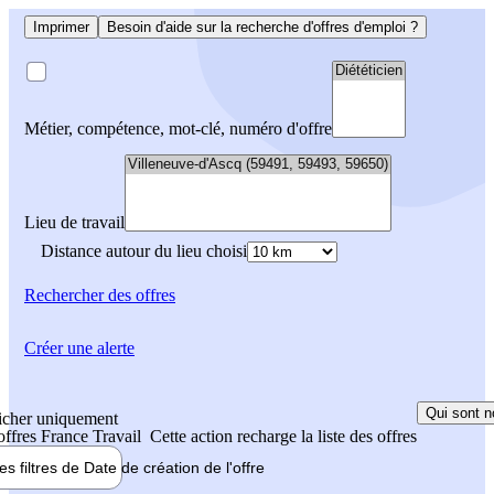
Imprimer
Besoin d'aide sur la recherche d'offres d'emploi ?
Métier, compétence, mot-clé, numéro d'offre
Lieu de travail
Distance autour du lieu choisi
Rechercher
des offres
Créer une alerte
Qui sont n
icher uniquement
 offres France Travail
Cette action recharge la liste des offres
les filtres de
Date de création
de l'offre