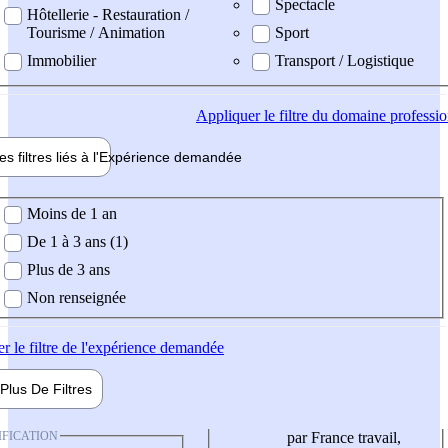
Spectacle
Hôtellerie - Restauration /
Tourisme / Animation
Sport
Immobilier
Transport / Logistique
Appliquer
le filtre du domaine professi
es filtres liés à l'
Expérience
demandée
ience demandée
Moins de 1 an
De 1 à 3 ans (1)
Plus de 3 ans
Non renseignée
er
le filtre de l'expérience demandée
Plus De
Filtres
IFICATION
par France travail,