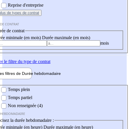
Reprise d'entreprise
plus
de types de contrat
 DE CONTRAT
ée de contrat
ée minimale (en mois)
Durée maximale (en mois)
mois
er
le filtre du type de contrat
les filtres de
Durée hebdo
madaire
 hebdomadaire
Temps plein
Temps partiel
Non renseignée (4)
 HEBDOMADAIRE
cisez la durée hebdomadaire :
ée minimale (en heure)
Durée maximale (en heure)