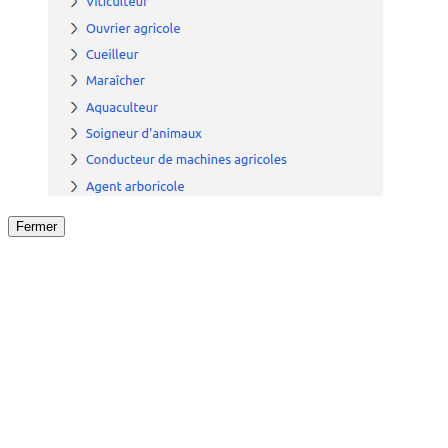
Fermer
Fermer
le détail de l'offre
/
Offre
sur
Offre précéden