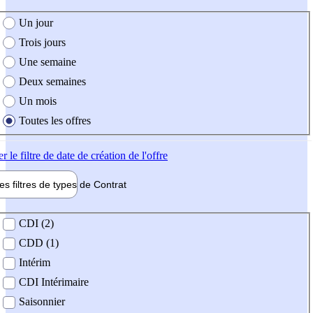
e création de l'offre
Un jour
Trois jours
Une semaine
Deux semaines
Un mois
Toutes les offres
er
le filtre de date de création de l'offre
les filtres de types de
Contrat
de contrat
CDI (2)
CDD (1)
Intérim
CDI Intérimaire
Saisonnier