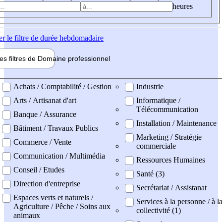
heures
er
le filtre de durée hebdomadaire
les filtres de
Domaine pro
fessionnel
ne professionel
Achats / Comptabilité / Gestion
Industrie
Arts / Artisanat d'art
Informatique /
Télécommunication
Banque / Assurance
Installation / Maintenance
Bâtiment / Travaux Publics
Marketing / Stratégie
Commerce / Vente
commerciale
Communication / Multimédia
Ressources Humaines
Conseil / Etudes
Santé (3)
Direction d'entreprise
Secrétariat / Assistanat
Espaces verts et naturels /
Services à la personne / à l
Agriculture / Pêche / Soins aux
collectivité (1)
animaux