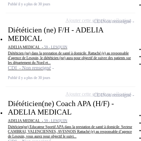
Publié il y a plus de 30 jours
Ajouter cette offre à ma sélection
CDI
Non renseigné
Diététicien (ne) F/H - ADELIA
MEDICAL
ADELIA MEDICAL -
59 - LESQUIN
Diététicien (ne) dans la prestation de santé à domicile. Rattaché (e) au responsable
d’agence de Lesquin, le diététicien (ne) aura pour objectif de suivre des patients sur
les département du Nord et...
CDI - Non renseigné
Publié il y a plus de 30 jours
Ajouter cette offre à ma sélection
CDI
Non renseigné
Diététicien(ne) Coach APA (H/F) -
ADELIA MEDICAL
ADELIA MEDICAL -
59 - LESQUIN
Diétéicien(ne) Educateur Sportif APA dans la prestation de santé à domicile. Secteur
CAMBRAI, VALENCIENNES, AVESNOIS Rattaché (e) au responsable d’agence
de Lesquin, vous aurez pour objectif le suivi...