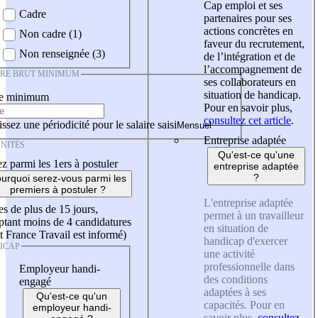
Cap emploi et ses
Cadre
partenaires pour ses
actions concrètes en
Non cadre (1)
faveur du recrutement,
Non renseignée (3)
de l’intégration et de
l’accompagnement de
IRE BRUT MINIMUM
ses collaborateurs en
situation de handicap.
re minimum
Pour en savoir plus,
consultez cet article
.
ssez une périodicité pour le salaire saisi
Entreprise adaptée
NITÉS
Qu'est-ce qu'une
z parmi les 1ers à postuler
entreprise adaptée
?
urquoi serez-vous parmi les
premiers à postuler ?
L'entreprise adaptée
es de plus de 15 jours,
permet à un travailleur
tant moins de 4 candidatures
en situation de
t France Travail est informé)
handicap d'exercer
ICAP
une activité
professionnelle dans
Employeur handi-
des conditions
engagé
adaptées à ses
Qu'est-ce qu'un
capacités. Pour en
employeur handi-
savoir plus,
consultez