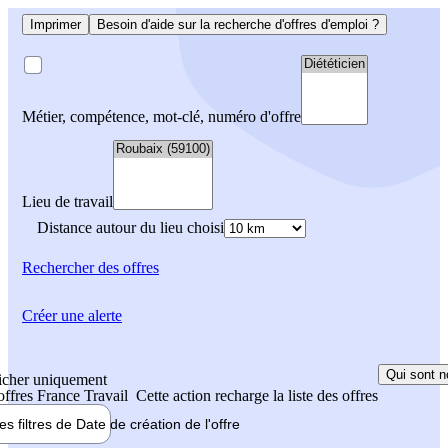
Imprimer
Besoin d'aide sur la recherche d'offres d'emploi ?
Métier, compétence, mot-clé, numéro d'offre
Lieu de travail
Distance autour du lieu choisi
Rechercher
des offres
Créer une alerte
Qui sont n
icher uniquement
 offres France Travail
Cette action recharge la liste des offres
les filtres de
Date de création
de l'offre