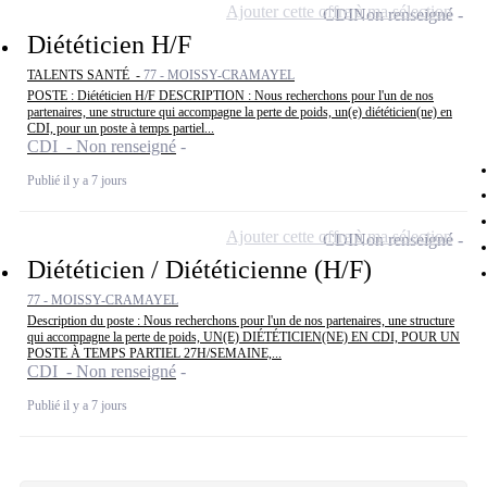
Ajouter cette offre à ma sélection
CDI
Non renseigné
Diététicien H/F
TALENTS SANTÉ -
77 - MOISSY-CRAMAYEL
POSTE : Diététicien H/F DESCRIPTION : Nous recherchons pour l'un de nos
partenaires, une structure qui accompagne la perte de poids, un(e) diététicien(ne) en
CDI, pour un poste à temps partiel...
CDI - Non renseigné
Publié il y a 7 jours
Ajouter cette offre à ma sélection
CDI
Non renseigné
Diététicien / Diététicienne (H/F)
77 - MOISSY-CRAMAYEL
Description du poste : Nous recherchons pour l'un de nos partenaires, une structure
qui accompagne la perte de poids, UN(E) DIÉTÉTICIEN(NE) EN CDI, POUR UN
POSTE À TEMPS PARTIEL 27H/SEMAINE,...
CDI - Non renseigné
Publié il y a 7 jours