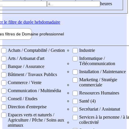
heures
er
le filtre de durée hebdomadaire
les filtres de
Domaine pro
fessionnel
ne professionel
Achats / Comptabilité / Gestion
Industrie
Arts / Artisanat d'art
Informatique /
Télécommunication
Banque / Assurance
Installation / Maintenance
Bâtiment / Travaux Publics
Marketing / Stratégie
Commerce / Vente
commerciale
Communication / Multimédia
Ressources Humaines
Conseil / Etudes
Santé (4)
Direction d'entreprise
Secrétariat / Assistanat
Espaces verts et naturels /
Services à la personne / à l
Agriculture / Pêche / Soins aux
collectivité
animaux