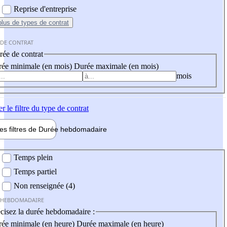
Reprise d'entreprise
plus
de types de contrat
 DE CONTRAT
ée de contrat
ée minimale (en mois)
Durée maximale (en mois)
mois
er
le filtre du type de contrat
les filtres de
Durée hebdo
madaire
 hebdomadaire
Temps plein
Temps partiel
Non renseignée (4)
 HEBDOMADAIRE
cisez la durée hebdomadaire :
ée minimale (en heure)
Durée maximale (en heure)