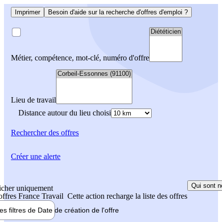
Imprimer
Besoin d'aide sur la recherche d'offres d'emploi ?
Métier, compétence, mot-clé, numéro d'offre
Lieu de travail
Distance autour du lieu choisi
Rechercher
des offres
Créer une alerte
Qui sont n
icher uniquement
 offres France Travail
Cette action recharge la liste des offres
les filtres de
Date de création
de l'offre