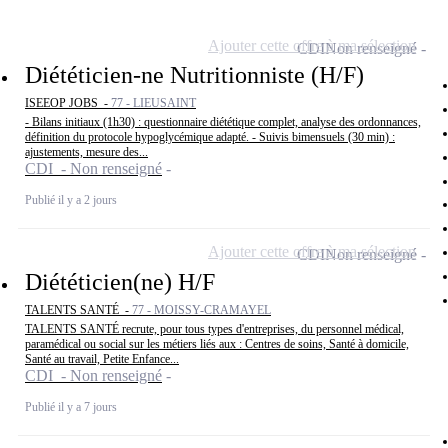
Ajouter cette offre à ma sélection
CDI
Non renseigné
Diététicien-ne Nutritionniste (H/F)
ISEEOP JOBS -
77 - LIEUSAINT
- Bilans initiaux (1h30) : questionnaire diététique complet, analyse des ordonnances,
définition du protocole hypoglycémique adapté. - Suivis bimensuels (30 min) :
ajustements, mesure des...
CDI - Non renseigné
Publié il y a 2 jours
Ajouter cette offre à ma sélection
CDI
Non renseigné
Diététicien(ne) H/F
TALENTS SANTÉ -
77 - MOISSY-CRAMAYEL
TALENTS SANTÉ recrute, pour tous types d'entreprises, du personnel médical,
paramédical ou social sur les métiers liés aux : Centres de soins, Santé à domicile,
Santé au travail, Petite Enfance...
CDI - Non renseigné
Publié il y a 7 jours