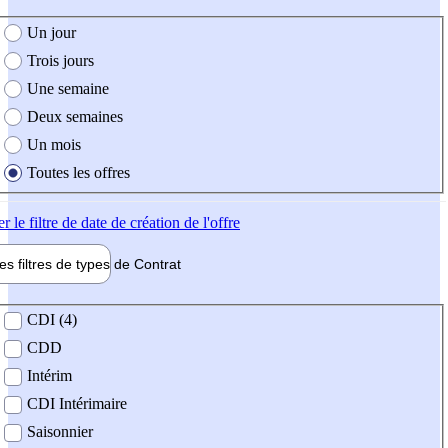
e création de l'offre
Un jour
Trois jours
Une semaine
Deux semaines
Un mois
Toutes les offres
er
le filtre de date de création de l'offre
les filtres de types de
Contrat
de contrat
CDI (4)
CDD
Intérim
CDI Intérimaire
Saisonnier