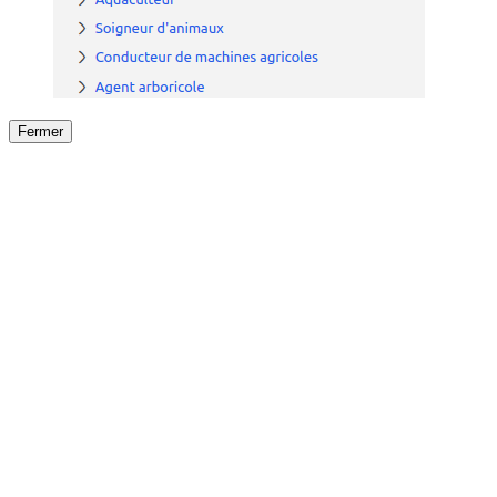
Fermer
Fermer
le détail de l'offre
/
Offre
sur
Offre précéden