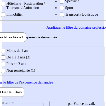
Spectacle
Hôtellerie - Restauration /
Tourisme / Animation
Sport
Immobilier
Transport / Logistique
Appliquer
le filtre du domaine professi
es filtres liés à l'
Expérience
demandée
ience demandée
Moins de 1 an
De 1 à 3 ans (3)
Plus de 3 ans
Non renseignée (1)
er
le filtre de l'expérience demandée
Plus De
Filtres
IFICATION
par France travail,