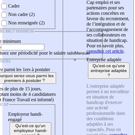
Cap emploi et ses
Cadre
partenaires pour ses
actions concrètes en
Non cadre (2)
faveur du recrutement,
Non renseignée (2)
de l’intégration et de
l’accompagnement de
IRE BRUT MINIMUM
ses collaborateurs en
situation de handicap.
re minimum
Pour en savoir plus,
consultez cet article
.
ssez une périodicité pour le salaire saisi
Entreprise adaptée
NITÉS
Qu'est-ce qu'une
z parmi les 1ers à postuler
entreprise adaptée
?
urquoi serez-vous parmi les
premiers à postuler ?
L'entreprise adaptée
es de plus de 15 jours,
permet à un travailleur
tant moins de 4 candidatures
en situation de
t France Travail est informé)
handicap d'exercer
ICAP
une activité
professionnelle dans
Employeur handi-
des conditions
engagé
adaptées à ses
Qu'est-ce qu'un
capacités. Pour en
employeur handi-
savoir plus,
consultez