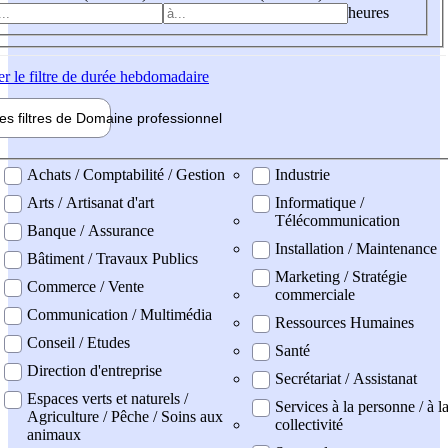
heures
er
le filtre de durée hebdomadaire
les filtres de
Domaine pro
fessionnel
ne professionel
Achats / Comptabilité / Gestion
Industrie
Arts / Artisanat d'art
Informatique /
Télécommunication
Banque / Assurance
Installation / Maintenance
Bâtiment / Travaux Publics
Marketing / Stratégie
Commerce / Vente
commerciale
Communication / Multimédia
Ressources Humaines
Conseil / Etudes
Santé
Direction d'entreprise
Secrétariat / Assistanat
Espaces verts et naturels /
Services à la personne / à l
Agriculture / Pêche / Soins aux
collectivité
animaux