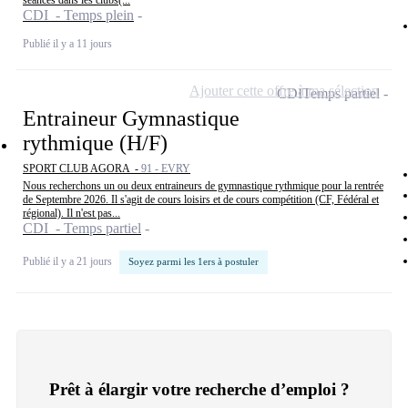
séances dans les clubs(...
CDI - Temps plein
Publié il y a 11 jours
Ajouter cette offre à ma sélection
CDI
Temps partiel
Entraineur Gymnastique
rythmique (H/F)
SPORT CLUB AGORA -
91 - EVRY
Nous recherchons un ou deux entraineurs de gymnastique rythmique pour la rentrée
de Septembre 2026. Il s'agit de cours loisirs et de cours compétition (CF, Fédéral et
régional). Il n'est pas...
CDI - Temps partiel
Publié il y a 21 jours
Soyez parmi les 1ers à postuler
Prêt à élargir votre recherche d’emploi ?