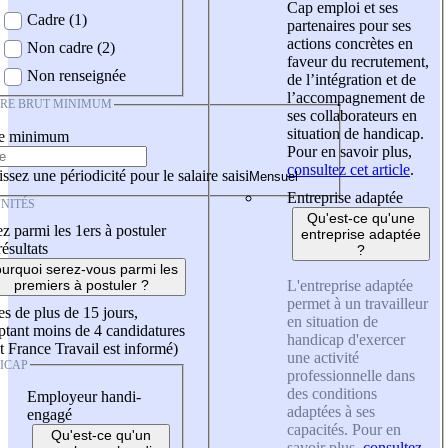
Cap emploi et ses
Cadre (1)
partenaires pour ses
actions concrètes en
Non cadre (2)
faveur du recrutement,
Non renseignée
de l’intégration et de
l’accompagnement de
IRE BRUT MINIMUM
ses collaborateurs en
situation de handicap.
re minimum
Pour en savoir plus,
consultez cet article
.
ssez une périodicité pour le salaire saisi
Entreprise adaptée
NITÉS
Qu'est-ce qu'une
z parmi les 1ers à postuler
entreprise adaptée
résultats
?
urquoi serez-vous parmi les
L'entreprise adaptée
premiers à postuler ?
permet à un travailleur
es de plus de 15 jours,
en situation de
tant moins de 4 candidatures
handicap d'exercer
t France Travail est informé)
une activité
ICAP
professionnelle dans
des conditions
Employeur handi-
adaptées à ses
engagé
capacités. Pour en
Qu'est-ce qu'un
savoir plus,
consultez