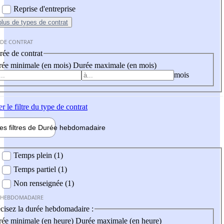
Reprise d'entreprise
plus
de types de contrat
 DE CONTRAT
ée de contrat
ée minimale (en mois)
Durée maximale (en mois)
mois
er
le filtre du type de contrat
les filtres de
Durée hebdo
madaire
 hebdomadaire
Temps plein (1)
Temps partiel (1)
Non renseignée (1)
 HEBDOMADAIRE
cisez la durée hebdomadaire :
ée minimale (en heure)
Durée maximale (en heure)