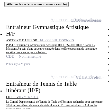
Afficher la carte
(contenu non-accessible)
Ajouter cette offre à ma sélection
CDD
Non renseigné
Entraineur Gymnastique Artistique
H/F
ASCE GYM DANSE GR -
91 - CORBEIL-ESSONNES
POSTE : Entraineur Gymnastique Artistique H/F DESCRIPTION : Partie 1 -
Missions Au sein d'une structure engagée dans le développement de la pratique
sportive, vous aurez pour mission...
CDD - Non renseigné
Publié il y a 25 jours
Ajouter cette offre à ma sélection
CDI
Temps plein
Entraîneur de Tennis de Table
itinérant (H/F)
CDTTE -
91 - MENNECY
Le Comité Départemental de Tennis de Table de l'Essonne recherche pour septembre
2026, un entraîneur de tennis de table itinérant H/F. Vos missions : - Animer les