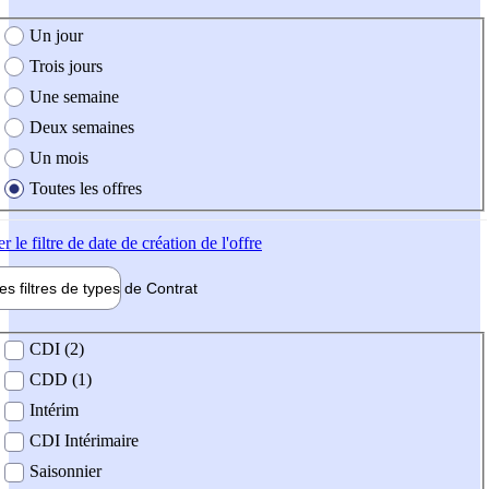
e création de l'offre
Un jour
Trois jours
Une semaine
Deux semaines
Un mois
Toutes les offres
er
le filtre de date de création de l'offre
les filtres de types de
Contrat
de contrat
CDI (2)
CDD (1)
Intérim
CDI Intérimaire
Saisonnier