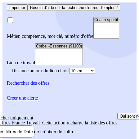
Imprimer
Besoin d'aide sur la recherche d'offres d'emploi ?
Métier, compétence, mot-clé, numéro d'offre
Lieu de travail
Distance autour du lieu choisi
Rechercher
des offres
Créer une alerte
Qui sont n
icher uniquement
 offres France Travail
Cette action recharge la liste des offres
les filtres de
Date de création
de l'offre