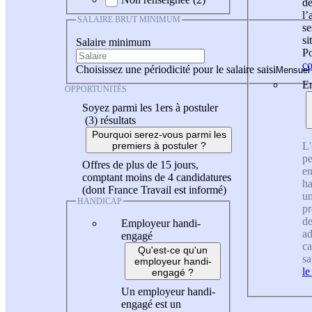
de
l
SALAIRE BRUT MINIMUM
se
si
Salaire minimum
Po
co
Choisissez une périodicité pour le salaire saisi
En
OPPORTUNITÉS
Soyez parmi les 1ers à postuler
(3)
résultats
Pourquoi serez-vous parmi les
L'
premiers à postuler ?
pe
Offres de plus de 15 jours,
en
comptant moins de 4 candidatures
ha
(dont France Travail est informé)
un
HANDICAP
pr
de
Employeur handi-
ad
engagé
ca
Qu'est-ce qu'un
sa
employeur handi-
le
engagé ?
Un employeur handi-
engagé est un