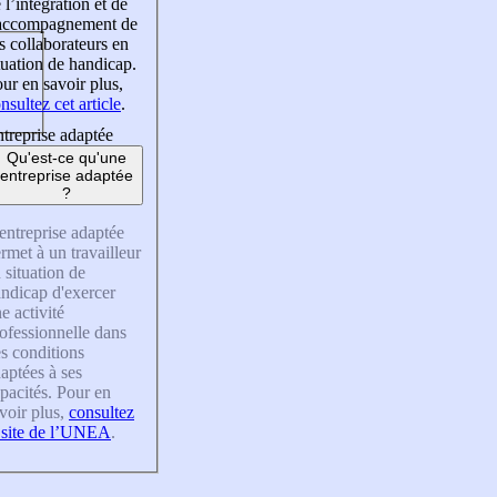
 l’intégration et de
’accompagnement de
s collaborateurs en
tuation de handicap.
ur en savoir plus,
nsultez cet article
.
treprise adaptée
Qu'est-ce qu'une
entreprise adaptée
?
entreprise adaptée
rmet à un travailleur
 situation de
ndicap d'exercer
e activité
ofessionnelle dans
s conditions
aptées à ses
pacités. Pour en
voir plus,
consultez
 site de l’UNEA
.