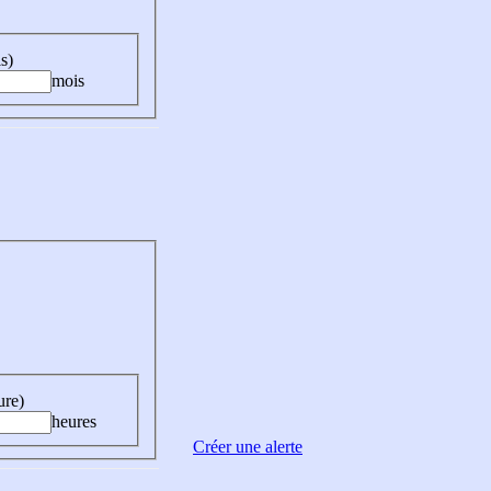
s)
mois
ure)
heures
Créer une alerte