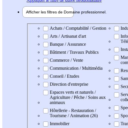
Appliquer
le filtre de durée hebdomadaire
Afficher les filtres de
Domaine pro
fessionnel
Domaine professionel
Achats / Comptabilité / Gestion
Indu
Arts / Artisanat d'art
Info
Tél
Banque / Assurance
Inst
Bâtiment / Travaux Publics
Mark
Commerce / Vente
com
Communication / Multimédia
Res
Conseil / Etudes
San
Direction d'entreprise
Secr
Espaces verts et naturels /
Serv
Agriculture / Pêche / Soins aux
coll
animaux
Spe
Hôtellerie - Restauration /
Tourisme / Animation (26)
Spo
Immobilier
Tran