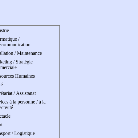
strie
rmatique /
écommunication
allation / Maintenance
eting / Stratégie
merciale
sources Humaines
té
étariat / Assistanat
ices à la personne / à la
ectivité
ctacle
rt
sport / Logistique