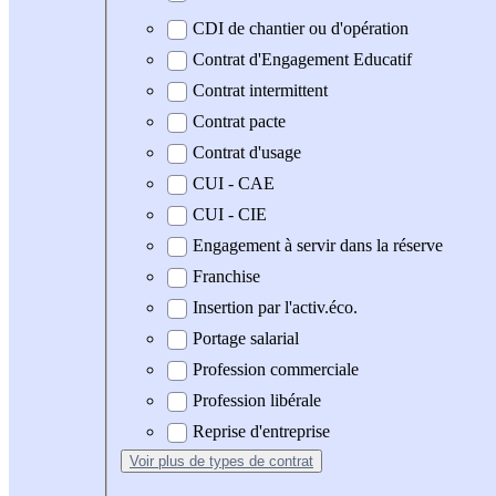
CDI de chantier ou d'opération
Contrat d'Engagement Educatif
Contrat intermittent
Contrat pacte
Contrat d'usage
CUI - CAE
CUI - CIE
Engagement à servir dans la réserve
Franchise
Insertion par l'activ.éco.
Portage salarial
Profession commerciale
Profession libérale
Reprise d'entreprise
Voir plus
de types de contrat