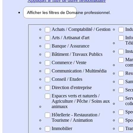
Appliquer
le filtre de durée hebdomadaire
Afficher les filtres de
Domaine pro
fessionnel
Domaine professionel
Achats / Comptabilité / Gestion
Indu
Arts / Artisanat d'art
Info
Tél
Banque / Assurance
Inst
Bâtiment / Travaux Publics
Mark
Commerce / Vente
com
Communication / Multimédia
Res
Conseil / Etudes
San
Direction d'entreprise
Secr
Espaces verts et naturels /
Serv
Agriculture / Pêche / Soins aux
coll
animaux
Spe
Hôtellerie - Restauration /
Tourisme / Animation
Spo
Immobilier
Tran