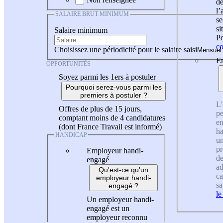
de
l
SALAIRE BRUT MINIMUM
se
si
Salaire minimum
Po
co
Choisissez une périodicité pour le salaire saisi
En
OPPORTUNITÉS
Soyez parmi les 1ers à postuler
Pourquoi serez-vous parmi les
premiers à postuler ?
L'
Offres de plus de 15 jours,
pe
comptant moins de 4 candidatures
en
(dont France Travail est informé)
ha
HANDICAP
un
pr
Employeur handi-
de
engagé
ad
Qu'est-ce qu'un
ca
employeur handi-
sa
engagé ?
le
Un employeur handi-
engagé est un
employeur reconnu