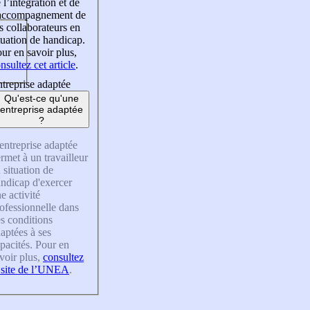
 l’intégration et de
’accompagnement de
s collaborateurs en
tuation de handicap.
ur en savoir plus,
nsultez cet article
.
treprise adaptée
Qu'est-ce qu'une
entreprise adaptée
?
entreprise adaptée
rmet à un travailleur
 situation de
ndicap d'exercer
e activité
ofessionnelle dans
s conditions
aptées à ses
pacités. Pour en
voir plus,
consultez
 site de l’UNEA
.