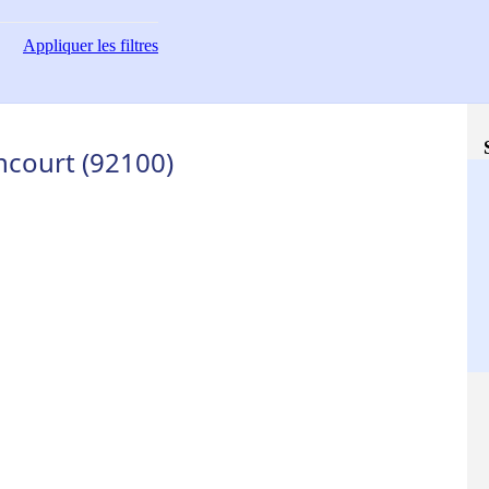
Appliquer
les filtres
ncourt (92100)