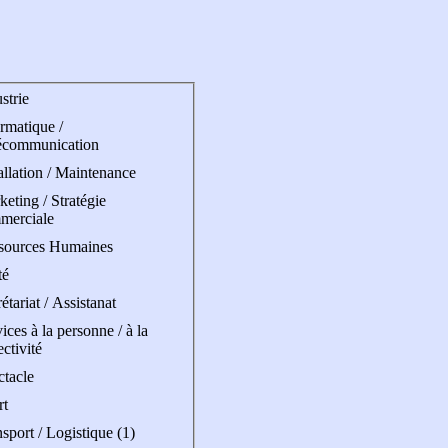
strie
rmatique /
écommunication
allation / Maintenance
eting / Stratégie
merciale
sources Humaines
té
étariat / Assistanat
ices à la personne / à la
ectivité
ctacle
rt
sport / Logistique (1)