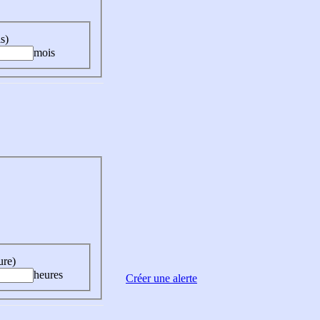
s)
mois
ure)
heures
Créer une alerte