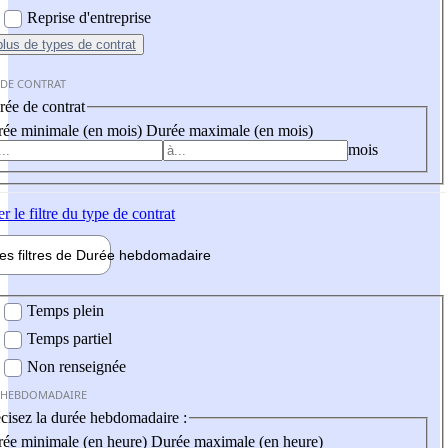
Reprise d'entreprise
plus
de types de contrat
 DE CONTRAT
ée de contrat
ée minimale (en mois)
Durée maximale (en mois)
mois
er
le filtre du type de contrat
les filtres de
Durée hebdo
madaire
 hebdomadaire
Temps plein
Temps partiel
Non renseignée
 HEBDOMADAIRE
cisez la durée hebdomadaire :
ée minimale (en heure)
Durée maximale (en heure)