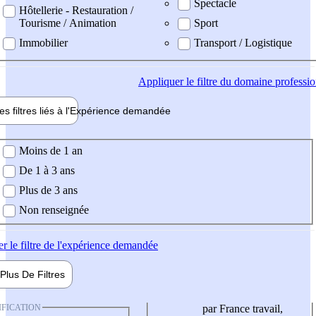
Spectacle
Hôtellerie - Restauration /
Tourisme / Animation
Sport
Immobilier
Transport / Logistique
Appliquer
le filtre du domaine professi
es filtres liés à l'
Expérience
demandée
ience demandée
Moins de 1 an
De 1 à 3 ans
Plus de 3 ans
Non renseignée
er
le filtre de l'expérience demandée
Plus De
Filtres
IFICATION
par France travail,