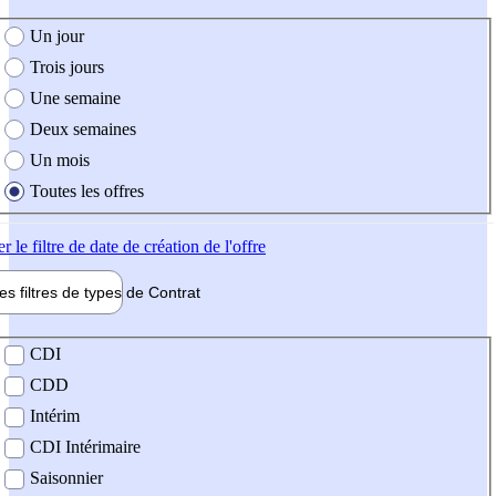
e création de l'offre
Un jour
Trois jours
Une semaine
Deux semaines
Un mois
Toutes les offres
er
le filtre de date de création de l'offre
les filtres de types de
Contrat
de contrat
CDI
CDD
Intérim
CDI Intérimaire
Saisonnier