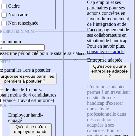
Cap emploi et ses
Cadre
partenaires pour ses
actions concrètes en
Non cadre
faveur du recrutement,
Non renseignée
de l’intégration et de
l’accompagnement de
IRE BRUT MINIMUM
ses collaborateurs en
situation de handicap.
re minimum
Pour en savoir plus,
consultez cet article
.
ssez une périodicité pour le salaire saisi
Entreprise adaptée
NITÉS
Qu'est-ce qu'une
z parmi les 1ers à postuler
entreprise adaptée
?
urquoi serez-vous parmi les
premiers à postuler ?
L'entreprise adaptée
es de plus de 15 jours,
permet à un travailleur
tant moins de 4 candidatures
en situation de
t France Travail est informé)
handicap d'exercer
ICAP
une activité
professionnelle dans
Employeur handi-
des conditions
engagé
adaptées à ses
Qu'est-ce qu'un
capacités. Pour en
employeur handi-
savoir plus,
consultez