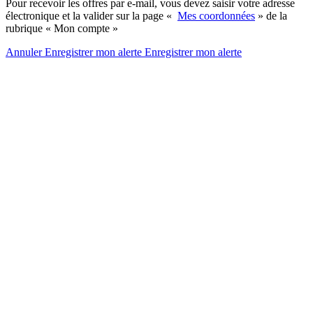
Pour recevoir les offres par e-mail, vous devez saisir votre adresse
électronique et la valider sur la page «
Mes coordonnées
» de la
rubrique « Mon compte »
Annuler
Enregistrer mon alerte
Enregistrer
mon alerte