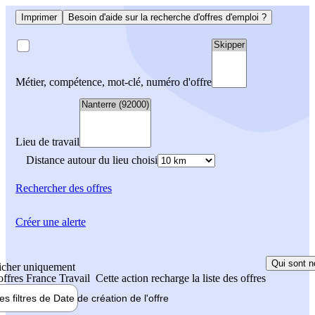
Imprimer
Besoin d'aide sur la recherche d'offres d'emploi ?
Métier, compétence, mot-clé, numéro d'offre
Lieu de travail
Distance autour du lieu choisi
Rechercher
des offres
Créer une alerte
Qui sont n
icher uniquement
 offres France Travail
Cette action recharge la liste des offres
les filtres de
Date de création
de l'offre