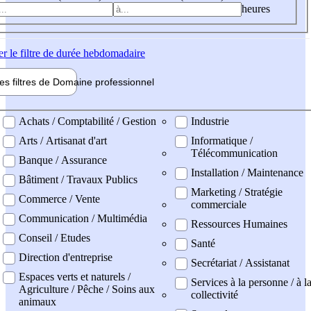
heures
er
le filtre de durée hebdomadaire
les filtres de
Domaine pro
fessionnel
ne professionel
Achats / Comptabilité / Gestion
Industrie
Arts / Artisanat d'art
Informatique /
Télécommunication
Banque / Assurance
Installation / Maintenance
Bâtiment / Travaux Publics
Marketing / Stratégie
Commerce / Vente
commerciale
Communication / Multimédia
Ressources Humaines
Conseil / Etudes
Santé
Direction d'entreprise
Secrétariat / Assistanat
Espaces verts et naturels /
Services à la personne / à l
Agriculture / Pêche / Soins aux
collectivité
animaux