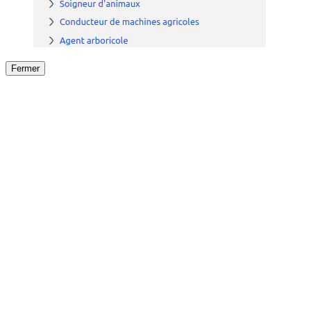
Fermer
Fermer
le détail de l'offre
/
Offre
sur
Offre précéden