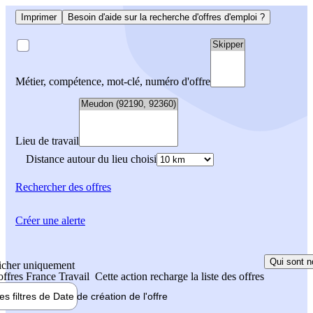
Imprimer
Besoin d'aide sur la recherche d'offres d'emploi ?
Métier, compétence, mot-clé, numéro d'offre
Lieu de travail
Distance autour du lieu choisi
Rechercher
des offres
Créer une alerte
Qui sont n
icher uniquement
 offres France Travail
Cette action recharge la liste des offres
les filtres de
Date de création
de l'offre