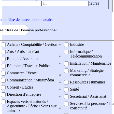
heures
er
le filtre de durée hebdomadaire
les filtres de
Domaine pro
fessionnel
ne professionel
Achats / Comptabilité / Gestion
Industrie
Arts / Artisanat d'art
Informatique /
Télécommunication
Banque / Assurance
Installation / Maintenance
Bâtiment / Travaux Publics
Marketing / Stratégie
Commerce / Vente
commerciale
Communication / Multimédia
Ressources Humaines
Conseil / Etudes
Santé
Direction d'entreprise
Secrétariat / Assistanat
Espaces verts et naturels /
Services à la personne / à l
Agriculture / Pêche / Soins aux
collectivité
animaux