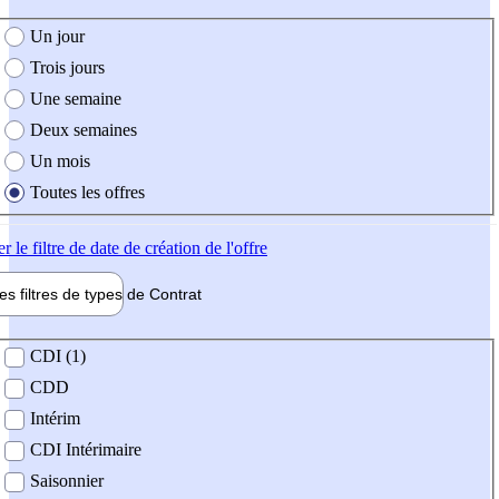
e création de l'offre
Un jour
Trois jours
Une semaine
Deux semaines
Un mois
Toutes les offres
er
le filtre de date de création de l'offre
les filtres de types de
Contrat
de contrat
CDI (1)
CDD
Intérim
CDI Intérimaire
Saisonnier