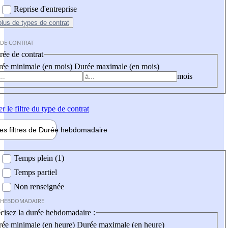
Reprise d'entreprise
plus
de types de contrat
 DE CONTRAT
ée de contrat
ée minimale (en mois)
Durée maximale (en mois)
mois
er
le filtre du type de contrat
les filtres de
Durée hebdo
madaire
 hebdomadaire
Temps plein (1)
Temps partiel
Non renseignée
 HEBDOMADAIRE
cisez la durée hebdomadaire :
ée minimale (en heure)
Durée maximale (en heure)