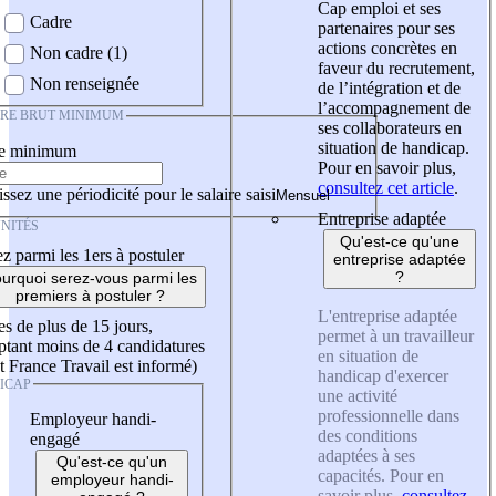
Cap emploi et ses
Cadre
partenaires pour ses
actions concrètes en
Non cadre (1)
faveur du recrutement,
Non renseignée
de l’intégration et de
l’accompagnement de
IRE BRUT MINIMUM
ses collaborateurs en
situation de handicap.
re minimum
Pour en savoir plus,
consultez cet article
.
ssez une périodicité pour le salaire saisi
Entreprise adaptée
NITÉS
Qu'est-ce qu'une
z parmi les 1ers à postuler
entreprise adaptée
?
urquoi serez-vous parmi les
premiers à postuler ?
L'entreprise adaptée
es de plus de 15 jours,
permet à un travailleur
tant moins de 4 candidatures
en situation de
t France Travail est informé)
handicap d'exercer
ICAP
une activité
professionnelle dans
Employeur handi-
des conditions
engagé
adaptées à ses
Qu'est-ce qu'un
capacités. Pour en
employeur handi-
savoir plus,
consultez