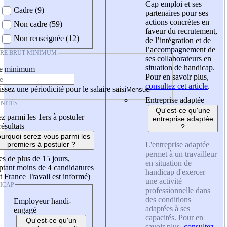
Cap emploi et ses
Cadre (9)
partenaires pour ses
actions concrètes en
Non cadre (59)
faveur du recrutement,
Non renseignée (12)
de l’intégration et de
l’accompagnement de
IRE BRUT MINIMUM
ses collaborateurs en
situation de handicap.
re minimum
Pour en savoir plus,
consultez cet article
.
ssez une périodicité pour le salaire saisi
Entreprise adaptée
NITÉS
Qu'est-ce qu'une
z parmi les 1ers à postuler
entreprise adaptée
résultats
?
urquoi serez-vous parmi les
L'entreprise adaptée
premiers à postuler ?
permet à un travailleur
es de plus de 15 jours,
en situation de
tant moins de 4 candidatures
handicap d'exercer
t France Travail est informé)
une activité
ICAP
professionnelle dans
des conditions
Employeur handi-
adaptées à ses
engagé
capacités. Pour en
Qu'est-ce qu'un
savoir plus,
consultez