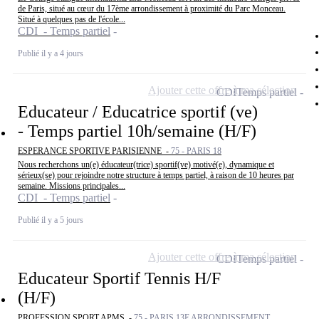
de Paris, situé au cœur du 17ème arrondissement à proximité du Parc Monceau.
Situé à quelques pas de l'école...
CDI - Temps partiel
Publié il y a 4 jours
Ajouter cette offre à ma sélection
CDI
Temps partiel
Educateur / Educatrice sportif (ve)
- Temps partiel 10h/semaine (H/F)
ESPERANCE SPORTIVE PARISIENNE -
75 - PARIS 18
Nous recherchons un(e) éducateur(trice) sportif(ve) motivé(e), dynamique et
sérieux(se) pour rejoindre notre structure à temps partiel, à raison de 10 heures par
semaine. Missions principales...
CDI - Temps partiel
Publié il y a 5 jours
Ajouter cette offre à ma sélection
CDI
Temps partiel
Educateur Sportif Tennis H/F
(H/F)
PROFESSION SPORT APMS -
75 - PARIS 13E ARRONDISSEMENT