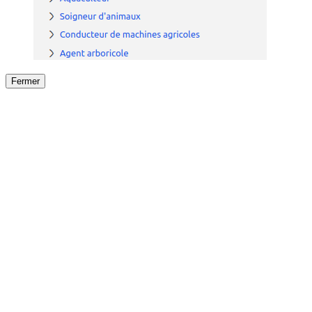
Fermer
Fermer
le détail de l'offre
/
Offre
sur
Offre précéden