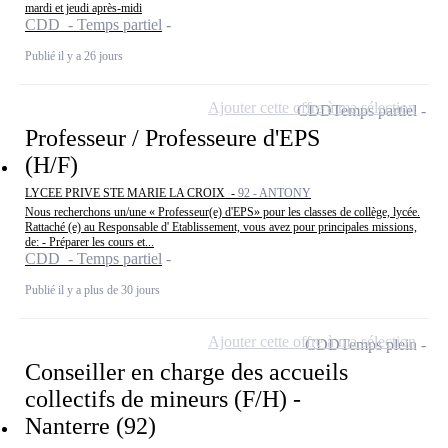
mardi et jeudi après-midi
CDD - Temps partiel
Publié il y a 26 jours
Ajouter cette offre à ma sélection
CDD
Temps partiel
Professeur / Professeure d'EPS
(H/F)
LYCEE PRIVE STE MARIE LA CROIX -
92 - ANTONY
Nous recherchons un/une « Professeur(e) d'EPS» pour les classes de collège, lycée.
Rattaché (e) au Responsable d' Etablissement, vous avez pour principales missions,
de: - Préparer les cours et...
CDD - Temps partiel
Publié il y a plus de 30 jours
Ajouter cette offre à ma sélection
CDD
Temps plein
Conseiller en charge des accueils
collectifs de mineurs (F/H) -
Nanterre (92)