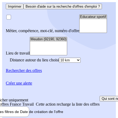
Imprimer
Besoin d'aide sur la recherche d'offres d'emploi ?
Métier, compétence, mot-clé, numéro d'offre
Lieu de travail
Distance autour du lieu choisi
Rechercher
des offres
Créer une alerte
Qui sont n
icher uniquement
 offres France Travail
Cette action recharge la liste des offres
les filtres de
Date de création
de l'offre