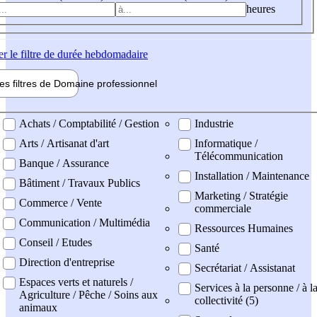
heures
er
le filtre de durée hebdomadaire
les filtres de
Domaine pro
fessionnel
ne professionel
Achats / Comptabilité / Gestion
Industrie
Arts / Artisanat d'art
Informatique /
Télécommunication
Banque / Assurance
Installation / Maintenance
Bâtiment / Travaux Publics
Marketing / Stratégie
Commerce / Vente
commerciale
Communication / Multimédia
Ressources Humaines
Conseil / Etudes
Santé
Direction d'entreprise
Secrétariat / Assistanat
Espaces verts et naturels /
Services à la personne / à l
Agriculture / Pêche / Soins aux
collectivité (5)
animaux