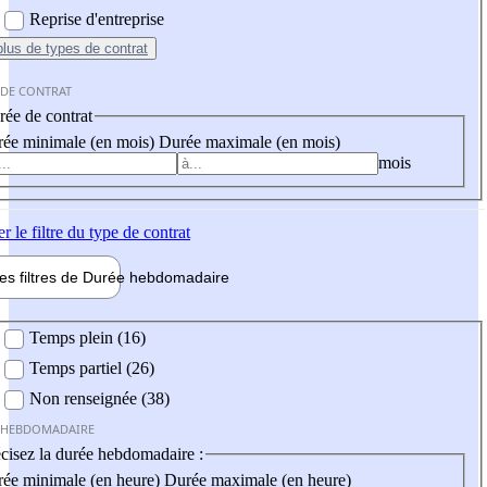
Reprise d'entreprise
plus
de types de contrat
 DE CONTRAT
ée de contrat
ée minimale (en mois)
Durée maximale (en mois)
mois
er
le filtre du type de contrat
les filtres de
Durée hebdo
madaire
 hebdomadaire
Temps plein (16)
Temps partiel (26)
Non renseignée (38)
 HEBDOMADAIRE
cisez la durée hebdomadaire :
ée minimale (en heure)
Durée maximale (en heure)