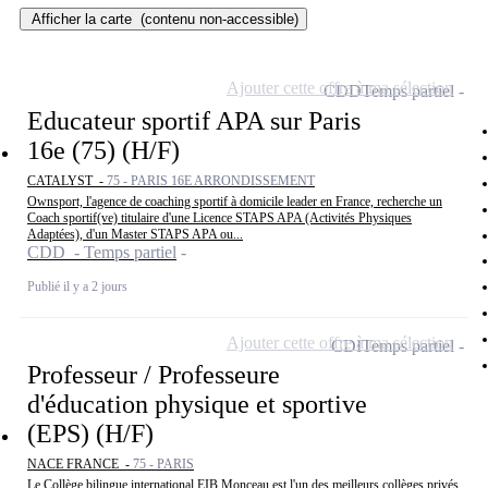
Afficher la carte
(contenu non-accessible)
Ajouter cette offre à ma sélection
CDD
Temps partiel
Educateur sportif APA sur Paris
16e (75) (H/F)
CATALYST -
75 - PARIS 16E ARRONDISSEMENT
Ownsport, l'agence de coaching sportif à domicile leader en France, recherche un
Coach sportif(ve) titulaire d'une Licence STAPS APA (Activités Physiques
Adaptées), d'un Master STAPS APA ou...
CDD - Temps partiel
Publié il y a 2 jours
Ajouter cette offre à ma sélection
CDI
Temps partiel
Professeur / Professeure
d'éducation physique et sportive
(EPS) (H/F)
NACE FRANCE -
75 - PARIS
Le Collège bilingue international EIB Monceau est l'un des meilleurs collèges privés