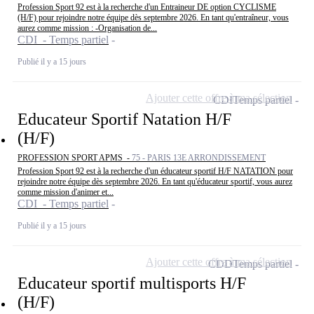
Profession Sport 92 est à la recherche d'un Entraineur DE option CYCLISME
(H/F) pour rejoindre notre équipe dès septembre 2026. En tant qu'entraîneur, vous
aurez comme mission : -Organisation de...
CDI - Temps partiel
Publié il y a 15 jours
Ajouter cette offre à ma sélection
CDI
Temps partiel
Educateur Sportif Natation H/F
(H/F)
PROFESSION SPORT APMS -
75 - PARIS 13E ARRONDISSEMENT
Profession Sport 92 est à la recherche d'un éducateur sportif H/F NATATION pour
rejoindre notre équipe dès septembre 2026. En tant qu'éducateur sportif, vous aurez
comme mission d'animer et...
CDI - Temps partiel
Publié il y a 15 jours
Ajouter cette offre à ma sélection
CDD
Temps partiel
Educateur sportif multisports H/F
(H/F)