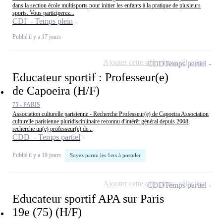
dans la section école multisports pour initier les enfants à la pratique de plusieurs
sports. Vous participerez...
CDI - Temps plein
Publié il y a 17 jours
Ajouter cette offre à ma sélection
CDD
Temps partiel
Educateur sportif : Professeur(e)
de Capoeira (H/F)
75 - PARIS
Association culturelle parisienne - Recherche Professeur(e) de Capoeira Association
culturelle parisienne pluridisciplinaire reconnu d'intérêt général depuis 2008,
recherche un(e) professeur(e) de...
CDD - Temps partiel
Publié il y a 19 jours
Soyez parmi les 1ers à postuler
Ajouter cette offre à ma sélection
CDD
Temps partiel
Educateur sportif APA sur Paris
19e (75) (H/F)