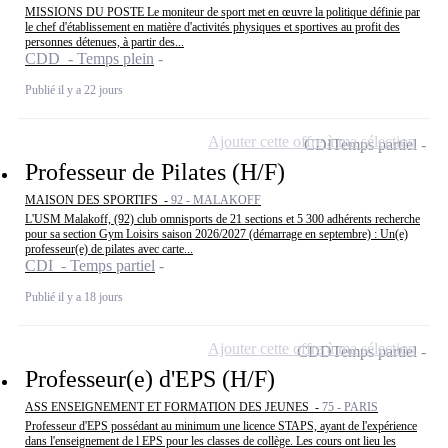
MISSIONS DU POSTE Le moniteur de sport met en œuvre la politique définie par
le chef d'établissement en matière d'activités physiques et sportives au profit des
personnes détenues, à partir des...
CDD - Temps plein
Publié il y a 22 jours
Ajouter cette offre à ma sélection
CDI
Temps partiel
Professeur de Pilates (H/F)
MAISON DES SPORTIFS -
92 - MALAKOFF
L'USM Malakoff, (92) club omnisports de 21 sections et 5 300 adhérents recherche
pour sa section Gym Loisirs saison 2026/2027 (démarrage en septembre) : Un(e)
professeur(e) de pilates avec carte...
CDI - Temps partiel
Publié il y a 18 jours
Ajouter cette offre à ma sélection
CDD
Temps partiel
Professeur(e) d'EPS (H/F)
ASS ENSEIGNEMENT ET FORMATION DES JEUNES -
75 - PARIS
Professeur d'EPS possédant au minimum une licence STAPS, ayant de l'expérience
dans l'enseignement de l EPS pour les classes de collège. Les cours ont lieu les