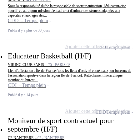
MAIRIE -
94 - VILLEJUIF
Sous la responsabilité du/de la responsable de secteur animation, l'éducateur-rice
sportif-ve aura pour mission d'encadrer et d'animer des séances adaptées aux
capacités et aux âges des...
CDD - Temps plein
Publié il y a plus de 30 jours
Ajouter cette offre à ma sélection
CDI
Temps plein
Educateur Basketball (H/F)
VIKING CLUB PARIS -
75 - PARIS 03
Lieu d'affectation : Île-de-France (tous les lieux d'activité et créneaux, ou bureaux de
l'association sportive dans la région Île-de-France). Rattachement hiérarchique :
membre du bureau...
CDI - Temps plein
Publié il y a 14 jours
Ajouter cette offre à ma sélection
CDD
Temps plein
Moniteur de sport contractuel pour
septembre (H/F)
CP NANTERRE -
92 - NANTERRE