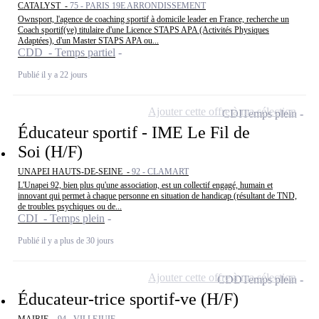
CATALYST -
75 - PARIS 19E ARRONDISSEMENT
Ownsport, l'agence de coaching sportif à domicile leader en France, recherche un
Coach sportif(ve) titulaire d'une Licence STAPS APA (Activités Physiques
Adaptées), d'un Master STAPS APA ou...
CDD - Temps partiel
Publié il y a 22 jours
Ajouter cette offre à ma sélection
CDI
Temps plein
Éducateur sportif - IME Le Fil de
Soi (H/F)
UNAPEI HAUTS-DE-SEINE -
92 - CLAMART
L'Unapei 92, bien plus qu'une association, est un collectif engagé, humain et
innovant qui permet à chaque personne en situation de handicap (résultant de TND,
de troubles psychiques ou de...
CDI - Temps plein
Publié il y a plus de 30 jours
Ajouter cette offre à ma sélection
CDD
Temps plein
Éducateur-trice sportif-ve (H/F)