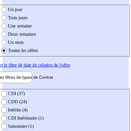
e création de l'offre
Un jour
Trois jours
Une semaine
Deux semaines
Un mois
Toutes les offres
er
le filtre de date de création de l'offre
les filtres de types de
Contrat
de contrat
CDI (37)
CDD (24)
Intérim (4)
CDI Intérimaire (1)
Saisonnier (1)