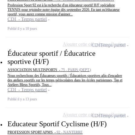
Profession Sport 92 est à la recherche d'un éducateur sportif H/F spécialiste
TENNIS pour rejoindre notre équipe dès septembre 2026. En tant qu'éducateur
sportif, vous aurez comme mission d'animer...
CDI - Temps partiel
Publié il y a 10 jours
Ajouter cette offre à ma sélection
CDI
Temps partiel
Éducateur sportif / Éducatrice
sportive (H/F)
ASSOCIATION MULTISPORTS -
75 - PARIS (DEPT.)
Nous recherchons des Éducateurs sportifs / Éducatrices sportives afin d'encadrer
des ateliers sportifs sur les temps périscolaires dans les écoles parisiennes, Tap et
Ateliers Bleus Sportifs, Tous...
CDI - Temps partiel
Publié il y a 13 jours
Ajouter cette offre à ma sélection
CDI
Temps partiel
Educateur Sportif Cyclisme (H/F)
PROFESSION SPORT APMS -
92 - NANTERRE