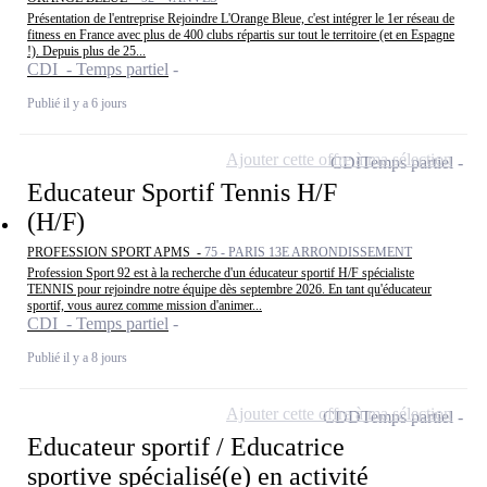
Présentation de l'entreprise Rejoindre L'Orange Bleue, c'est intégrer le 1er réseau de
fitness en France avec plus de 400 clubs répartis sur tout le territoire (et en Espagne
!). Depuis plus de 25...
CDI - Temps partiel
Publié il y a 6 jours
Ajouter cette offre à ma sélection
CDI
Temps partiel
Educateur Sportif Tennis H/F
(H/F)
PROFESSION SPORT APMS -
75 - PARIS 13E ARRONDISSEMENT
Profession Sport 92 est à la recherche d'un éducateur sportif H/F spécialiste
TENNIS pour rejoindre notre équipe dès septembre 2026. En tant qu'éducateur
sportif, vous aurez comme mission d'animer...
CDI - Temps partiel
Publié il y a 8 jours
Ajouter cette offre à ma sélection
CDD
Temps partiel
Educateur sportif / Educatrice
sportive spécialisé(e) en activité