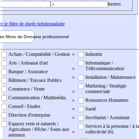
heures
er
le filtre de durée hebdomadaire
les filtres de
Domaine pro
fessionnel
ne professionel
Achats / Comptabilité / Gestion
Industrie
Arts / Artisanat d'art
Informatique /
Télécommunication
Banque / Assurance
Installation / Maintenance
Bâtiment / Travaux Publics
Marketing / Stratégie
Commerce / Vente
commerciale
Communication / Multimédia
Ressources Humaines
Conseil / Etudes
Santé
Direction d'entreprise
Secrétariat / Assistanat
Espaces verts et naturels /
Services à la personne / à l
Agriculture / Pêche / Soins aux
collectivité (6)
animaux