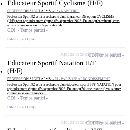
Educateur Sportif Cyclisme (H/F)
PROFESSION SPORT APMS -
92 - NANTERRE
Profession Sport 92 est à la recherche d'un Entraineur DE option CYCLISME
(H/F) pour rejoindre notre équipe dès septembre 2026. En tant qu'entraîneur, vous
aurez comme mission : -Organisation de...
CDI - Temps partiel
Publié il y a 13 jours
Ajouter cette offre à ma sélection
CDI
Temps partiel
Educateur Sportif Natation H/F
(H/F)
PROFESSION SPORT APMS -
75 - PARIS 13E ARRONDISSEMENT
Profession Sport 92 est à la recherche d'un éducateur sportif H/F NATATION pour
rejoindre notre équipe dès septembre 2026. En tant qu'éducateur sportif, vous aurez
comme mission d'animer et...
CDI - Temps partiel
Publié il y a 13 jours
Ajouter cette offre à ma sélection
CDD
Temps partiel