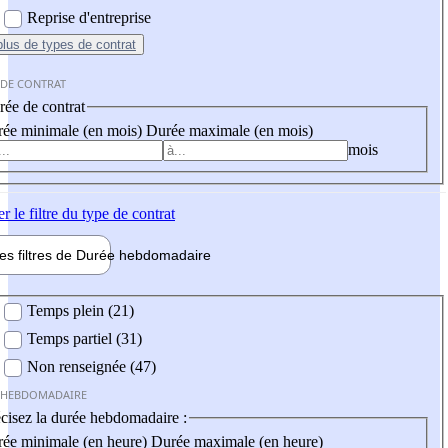
Reprise d'entreprise
plus
de types de contrat
 DE CONTRAT
ée de contrat
ée minimale (en mois)
Durée maximale (en mois)
mois
er
le filtre du type de contrat
les filtres de
Durée hebdo
madaire
 hebdomadaire
Temps plein (21)
Temps partiel (31)
Non renseignée (47)
 HEBDOMADAIRE
cisez la durée hebdomadaire :
ée minimale (en heure)
Durée maximale (en heure)