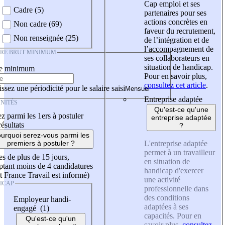
Cap emploi et ses
Cadre (5)
partenaires pour ses
actions concrètes en
Non cadre (69)
faveur du recrutement,
Non renseignée (25)
de l’intégration et de
l’accompagnement de
IRE BRUT MINIMUM
ses collaborateurs en
situation de handicap.
re minimum
Pour en savoir plus,
consultez cet article
.
ssez une périodicité pour le salaire saisi
Entreprise adaptée
NITÉS
Qu'est-ce qu'une
z parmi les 1ers à postuler
entreprise adaptée
résultats
?
urquoi serez-vous parmi les
L'entreprise adaptée
premiers à postuler ?
permet à un travailleur
es de plus de 15 jours,
en situation de
tant moins de 4 candidatures
handicap d'exercer
t France Travail est informé)
une activité
ICAP
professionnelle dans
des conditions
Employeur handi-
adaptées à ses
engagé (1)
capacités. Pour en
Qu'est-ce qu'un
savoir plus,
consultez