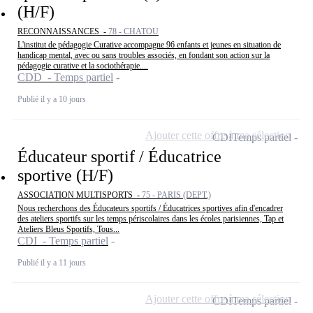
(H/F)
RECONNAISSANCES -
78 - CHATOU
L'institut de pédagogie Curative accompagne 96 enfants et jeunes en situation de
handicap mental, avec ou sans troubles associés, en fondant son action sur la
pédagogie curative et la sociothérapie....
CDD - Temps partiel
Publié il y a 10 jours
Ajouter cette offre à ma sélection
CDI
Temps partiel
Éducateur sportif / Éducatrice
sportive (H/F)
ASSOCIATION MULTISPORTS -
75 - PARIS (DEPT.)
Nous recherchons des Éducateurs sportifs / Éducatrices sportives afin d'encadrer
des ateliers sportifs sur les temps périscolaires dans les écoles parisiennes, Tap et
Ateliers Bleus Sportifs, Tous...
CDI - Temps partiel
Publié il y a 11 jours
Ajouter cette offre à ma sélection
CDI
Temps partiel