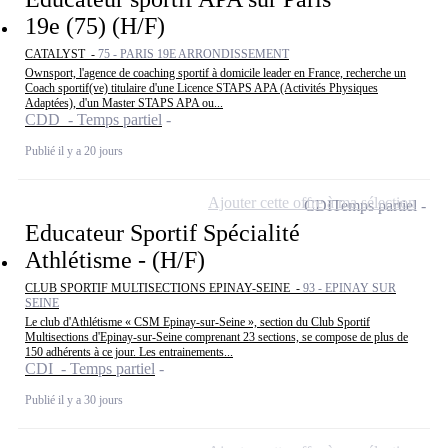
19e (75) (H/F)
CATALYST -
75 - PARIS 19E ARRONDISSEMENT
Ownsport, l'agence de coaching sportif à domicile leader en France, recherche un
Coach sportif(ve) titulaire d'une Licence STAPS APA (Activités Physiques
Adaptées), d'un Master STAPS APA ou...
CDD - Temps partiel
Publié il y a 20 jours
Ajouter cette offre à ma sélection
CDI
Temps partiel
Educateur Sportif Spécialité
Athlétisme - (H/F)
CLUB SPORTIF MULTISECTIONS EPINAY-SEINE -
93 - EPINAY SUR
SEINE
Le club d'Athlétisme « CSM Epinay-sur-Seine », section du Club Sportif
Multisections d'Epinay-sur-Seine comprenant 23 sections, se compose de plus de
150 adhérents à ce jour. Les entrainements...
CDI - Temps partiel
Publié il y a 30 jours