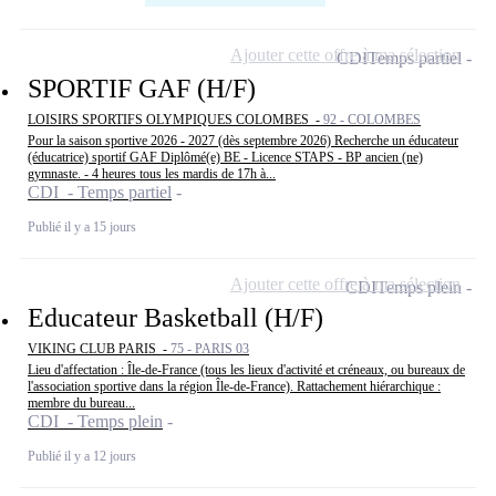
Ajouter cette offre à ma sélection
CDI
Temps partiel
SPORTIF GAF (H/F)
LOISIRS SPORTIFS OLYMPIQUES COLOMBES -
92 - COLOMBES
Pour la saison sportive 2026 - 2027 (dès septembre 2026) Recherche un éducateur
(éducatrice) sportif GAF Diplômé(e) BE - Licence STAPS - BP ancien (ne)
gymnaste. - 4 heures tous les mardis de 17h à...
CDI - Temps partiel
Publié il y a 15 jours
Ajouter cette offre à ma sélection
CDI
Temps plein
Educateur Basketball (H/F)
VIKING CLUB PARIS -
75 - PARIS 03
Lieu d'affectation : Île-de-France (tous les lieux d'activité et créneaux, ou bureaux de
l'association sportive dans la région Île-de-France). Rattachement hiérarchique :
membre du bureau...
CDI - Temps plein
Publié il y a 12 jours