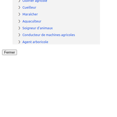
Fermer
Fermer
le détail de l'offre
/
Offre
sur
Offre précéden