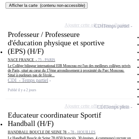
Afficher la carte
(contenu non-accessible)
Ajouter cette offre à ma sélection
CDI
Temps partiel
Professeur / Professeure
d'éducation physique et sportive
(EPS) (H/F)
NACE FRANCE -
75 - PARIS
Le Collège bilingue international EIB Monceau est l'un des meilleurs collèges privés
de Paris, situé au cœur du 17ème arrondissement à proximité du Parc Monceau.
Situé à quelques pas de l'école...
CDI - Temps partiel
Publié il y a 2 jours
Ajouter cette offre à ma sélection
CDI
Temps plein
Educateur coordinateur Sportif
Handball (H/F)
HANDBALL BOUCLE DE SEINE 78 -
78 - HOUILLES
Le Handball Boucle de Seine 78 (650 licenciés, 30 équipes, 4 communes) recrute un