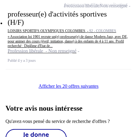
Ajouter cette offre à ma sélection
Profession libérale
Non renseigné
professeur(e) d'activités sportives
(H/F)
LOISIRS SPORTIFS OLYMPIQUES COLOMBES -
92 - COLOMBES
« Association loi 1901 recrute un(e) professeur(e) de danse Modern-Jazz, avec DE,
pour animer des cours (éveil, initiation, danse) à des enfants de 4 à 11 ans. Profil
recherché : Diplôme d'Etat de...
Profession libérale - Non renseigné
Publié il y a 3 jours
Afficher les 20 offres suivantes
Votre avis nous intéresse
Qu'avez-vous pensé du service de recherche d'offres ?