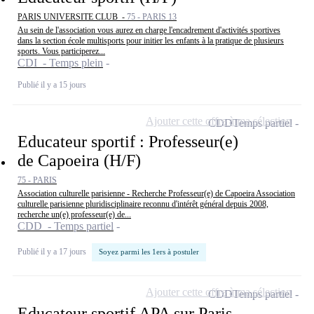
PARIS UNIVERSITE CLUB -
75 - PARIS 13
Au sein de l'association vous aurez en charge l'encadrement d'activités sportives
dans la section école multisports pour initier les enfants à la pratique de plusieurs
sports. Vous participerez...
CDI - Temps plein
Publié il y a 15 jours
Ajouter cette offre à ma sélection
CDD
Temps partiel
Educateur sportif : Professeur(e)
de Capoeira (H/F)
75 - PARIS
Association culturelle parisienne - Recherche Professeur(e) de Capoeira Association
culturelle parisienne pluridisciplinaire reconnu d'intérêt général depuis 2008,
recherche un(e) professeur(e) de...
CDD - Temps partiel
Publié il y a 17 jours
Soyez parmi les 1ers à postuler
Ajouter cette offre à ma sélection
CDD
Temps partiel
Educateur sportif APA sur Paris