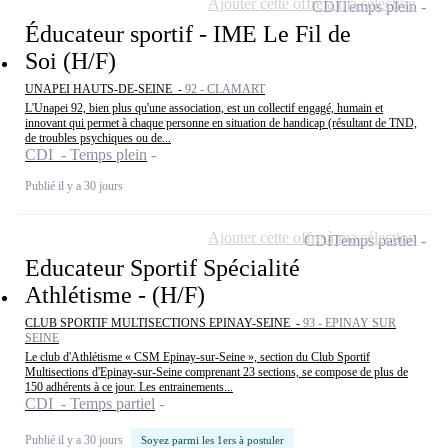
Ajouter cette offre à ma sélection
CDI
Temps plein
Éducateur sportif - IME Le Fil de
Soi (H/F)
UNAPEI HAUTS-DE-SEINE -
92 - CLAMART
L'Unapei 92, bien plus qu'une association, est un collectif engagé, humain et
innovant qui permet à chaque personne en situation de handicap (résultant de TND,
de troubles psychiques ou de...
CDI - Temps plein
Publié il y a 30 jours
Ajouter cette offre à ma sélection
CDI
Temps partiel
Educateur Sportif Spécialité
Athlétisme - (H/F)
CLUB SPORTIF MULTISECTIONS EPINAY-SEINE -
93 - EPINAY SUR
SEINE
Le club d'Athlétisme « CSM Epinay-sur-Seine », section du Club Sportif
Multisections d'Epinay-sur-Seine comprenant 23 sections, se compose de plus de
150 adhérents à ce jour. Les entrainements...
CDI - Temps partiel
Publié il y a 30 jours
Soyez parmi les 1ers à postuler