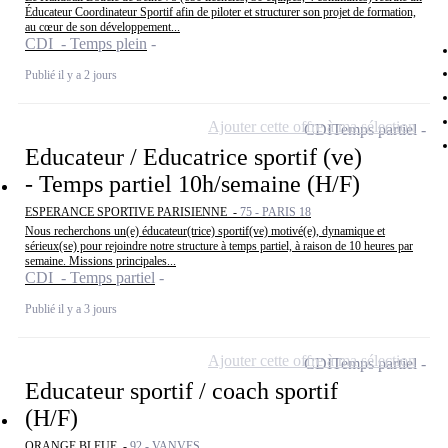
Éducateur Coordinateur Sportif afin de piloter et structurer son projet de formation,
au cœur de son développement...
CDI - Temps plein
Publié il y a 2 jours
Ajouter cette offre à ma sélection
CDI
Temps partiel
Educateur / Educatrice sportif (ve)
- Temps partiel 10h/semaine (H/F)
ESPERANCE SPORTIVE PARISIENNE -
75 - PARIS 18
Nous recherchons un(e) éducateur(trice) sportif(ve) motivé(e), dynamique et
sérieux(se) pour rejoindre notre structure à temps partiel, à raison de 10 heures par
semaine. Missions principales...
CDI - Temps partiel
Publié il y a 3 jours
Ajouter cette offre à ma sélection
CDI
Temps partiel
Educateur sportif / coach sportif
(H/F)
ORANGE BLEUE -
92 - VANVES