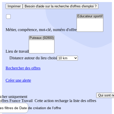
Imprimer
Besoin d'aide sur la recherche d'offres d'emploi ?
Métier, compétence, mot-clé, numéro d'offre
Lieu de travail
Distance autour du lieu choisi
Rechercher
des offres
Créer une alerte
Qui sont n
icher uniquement
 offres France Travail
Cette action recharge la liste des offres
les filtres de
Date de création
de l'offre