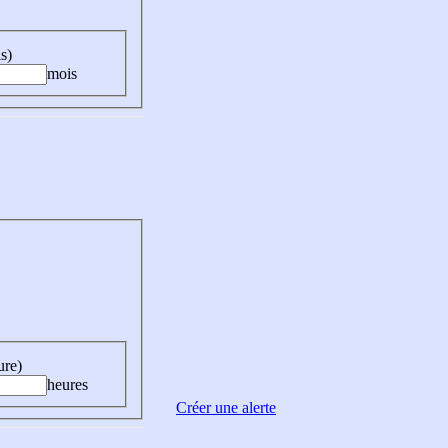
s)
mois
ure)
heures
Créer une alerte