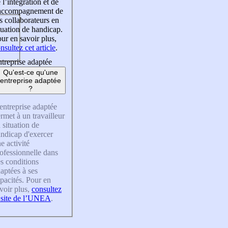
 l’intégration et de
’accompagnement de
s collaborateurs en
tuation de handicap.
ur en savoir plus,
nsultez cet article
.
treprise adaptée
Qu'est-ce qu'une
entreprise adaptée
?
entreprise adaptée
rmet à un travailleur
 situation de
ndicap d'exercer
e activité
ofessionnelle dans
s conditions
aptées à ses
pacités. Pour en
voir plus,
consultez
 site de l’UNEA
.