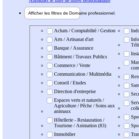
Appliquer
le filtre de durée hebdomadaire
Afficher les filtres de
Domaine pro
fessionnel
Domaine professionel
Achats / Comptabilité / Gestion
Indu
Arts / Artisanat d'art
Info
Tél
Banque / Assurance
Inst
Bâtiment / Travaux Publics
Mark
Commerce / Vente
com
Communication / Multimédia
Res
Conseil / Etudes
San
Direction d'entreprise
Secr
Espaces verts et naturels /
Serv
Agriculture / Pêche / Soins aux
coll
animaux
Spe
Hôtellerie - Restauration /
Tourisme / Animation (83)
Spor
Immobilier
Tran