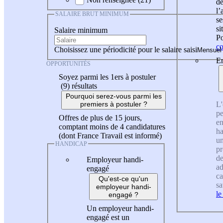
de
l
SALAIRE BRUT MINIMUM
se
si
Salaire minimum
Po
co
Choisissez une périodicité pour le salaire saisi
En
OPPORTUNITÉS
Soyez parmi les 1ers à postuler
(9)
résultats
Pourquoi serez-vous parmi les
L'
premiers à postuler ?
pe
Offres de plus de 15 jours,
en
comptant moins de 4 candidatures
ha
(dont France Travail est informé)
un
HANDICAP
pr
de
Employeur handi-
ad
engagé
ca
Qu'est-ce qu'un
sa
employeur handi-
le
engagé ?
Un employeur handi-
engagé est un