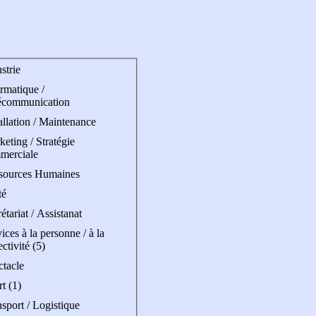
strie
rmatique /
écommunication
allation / Maintenance
eting / Stratégie
merciale
sources Humaines
té
étariat / Assistanat
ices à la personne / à la
ectivité (5)
ctacle
t (1)
sport / Logistique