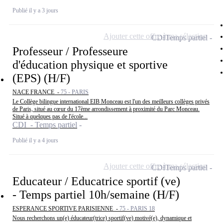
Publié il y a 3 jours
Ajouter cette offre à ma sélection
CDI
Temps partiel
Professeur / Professeure
d'éducation physique et sportive
(EPS) (H/F)
NACE FRANCE -
75 - PARIS
Le Collège bilingue international EIB Monceau est l'un des meilleurs collèges privés
de Paris, situé au cœur du 17ème arrondissement à proximité du Parc Monceau.
Situé à quelques pas de l'école...
CDI - Temps partiel
Publié il y a 4 jours
Ajouter cette offre à ma sélection
CDI
Temps partiel
Educateur / Educatrice sportif (ve)
- Temps partiel 10h/semaine (H/F)
ESPERANCE SPORTIVE PARISIENNE -
75 - PARIS 18
Nous recherchons un(e) éducateur(trice) sportif(ve) motivé(e), dynamique et