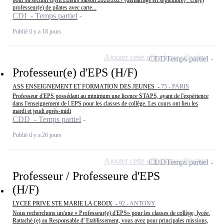
pour sa section Gym Loisirs saison 2026/2027 (démarrage en septembre) : Un(e)
professeur(e) de pilates avec carte...
CDI - Temps partiel
Publié il y a 18 jours
Ajouter cette offre à ma sélection
CDD
Temps partiel
Professeur(e) d'EPS (H/F)
ASS ENSEIGNEMENT ET FORMATION DES JEUNES -
75 - PARIS
Professeur d'EPS possédant au minimum une licence STAPS, ayant de l'expérience
dans l'enseignement de l EPS pour les classes de collège. Les cours ont lieu les
mardi et jeudi après-midi
CDD - Temps partiel
Publié il y a 26 jours
Ajouter cette offre à ma sélection
CDD
Temps partiel
Professeur / Professeure d'EPS
(H/F)
LYCEE PRIVE STE MARIE LA CROIX -
92 - ANTONY
Nous recherchons un/une « Professeur(e) d'EPS» pour les classes de collège, lycée.
Rattaché (e) au Responsable d' Etablissement, vous avez pour principales missions,