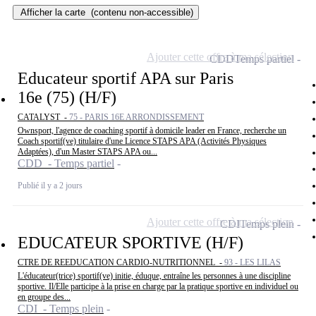
Afficher la carte
(contenu non-accessible)
Ajouter cette offre à ma sélection
CDD
Temps partiel
Educateur sportif APA sur Paris
16e (75) (H/F)
CATALYST -
75 - PARIS 16E ARRONDISSEMENT
Ownsport, l'agence de coaching sportif à domicile leader en France, recherche un
Coach sportif(ve) titulaire d'une Licence STAPS APA (Activités Physiques
Adaptées), d'un Master STAPS APA ou...
CDD - Temps partiel
Publié il y a 2 jours
Ajouter cette offre à ma sélection
CDI
Temps plein
EDUCATEUR SPORTIVE (H/F)
CTRE DE REEDUCATION CARDIO-NUTRITIONNEL -
93 - LES LILAS
L'éducateur(trice) sportif(ve) initie, éduque, entraîne les personnes à une discipline
sportive. Il/Elle participe à la prise en charge par la pratique sportive en individuel ou
en groupe des...
CDI - Temps plein