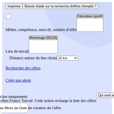
Imprimer
Besoin d'aide sur la recherche d'offres d'emploi ?
Métier, compétence, mot-clé, numéro d'offre
Lieu de travail
Distance autour du lieu choisi
Rechercher
des offres
Créer une alerte
Qui sont n
icher uniquement
 offres France Travail
Cette action recharge la liste des offres
les filtres de
Date de création
de l'offre