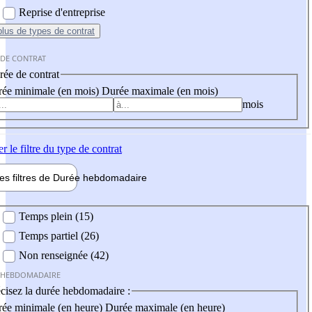
Reprise d'entreprise
plus
de types de contrat
 DE CONTRAT
ée de contrat
ée minimale (en mois)
Durée maximale (en mois)
mois
er
le filtre du type de contrat
les filtres de
Durée hebdo
madaire
 hebdomadaire
Temps plein (15)
Temps partiel (26)
Non renseignée (42)
 HEBDOMADAIRE
cisez la durée hebdomadaire :
ée minimale (en heure)
Durée maximale (en heure)