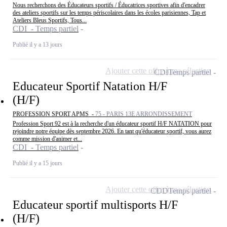
Nous recherchons des Éducateurs sportifs / Éducatrices sportives afin d'encadrer
des ateliers sportifs sur les temps périscolaires dans les écoles parisiennes, Tap et
Ateliers Bleus Sportifs, Tous...
CDI - Temps partiel
Publié il y a 13 jours
Ajouter cette offre à ma sélection
CDI
Temps partiel
Educateur Sportif Natation H/F
(H/F)
PROFESSION SPORT APMS -
75 - PARIS 13E ARRONDISSEMENT
Profession Sport 92 est à la recherche d'un éducateur sportif H/F NATATION pour
rejoindre notre équipe dès septembre 2026. En tant qu'éducateur sportif, vous aurez
comme mission d'animer et...
CDI - Temps partiel
Publié il y a 15 jours
Ajouter cette offre à ma sélection
CDD
Temps partiel
Educateur sportif multisports H/F
(H/F)