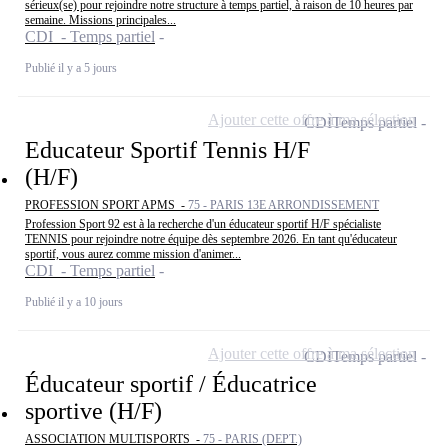
sérieux(se) pour rejoindre notre structure à temps partiel, à raison de 10 heures par
semaine. Missions principales...
CDI - Temps partiel
Publié il y a 5 jours
Ajouter cette offre à ma sélection
CDI
Temps partiel
Educateur Sportif Tennis H/F
(H/F)
PROFESSION SPORT APMS -
75 - PARIS 13E ARRONDISSEMENT
Profession Sport 92 est à la recherche d'un éducateur sportif H/F spécialiste
TENNIS pour rejoindre notre équipe dès septembre 2026. En tant qu'éducateur
sportif, vous aurez comme mission d'animer...
CDI - Temps partiel
Publié il y a 10 jours
Ajouter cette offre à ma sélection
CDI
Temps partiel
Éducateur sportif / Éducatrice
sportive (H/F)
ASSOCIATION MULTISPORTS -
75 - PARIS (DEPT.)