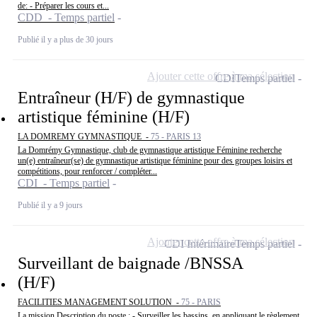
de: - Préparer les cours et...
CDD - Temps partiel
Publié il y a plus de 30 jours
Ajouter cette offre à ma sélection
CDI
Temps partiel
Entraîneur (H/F) de gymnastique
artistique féminine (H/F)
LA DOMREMY GYMNASTIQUE -
75 - PARIS 13
La Domrémy Gymnastique, club de gymnastique artistique Féminine recherche
un(e) entraîneur(se) de gymnastique artistique féminine pour des groupes loisirs et
compétitions, pour renforcer / compléter...
CDI - Temps partiel
Publié il y a 9 jours
Ajouter cette offre à ma sélection
CDI Intérimaire
Temps partiel
Surveillant de baignade /BNSSA
(H/F)
FACILITIES MANAGEMENT SOLUTION -
75 - PARIS
La mission Description du poste : - Surveiller les bassins, en appliquant le règlement