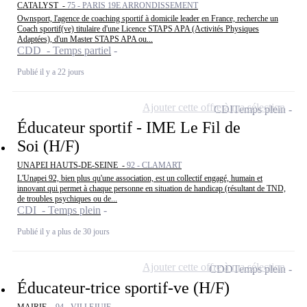
CATALYST -
75 - PARIS 19E ARRONDISSEMENT
Ownsport, l'agence de coaching sportif à domicile leader en France, recherche un
Coach sportif(ve) titulaire d'une Licence STAPS APA (Activités Physiques
Adaptées), d'un Master STAPS APA ou...
CDD - Temps partiel
Publié il y a 22 jours
Ajouter cette offre à ma sélection
CDI
Temps plein
Éducateur sportif - IME Le Fil de
Soi (H/F)
UNAPEI HAUTS-DE-SEINE -
92 - CLAMART
L'Unapei 92, bien plus qu'une association, est un collectif engagé, humain et
innovant qui permet à chaque personne en situation de handicap (résultant de TND,
de troubles psychiques ou de...
CDI - Temps plein
Publié il y a plus de 30 jours
Ajouter cette offre à ma sélection
CDD
Temps plein
Éducateur-trice sportif-ve (H/F)