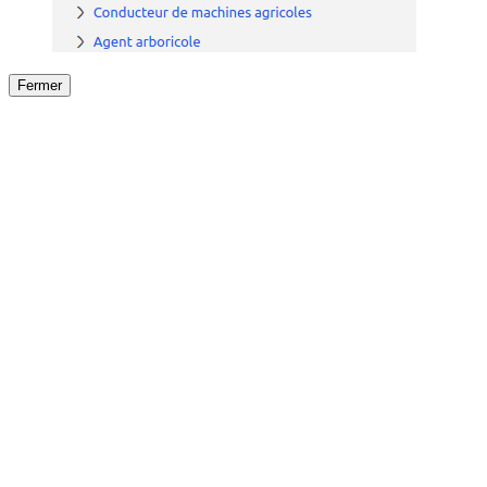
Fermer
Fermer
le détail de l'offre
/
Offre
sur
Offre précéden