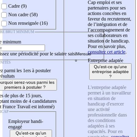
Cap emploi et ses
Cadre (9)
partenaires pour ses
actions concrètes en
Non cadre (58)
faveur du recrutement,
Non renseignée (16)
de l’intégration et de
l’accompagnement de
IRE BRUT MINIMUM
ses collaborateurs en
situation de handicap.
re minimum
Pour en savoir plus,
consultez cet article
.
ssez une périodicité pour le salaire saisi
Entreprise adaptée
NITÉS
Qu'est-ce qu'une
z parmi les 1ers à postuler
entreprise adaptée
résultats
?
urquoi serez-vous parmi les
L'entreprise adaptée
premiers à postuler ?
permet à un travailleur
es de plus de 15 jours,
en situation de
tant moins de 4 candidatures
handicap d'exercer
t France Travail est informé)
une activité
ICAP
professionnelle dans
des conditions
Employeur handi-
adaptées à ses
engagé
capacités. Pour en
Qu'est-ce qu'un
savoir plus,
consultez