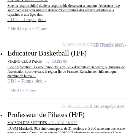
MAIRIE -
94 - VILLEJUIF
Sous la responsabilité du/de la responsable de secteur animation, l'éducateur-rice
sportif-ve aura pour mission d'encadrer et d'animer des séances adaptées aux
capacités et aux âges des...
CDD - Temps plein
Publié il y a plus de 30 jours
Ajouter cette offre à ma sélection
CDI
Temps plein
Educateur Basketball (H/F)
VIKING CLUB PARIS -
75 - PARIS 03
Lieu d'affectation : Île-de-France (tous les lieux d'activité et créneaux, ou bureaux de
l'association sportive dans la région Île-de-France). Rattachement hiérarchique :
membre du bureau...
CDI - Temps plein
Publié il y a 14 jours
Ajouter cette offre à ma sélection
CDI
Temps partiel
Professeur de Pilates (H/F)
MAISON DES SPORTIFS -
92 - MALAKOFF
L'USM Malakoff, (92) club omnisports de 21 sections et 5 300 adhérents recherche