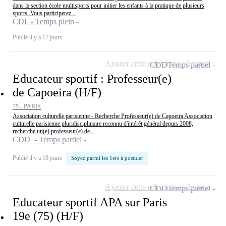
dans la section école multisports pour initier les enfants à la pratique de plusieurs
sports. Vous participerez...
CDI - Temps plein
Publié il y a 17 jours
Ajouter cette offre à ma sélection
CDD
Temps partiel
Educateur sportif : Professeur(e)
de Capoeira (H/F)
75 - PARIS
Association culturelle parisienne - Recherche Professeur(e) de Capoeira Association
culturelle parisienne pluridisciplinaire reconnu d'intérêt général depuis 2008,
recherche un(e) professeur(e) de...
CDD - Temps partiel
Publié il y a 19 jours
Soyez parmi les 1ers à postuler
Ajouter cette offre à ma sélection
CDD
Temps partiel
Educateur sportif APA sur Paris
19e (75) (H/F)