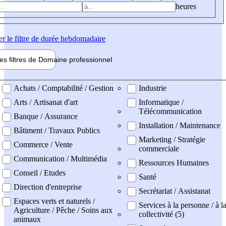
heures
er
le filtre de durée hebdomadaire
les filtres de
Domaine pro
fessionnel
ne professionel
Achats / Comptabilité / Gestion
Industrie
Arts / Artisanat d'art
Informatique /
Télécommunication
Banque / Assurance
Installation / Maintenance
Bâtiment / Travaux Publics
Marketing / Stratégie
Commerce / Vente
commerciale
Communication / Multimédia
Ressources Humaines
Conseil / Etudes
Santé
Direction d'entreprise
Secrétariat / Assistanat
Espaces verts et naturels /
Services à la personne / à l
Agriculture / Pêche / Soins aux
collectivité (5)
animaux