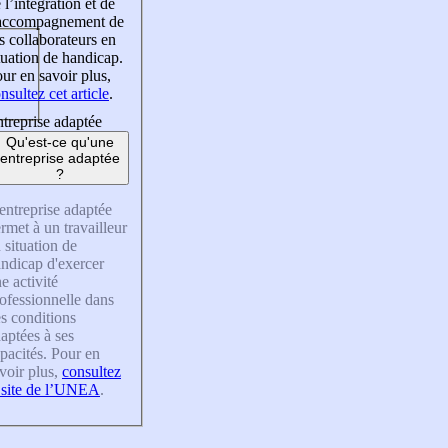
 l’intégration et de
’accompagnement de
s collaborateurs en
tuation de handicap.
ur en savoir plus,
nsultez cet article
.
treprise adaptée
Qu'est-ce qu'une
entreprise adaptée
?
entreprise adaptée
rmet à un travailleur
 situation de
ndicap d'exercer
e activité
ofessionnelle dans
s conditions
aptées à ses
pacités. Pour en
voir plus,
consultez
 site de l’UNEA
.