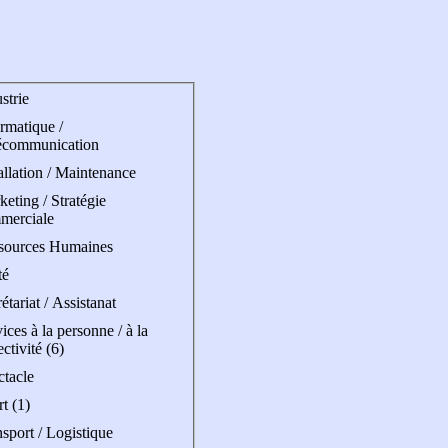
strie
rmatique /
écommunication
allation / Maintenance
eting / Stratégie
merciale
sources Humaines
té
étariat / Assistanat
ices à la personne / à la
ectivité (6)
ctacle
t (1)
sport / Logistique