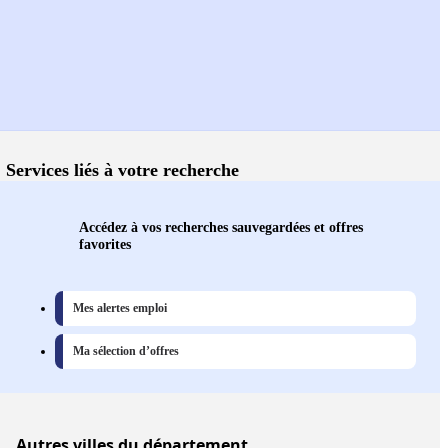
Services liés à votre recherche
Accédez à vos recherches sauvegardées et offres
favorites
Mes alertes emploi
Ma sélection d’offres
Autres
villes
du département