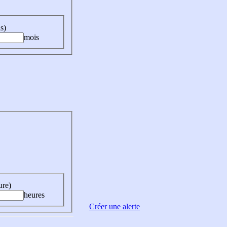
s)
mois
ure)
heures
Créer une alerte