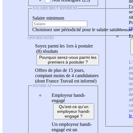
de
l
SALAIRE BRUT MINIMUM
se
si
Salaire minimum
Po
co
Choisissez une périodicité pour le salaire saisi
En
OPPORTUNITÉS
Soyez parmi les 1ers à postuler
(8)
résultats
Pourquoi serez-vous parmi les
L'
premiers à postuler ?
pe
Offres de plus de 15 jours,
en
comptant moins de 4 candidatures
ha
(dont France Travail est informé)
un
HANDICAP
pr
de
Employeur handi-
ad
engagé
ca
Qu'est-ce qu'un
sa
employeur handi-
le
engagé ?
Un employeur handi-
engagé est un