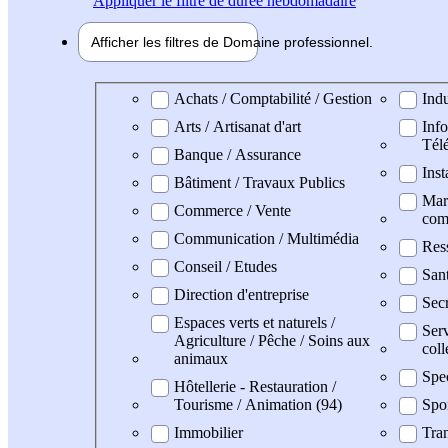
Appliquer
le filtre de durée hebdomadaire
Afficher les filtres de
Domaine pro
fessionnel
Domaine professionel
Achats / Comptabilité / Gestion
Indu
Arts / Artisanat d'art
Info
Tél
Banque / Assurance
Inst
Bâtiment / Travaux Publics
Mark
Commerce / Vente
com
Communication / Multimédia
Res
Conseil / Etudes
San
Direction d'entreprise
Secr
Espaces verts et naturels /
Serv
Agriculture / Pêche / Soins aux
coll
animaux
Spe
Hôtellerie - Restauration /
Tourisme / Animation (94)
Spor
Immobilier
Tran