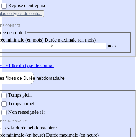
Reprise d'entreprise
plus
de types de contrat
 DE CONTRAT
ée de contrat
ée minimale (en mois)
Durée maximale (en mois)
mois
er
le filtre du type de contrat
les filtres de
Durée hebdo
madaire
 hebdomadaire
Temps plein
Temps partiel
Non renseignée (1)
 HEBDOMADAIRE
cisez la durée hebdomadaire :
ée minimale (en heure)
Durée maximale (en heure)