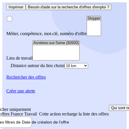
Imprimer
Besoin d'aide sur la recherche d'offres d'emploi ?
Métier, compétence, mot-clé, numéro d'offre
Lieu de travail
Distance autour du lieu choisi
Rechercher
des offres
Créer une alerte
Qui sont n
icher uniquement
 offres France Travail
Cette action recharge la liste des offres
les filtres de
Date de création
de l'offre