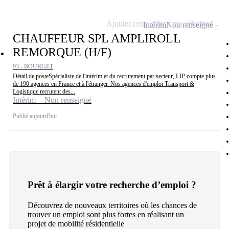
Ajouter cette offre à ma sélection
Intérim
Non renseigné
CHAUFFEUR SPL AMPLIROLL
REMORQUE (H/F)
93 - BOURGET
Détail de posteSpécialiste de l'intérim et du recrutement par secteur, LIP compte plus
de 190 agences en France et à l'étranger. Nos agences d'emploi Transport &
Logistique recrutent des...
Intérim - Non renseigné
Publié aujourd'hui
Prêt à élargir votre recherche d’emploi ?
Découvrez de nouveaux territoires où les chances de
trouver un emploi sont plus fortes en réalisant un
projet de mobilité résidentielle