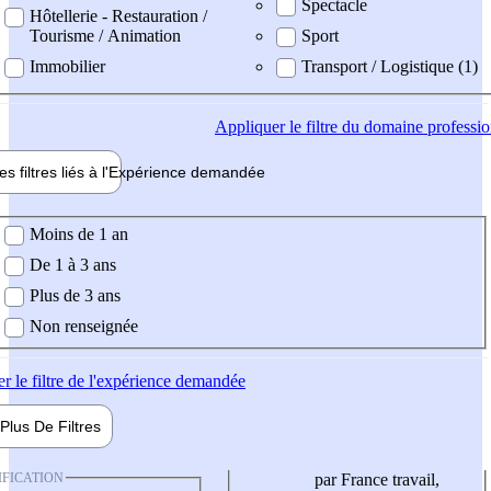
Spectacle
Hôtellerie - Restauration /
Tourisme / Animation
Sport
Immobilier
Transport / Logistique (1)
Appliquer
le filtre du domaine professi
es filtres liés à l'
Expérience
demandée
ience demandée
Moins de 1 an
De 1 à 3 ans
Plus de 3 ans
Non renseignée
er
le filtre de l'expérience demandée
Plus De
Filtres
IFICATION
par France travail,