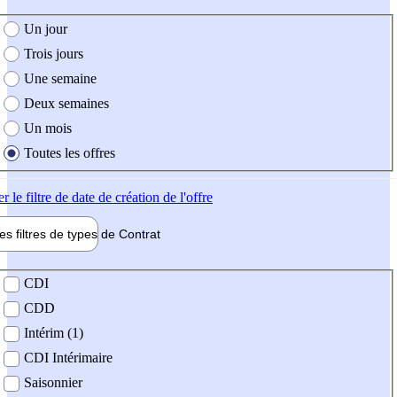
e création de l'offre
Un jour
Trois jours
Une semaine
Deux semaines
Un mois
Toutes les offres
er
le filtre de date de création de l'offre
les filtres de types de
Contrat
de contrat
CDI
CDD
Intérim (1)
CDI Intérimaire
Saisonnier