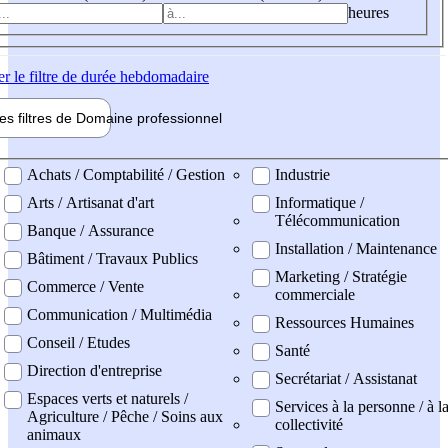
heures
er
le filtre de durée hebdomadaire
les filtres de
Domaine pro
fessionnel
ne professionel
Achats / Comptabilité / Gestion
Industrie
Arts / Artisanat d'art
Informatique /
Télécommunication
Banque / Assurance
Installation / Maintenance
Bâtiment / Travaux Publics
Marketing / Stratégie
Commerce / Vente
commerciale
Communication / Multimédia
Ressources Humaines
Conseil / Etudes
Santé
Direction d'entreprise
Secrétariat / Assistanat
Espaces verts et naturels /
Services à la personne / à l
Agriculture / Pêche / Soins aux
collectivité
animaux