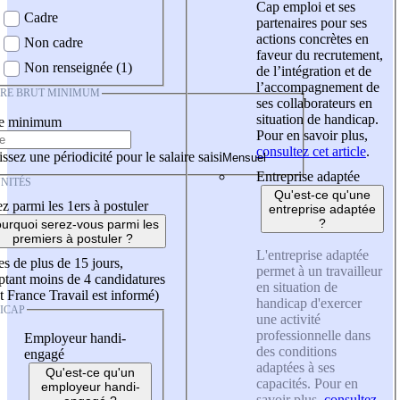
Cap emploi et ses
Cadre
partenaires pour ses
actions concrètes en
Non cadre
faveur du recrutement,
Non renseignée (1)
de l’intégration et de
l’accompagnement de
IRE BRUT MINIMUM
ses collaborateurs en
situation de handicap.
re minimum
Pour en savoir plus,
consultez cet article
.
ssez une périodicité pour le salaire saisi
Entreprise adaptée
NITÉS
Qu'est-ce qu'une
z parmi les 1ers à postuler
entreprise adaptée
?
urquoi serez-vous parmi les
premiers à postuler ?
L'entreprise adaptée
es de plus de 15 jours,
permet à un travailleur
tant moins de 4 candidatures
en situation de
t France Travail est informé)
handicap d'exercer
ICAP
une activité
professionnelle dans
Employeur handi-
des conditions
engagé
adaptées à ses
Qu'est-ce qu'un
capacités. Pour en
employeur handi-
savoir plus,
consultez