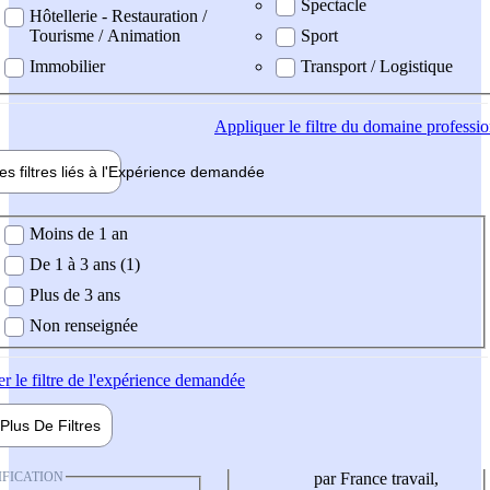
Spectacle
Hôtellerie - Restauration /
Tourisme / Animation
Sport
Immobilier
Transport / Logistique
Appliquer
le filtre du domaine professi
es filtres liés à l'
Expérience
demandée
ience demandée
Moins de 1 an
De 1 à 3 ans (1)
Plus de 3 ans
Non renseignée
er
le filtre de l'expérience demandée
Plus De
Filtres
IFICATION
par France travail,