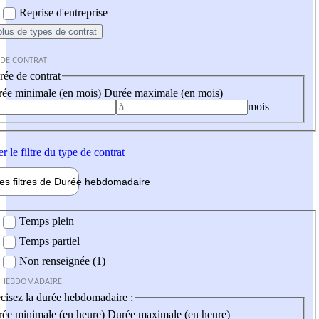
Reprise d'entreprise
plus
de types de contrat
 DE CONTRAT
ée de contrat
ée minimale (en mois)
Durée maximale (en mois)
mois
er
le filtre du type de contrat
les filtres de
Durée hebdo
madaire
 hebdomadaire
Temps plein
Temps partiel
Non renseignée (1)
 HEBDOMADAIRE
cisez la durée hebdomadaire :
ée minimale (en heure)
Durée maximale (en heure)