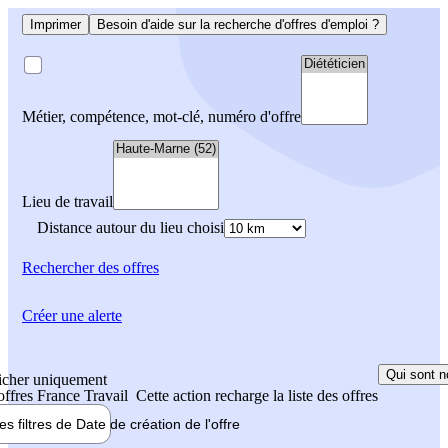
Imprimer
Besoin d'aide sur la recherche d'offres d'emploi ?
Métier, compétence, mot-clé, numéro d'offre
Lieu de travail
Distance autour du lieu choisi
Rechercher
des offres
Créer une alerte
Qui sont n
icher uniquement
 offres France Travail
Cette action recharge la liste des offres
les filtres de
Date de création
de l'offre