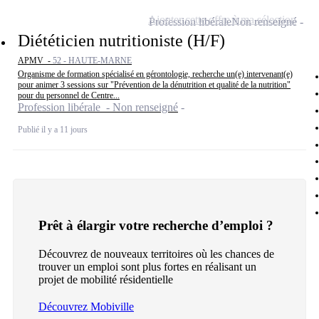
Ajouter cette offre à ma sélection
Profession libérale
Non renseigné
Diététicien nutritioniste (H/F)
APMV -
52 - HAUTE-MARNE
Organisme de formation spécialisé en gérontologie, recherche un(e) intervenant(e)
pour animer 3 sessions sur "Prévention de la dénutrition et qualité de la nutrition"
pour du personnel de Centre...
Profession libérale - Non renseigné
Publié il y a 11 jours
Prêt à élargir votre recherche d’emploi ?
Découvrez de nouveaux territoires où les chances de
trouver un emploi sont plus fortes en réalisant un
projet de mobilité résidentielle
Découvrez Mobiville