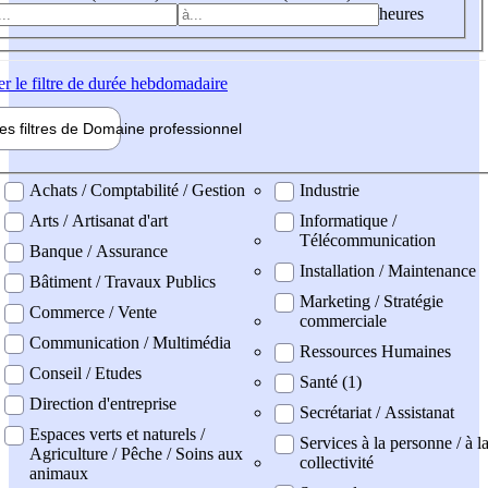
heures
er
le filtre de durée hebdomadaire
les filtres de
Domaine pro
fessionnel
ne professionel
Achats / Comptabilité / Gestion
Industrie
Arts / Artisanat d'art
Informatique /
Télécommunication
Banque / Assurance
Installation / Maintenance
Bâtiment / Travaux Publics
Marketing / Stratégie
Commerce / Vente
commerciale
Communication / Multimédia
Ressources Humaines
Conseil / Etudes
Santé (1)
Direction d'entreprise
Secrétariat / Assistanat
Espaces verts et naturels /
Services à la personne / à l
Agriculture / Pêche / Soins aux
collectivité
animaux