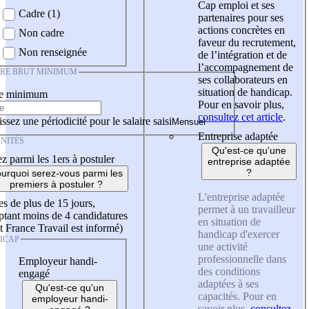
Cap emploi et ses
Cadre (1)
partenaires pour ses
actions concrètes en
Non cadre
faveur du recrutement,
Non renseignée
de l’intégration et de
l’accompagnement de
IRE BRUT MINIMUM
ses collaborateurs en
situation de handicap.
re minimum
Pour en savoir plus,
consultez cet article
.
ssez une périodicité pour le salaire saisi
Entreprise adaptée
NITÉS
Qu'est-ce qu'une
z parmi les 1ers à postuler
entreprise adaptée
?
urquoi serez-vous parmi les
premiers à postuler ?
L'entreprise adaptée
es de plus de 15 jours,
permet à un travailleur
tant moins de 4 candidatures
en situation de
t France Travail est informé)
handicap d'exercer
ICAP
une activité
professionnelle dans
Employeur handi-
des conditions
engagé
adaptées à ses
Qu'est-ce qu'un
capacités. Pour en
employeur handi-
savoir plus,
consultez