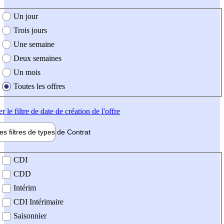
e création de l'offre
Un jour
Trois jours
Une semaine
Deux semaines
Un mois
Toutes les offres
er
le filtre de date de création de l'offre
les filtres de types de
Contrat
de contrat
CDI
CDD
Intérim
CDI Intérimaire
Saisonnier