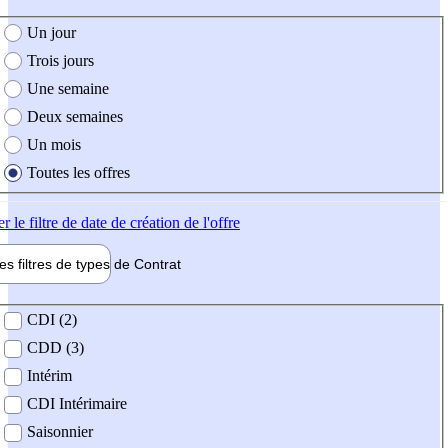
e création de l'offre
Un jour
Trois jours
Une semaine
Deux semaines
Un mois
Toutes les offres
er
le filtre de date de création de l'offre
les filtres de types de
Contrat
de contrat
CDI (2)
CDD (3)
Intérim
CDI Intérimaire
Saisonnier