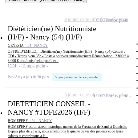
Ajouter cette offre à ma sélection
CDI
Temps plein
Diététicien(ne) Nutritionniste
(H/F) - Nancy (54) (H/F)
GENESIA -
54 - NANCY
OFFRE D'EMPLOI : Diététicien(ne) Nutritionniste (H/F) - Nancy (54) Contrat :
CDI - Temps plein 35h - Poste à pourvoir immédiatement Rémunération : 2 800 € à
3 600 € brut/mois (selon profil et...
CDI - Temps plein
Publié il y a plus de 30 jours
Soyez parmi les 1ers à postuler
Ajouter cette offre à ma sélection
CDD
Temps plein
DIETETICIEN CONSEIL -
NANCY #TDFE2026 (H/F)
HOMEPERF -
54 - NANCY
HOMEPERF est un acteur historique majeur de la Prestation de Santé à Domicile.
Depuis plus de 25 ans, nous améliorons la qualité de vie des patients et de leurs
aidants et contribuons à la...