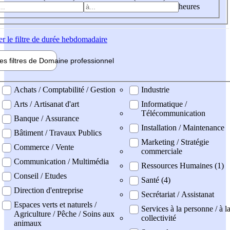
heures
er
le filtre de durée hebdomadaire
les filtres de
Domaine pro
fessionnel
ne professionel
Achats / Comptabilité / Gestion
Industrie
Arts / Artisanat d'art
Informatique /
Télécommunication
Banque / Assurance
Installation / Maintenance
Bâtiment / Travaux Publics
Marketing / Stratégie
Commerce / Vente
commerciale
Communication / Multimédia
Ressources Humaines (1)
Conseil / Etudes
Santé (4)
Direction d'entreprise
Secrétariat / Assistanat
Espaces verts et naturels /
Services à la personne / à l
Agriculture / Pêche / Soins aux
collectivité
animaux