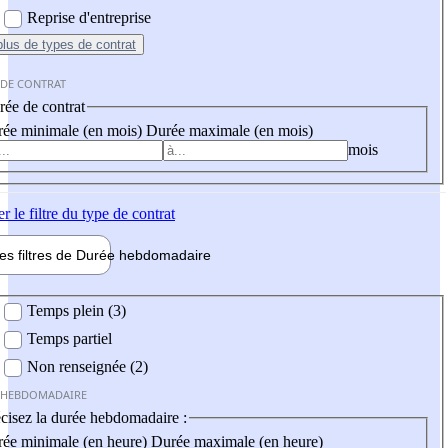
Reprise d'entreprise
plus
de types de contrat
 DE CONTRAT
ée de contrat
ée minimale (en mois)
Durée maximale (en mois)
mois
er
le filtre du type de contrat
les filtres de
Durée hebdo
madaire
 hebdomadaire
Temps plein (3)
Temps partiel
Non renseignée (2)
 HEBDOMADAIRE
cisez la durée hebdomadaire :
ée minimale (en heure)
Durée maximale (en heure)