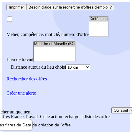
Imprimer
Besoin d'aide sur la recherche d'offres d'emploi ?
Métier, compétence, mot-clé, numéro d'offre
Lieu de travail
Distance autour du lieu choisi
Rechercher
des offres
Créer une alerte
Qui sont n
icher uniquement
 offres France Travail
Cette action recharge la liste des offres
les filtres de
Date de création
de l'offre