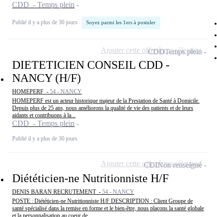
CDD - Temps plein
Publié il y a plus de 30 jours
Soyez parmi les 1ers à postuler
Ajouter cette offre à ma sélection
CDD
Temps plein
DIETETICIEN CONSEIL CDD -
NANCY (H/F)
HOMEPERF -
54 - NANCY
HOMEPERF est un acteur historique majeur de la Prestation de Santé à Domicile.
Depuis plus de 25 ans, nous améliorons la qualité de vie des patients et de leurs
aidants et contribuons à la...
CDD - Temps plein
Publié il y a plus de 30 jours
Ajouter cette offre à ma sélection
CDI
Non renseigné
Diététicien-ne Nutritionniste H/F
DENIS BARAN RECRUTEMENT -
54 - NANCY
POSTE : Diététicien-ne Nutritionniste H/F DESCRIPTION : Client Groupe de
santé spécialisé dans la remise en forme et le bien-être, nous plaçons la santé globale
et la personnalisation au coeur de...