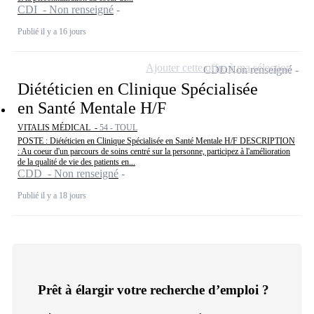
CDI - Non renseigné
Publié il y a 16 jours
Ajouter cette offre à ma sélection
CDD
Non renseigné
Diététicien en Clinique Spécialisée
en Santé Mentale H/F
VITALIS MÉDICAL -
54 - TOUL
POSTE : Diététicien en Clinique Spécialisée en Santé Mentale H/F DESCRIPTION
: Au coeur d'un parcours de soins centré sur la personne, participez à l'amélioration
de la qualité de vie des patients en...
CDD - Non renseigné
Publié il y a 18 jours
Prêt à élargir votre recherche d’emploi ?