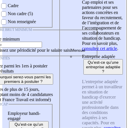
Cap emploi et ses
Cadre
partenaires pour ses
actions concrètes en
Non cadre (5)
faveur du recrutement,
Non renseignée
de l’intégration et de
l’accompagnement de
IRE BRUT MINIMUM
ses collaborateurs en
situation de handicap.
re minimum
Pour en savoir plus,
consultez cet article
.
ssez une périodicité pour le salaire saisi
Entreprise adaptée
NITÉS
Qu'est-ce qu'une
z parmi les 1ers à postuler
entreprise adaptée
résultats
?
urquoi serez-vous parmi les
L'entreprise adaptée
premiers à postuler ?
permet à un travailleur
es de plus de 15 jours,
en situation de
tant moins de 4 candidatures
handicap d'exercer
t France Travail est informé)
une activité
ICAP
professionnelle dans
des conditions
Employeur handi-
adaptées à ses
engagé
capacités. Pour en
Qu'est-ce qu'un
savoir plus,
consultez