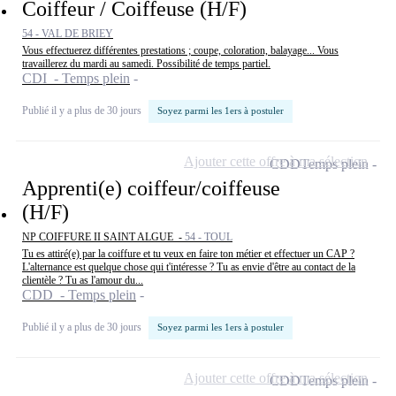
Coiffeur / Coiffeuse (H/F)
54 - VAL DE BRIEY
Vous effectuerez différentes prestations ; coupe, coloration, balayage... Vous
travaillerez du mardi au samedi. Possibilité de temps partiel.
CDI - Temps plein
Publié il y a plus de 30 jours
Soyez parmi les 1ers à postuler
Ajouter cette offre à ma sélection
CDD
Temps plein
Apprenti(e) coiffeur/coiffeuse
(H/F)
NP COIFFURE II SAINT ALGUE -
54 - TOUL
Tu es attiré(e) par la coiffure et tu veux en faire ton métier et effectuer un CAP ?
L'alternance est quelque chose qui t'intéresse ? Tu as envie d'être au contact de la
clientèle ? Tu as l'amour du...
CDD - Temps plein
Publié il y a plus de 30 jours
Soyez parmi les 1ers à postuler
Ajouter cette offre à ma sélection
CDD
Temps plein