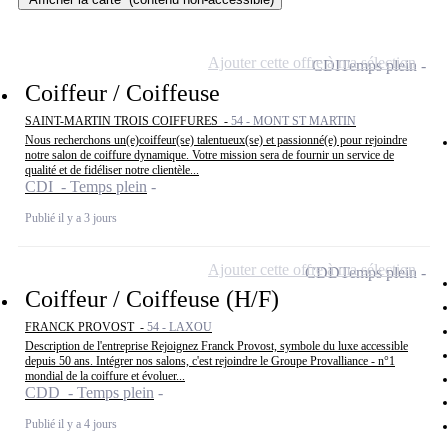
Ajouter cette offre à ma sélection
CDI
Temps plein
Coiffeur / Coiffeuse
SAINT-MARTIN TROIS COIFFURES -
54 - MONT ST MARTIN
Nous recherchons un(e)coiffeur(se) talentueux(se) et passionné(e) pour rejoindre
notre salon de coiffure dynamique. Votre mission sera de fournir un service de
qualité et de fidéliser notre clientèle...
CDI - Temps plein
Publié il y a 3 jours
Ajouter cette offre à ma sélection
CDD
Temps plein
Coiffeur / Coiffeuse (H/F)
FRANCK PROVOST -
54 - LAXOU
Description de l'entreprise Rejoignez Franck Provost, symbole du luxe accessible
depuis 50 ans. Intégrer nos salons, c'est rejoindre le Groupe Provalliance - n°1
mondial de la coiffure et évoluer...
CDD - Temps plein
Publié il y a 4 jours