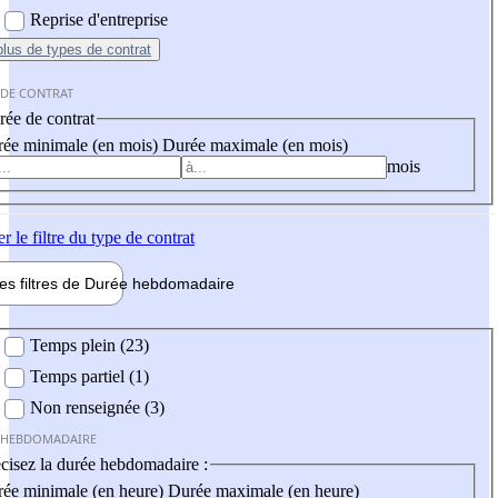
Reprise d'entreprise
plus
de types de contrat
 DE CONTRAT
ée de contrat
ée minimale (en mois)
Durée maximale (en mois)
mois
er
le filtre du type de contrat
les filtres de
Durée hebdo
madaire
 hebdomadaire
Temps plein (23)
Temps partiel (1)
Non renseignée (3)
 HEBDOMADAIRE
cisez la durée hebdomadaire :
ée minimale (en heure)
Durée maximale (en heure)