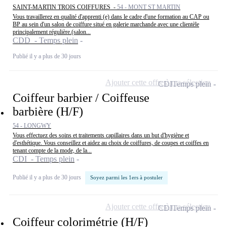
SAINT-MARTIN TROIS COIFFURES -
54 - MONT ST MARTIN
Vous travaillerez en qualité d'apprenti (e) dans le cadre d'une formation au CAP ou
BP au sein d'un salon de coiffure situé en galerie marchande avec une clientèle
principalement régulière.(salon...
CDD - Temps plein
Publié il y a plus de 30 jours
Ajouter cette offre à ma sélection
CDI
Temps plein
Coiffeur barbier / Coiffeuse
barbière (H/F)
54 - LONGWY
Vous effectuez des soins et traitements capillaires dans un but d'hygiène et
d'esthétique. Vous conseillez et aidez au choix de coiffures, de coupes et coiffes en
tenant compte de la mode, de la...
CDI - Temps plein
Publié il y a plus de 30 jours
Soyez parmi les 1ers à postuler
Ajouter cette offre à ma sélection
CDI
Temps plein
Coiffeur colorimétrie (H/F)