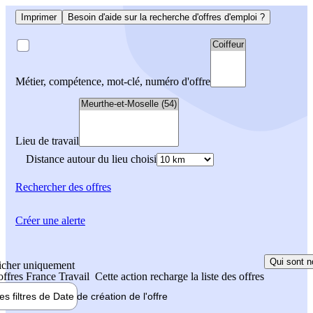
Imprimer
Besoin d'aide sur la recherche d'offres d'emploi ?
Métier, compétence, mot-clé, numéro d'offre
Lieu de travail
Distance autour du lieu choisi
Rechercher
des offres
Créer une alerte
Qui sont n
icher uniquement
 offres France Travail
Cette action recharge la liste des offres
les filtres de
Date de création
de l'offre