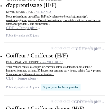
d'apprentissage (H/F)
KEVIN MARECHAL -
54 - NANCY
Nous recherchons un coiffeur H/F polyvalent(e) sérieux(se), motivé(e),
passionné(e) pour passer le Brevet Professionnel, brevet de maitrise de coiffure en
alternance pendant 2 ans ou mention...
CDD - Temps plein
Publié il y a plus de 30 jours
Ajouter cette offre à ma sélection
CDI
Temps plein
Coiffeur / Coiffeuse (H/F)
DIAGONAL VILLERUPT -
54 - VILLERUPT
Vous réalisez toutes les coupes de cheveux selon les demandes des clients :
hommes, femmes, enfants. 37 heures par semaine sur 4 jours. salaire fixe + primes
Vous serez régulièrement formés tout au...
CDI - Temps plein
Publié il y a plus de 30 jours
Soyez parmi les 1ers à postuler
Ajouter cette offre à ma sélection
CDD
Temps plein
Coiffeur / Coiffeuse dames (H/F)