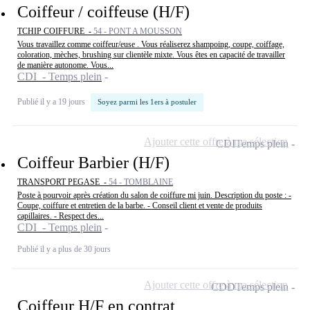
Coiffeur / coiffeuse (H/F)
TCHIP COIFFURE -
54 - PONT A MOUSSON
Vous travaillez comme coiffeur/euse . Vous réaliserez shampoing, coupe, coiffage,
coloration, mèches, brushing sur clientèle mixte. Vous êtes en capacité de travailler
de manière autonome. Vous...
CDI - Temps plein
Publié il y a 19 jours
Soyez parmi les 1ers à postuler
Ajouter cette offre à ma sélection
CDI
Temps plein
Coiffeur Barbier (H/F)
TRANSPORT PEGASE -
54 - TOMBLAINE
Poste à pourvoir après création du salon de coiffure mi juin. Description du poste : -
Coupe, coiffure et entretien de la barbe. - Conseil client et vente de produits
capillaires. - Respect des...
CDI - Temps plein
Publié il y a plus de 30 jours
Ajouter cette offre à ma sélection
CDD
Temps plein
Coiffeur H/F en contrat