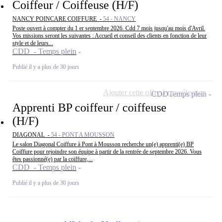
Coiffeur / Coiffeuse (H/F)
NANCY POINCARE COIFFURE -
54 - NANCY
Poste ouvert à compter du 1 er septembre 2026. Cdd 7 mois jusqu'au mois d'Avril.
Vos missions seront les suivantes : Accueil et conseil des clients en fonction de leur
style et de leurs...
CDD - Temps plein
Publié il y a plus de 30 jours
Ajouter cette offre à ma sélection
CDD
Temps plein
Apprenti BP coiffeur / coiffeuse
(H/F)
DIAGONAL -
54 - PONT A MOUSSON
Le salon Diagonal Coiffure à Pont à Mousson recherche un(e) apprenti(e) BP
Coiffure pour rejoindre son équipe à partir de la rentrée de septembre 2026. Vous
êtes passionné(e) par la coiffure,...
CDD - Temps plein
Publié il y a plus de 30 jours