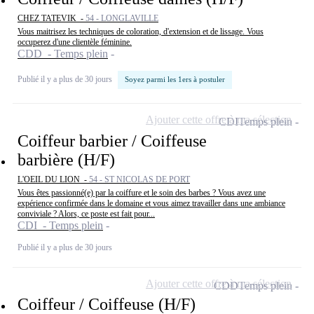
CHEZ TATEVIK -
54 - LONGLAVILLE
Vous maitrisez les techniques de coloration, d'extension et de lissage. Vous
occuperez d'une clientèle féminine.
CDD - Temps plein
Publié il y a plus de 30 jours
Soyez parmi les 1ers à postuler
Ajouter cette offre à ma sélection
CDI
Temps plein
Coiffeur barbier / Coiffeuse
barbière (H/F)
L'OEIL DU LION -
54 - ST NICOLAS DE PORT
Vous êtes passionné(e) par la coiffure et le soin des barbes ? Vous avez une
expérience confirmée dans le domaine et vous aimez travailler dans une ambiance
conviviale ? Alors, ce poste est fait pour...
CDI - Temps plein
Publié il y a plus de 30 jours
Ajouter cette offre à ma sélection
CDD
Temps plein
Coiffeur / Coiffeuse (H/F)