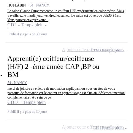
HUFLABIN -
54 - NANCY
Le salon Claude Cuny recherche un coiffeur H/F expérimenté en colorimétrie. Vous
travaillerez le mardi, jeudi vendredi et samedi Le salon est ouvert de 08h30 à 19h.
Vous pouvez envoyer votre...
CDI - Temps plein
Publié il y a plus de 30 jours
Ajouter cette offre à ma sélection
CDD
Temps plein
Apprenti(e) coiffeur/coiffeuse
(H/F) 2 -ème année CAP ,BP ou
BM
54 - NANCY
merci de joindre cv et lettre de motivation expliquant ou vous en êtes de votre
parcours de formation car le contrat en apprentissage est d'un an idéalement mention
complémentaire . Au sein de ce...
CDD - Temps plein
Publié il y a plus de 30 jours
Ajouter cette offre à ma sélection
CDI
Temps plein