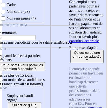
Cap emploi et ses
Cadre
partenaires pour ses
actions concrètes en
Non cadre (23)
faveur du recrutement,
Non renseignée (4)
de l’intégration et de
l’accompagnement de
IRE BRUT MINIMUM
ses collaborateurs en
situation de handicap.
re minimum
Pour en savoir plus,
consultez cet article
.
ssez une périodicité pour le salaire saisi
Entreprise adaptée
NITÉS
Qu'est-ce qu'une
z parmi les 1ers à postuler
entreprise adaptée
résultats
?
urquoi serez-vous parmi les
L'entreprise adaptée
premiers à postuler ?
permet à un travailleur
es de plus de 15 jours,
en situation de
tant moins de 4 candidatures
handicap d'exercer
t France Travail est informé)
une activité
ICAP
professionnelle dans
des conditions
Employeur handi-
adaptées à ses
engagé
capacités. Pour en
Qu'est-ce qu'un
savoir plus,
consultez