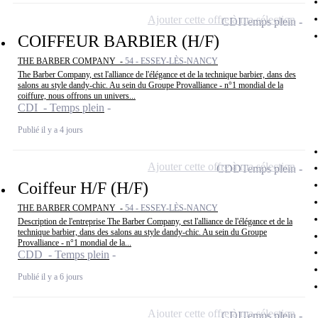
Ajouter cette offre à ma sélection
CDI
Temps plein
COIFFEUR BARBIER (H/F)
THE BARBER COMPANY -
54 - ESSEY-LÈS-NANCY
The Barber Company, est l'alliance de l'élégance et de la technique barbier, dans des
salons au style dandy-chic. Au sein du Groupe Provalliance - n°1 mondial de la
coiffure, nous offrons un univers...
CDI - Temps plein
Publié il y a 4 jours
Ajouter cette offre à ma sélection
CDD
Temps plein
Coiffeur H/F (H/F)
THE BARBER COMPANY -
54 - ESSEY-LÈS-NANCY
Description de l'entreprise The Barber Company, est l'alliance de l'élégance et de la
technique barbier, dans des salons au style dandy-chic. Au sein du Groupe
Provalliance - n°1 mondial de la...
CDD - Temps plein
Publié il y a 6 jours
Ajouter cette offre à ma sélection
CDI
Temps plein