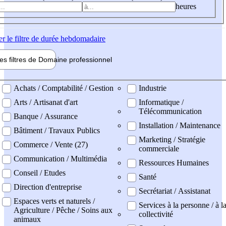
heures
er
le filtre de durée hebdomadaire
les filtres de
Domaine pro
fessionnel
ne professionel
Achats / Comptabilité / Gestion
Industrie
Arts / Artisanat d'art
Informatique /
Télécommunication
Banque / Assurance
Installation / Maintenance
Bâtiment / Travaux Publics
Marketing / Stratégie
Commerce / Vente (27)
commerciale
Communication / Multimédia
Ressources Humaines
Conseil / Etudes
Santé
Direction d'entreprise
Secrétariat / Assistanat
Espaces verts et naturels /
Services à la personne / à l
Agriculture / Pêche / Soins aux
collectivité
animaux