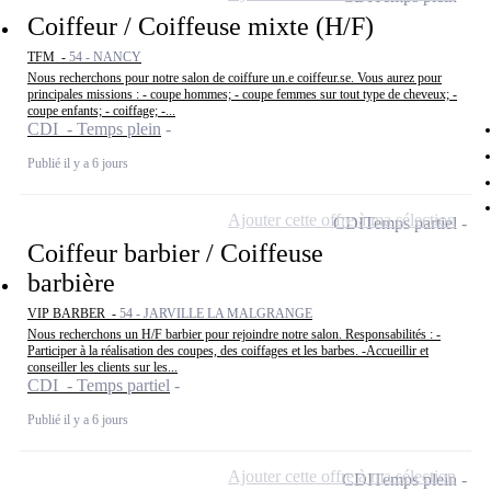
Coiffeur / Coiffeuse mixte (H/F)
TFM -
54 - NANCY
Nous recherchons pour notre salon de coiffure un.e coiffeur.se. Vous aurez pour
principales missions : - coupe hommes; - coupe femmes sur tout type de cheveux; -
coupe enfants; - coiffage; -...
CDI - Temps plein
Publié il y a 6 jours
Ajouter cette offre à ma sélection
CDI
Temps partiel
Coiffeur barbier / Coiffeuse
barbière
VIP BARBER -
54 - JARVILLE LA MALGRANGE
Nous recherchons un H/F barbier pour rejoindre notre salon. Responsabilités : -
Participer à la réalisation des coupes, des coiffages et les barbes. -Accueillir et
conseiller les clients sur les...
CDI - Temps partiel
Publié il y a 6 jours
Ajouter cette offre à ma sélection
CDI
Temps plein