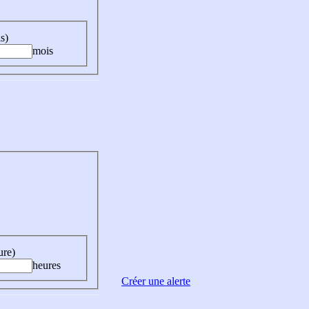
s)
mois
ure)
heures
Créer une alerte