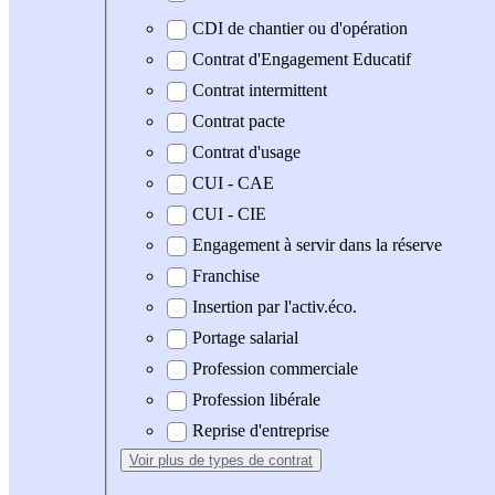
CDI de chantier ou d'opération
Contrat d'Engagement Educatif
Contrat intermittent
Contrat pacte
Contrat d'usage
CUI - CAE
CUI - CIE
Engagement à servir dans la réserve
Franchise
Insertion par l'activ.éco.
Portage salarial
Profession commerciale
Profession libérale
Reprise d'entreprise
Voir plus
de types de contrat