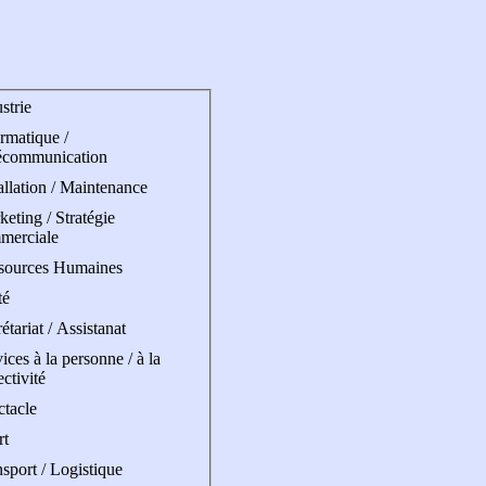
strie
rmatique /
écommunication
allation / Maintenance
eting / Stratégie
merciale
sources Humaines
té
étariat / Assistanat
ices à la personne / à la
ectivité
ctacle
rt
sport / Logistique