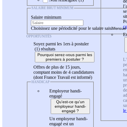
de
l
SALAIRE BRUT MINIMUM
se
si
Salaire minimum
Po
co
Choisissez une périodicité pour le salaire saisi
En
OPPORTUNITÉS
Soyez parmi les 1ers à postuler
(1)
résultats
Pourquoi serez-vous parmi les
L'
premiers à postuler ?
pe
Offres de plus de 15 jours,
en
comptant moins de 4 candidatures
ha
(dont France Travail est informé)
un
HANDICAP
pr
de
Employeur handi-
ad
engagé
ca
Qu'est-ce qu'un
sa
employeur handi-
le
engagé ?
Un employeur handi-
engagé est un