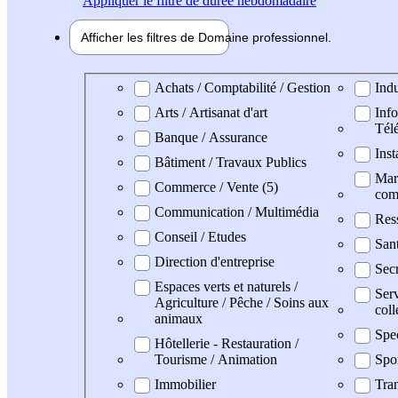
Appliquer
le filtre de durée hebdomadaire
Afficher les filtres de
Domaine pro
fessionnel
Domaine professionel
Achats / Comptabilité / Gestion
Indu
Arts / Artisanat d'art
Info
Tél
Banque / Assurance
Inst
Bâtiment / Travaux Publics
Mark
Commerce / Vente (5)
com
Communication / Multimédia
Res
Conseil / Etudes
San
Direction d'entreprise
Secr
Espaces verts et naturels /
Serv
Agriculture / Pêche / Soins aux
coll
animaux
Spe
Hôtellerie - Restauration /
Tourisme / Animation
Spo
Immobilier
Tran