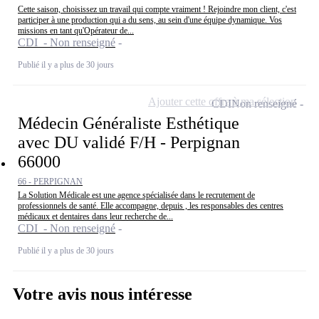
Cette saison, choisissez un travail qui compte vraiment ! Rejoindre mon client, c'est
participer à une production qui a du sens, au sein d'une équipe dynamique. Vos
missions en tant qu'Opérateur de...
CDI - Non renseigné
Publié il y a plus de 30 jours
Ajouter cette offre à ma sélection
CDI
Non renseigné
Médecin Généraliste Esthétique
avec DU validé F/H - Perpignan
66000
66 - PERPIGNAN
La Solution Médicale est une agence spécialisée dans le recrutement de
professionnels de santé. Elle accompagne, depuis , les responsables des centres
médicaux et dentaires dans leur recherche de...
CDI - Non renseigné
Publié il y a plus de 30 jours
Votre avis nous intéresse