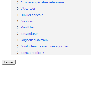
Fermer
Fermer
le détail de l'offre
/
Offre
sur
Offre précéden