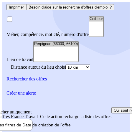
Imprimer
Besoin d'aide sur la recherche d'offres d'emploi ?
Métier, compétence, mot-clé, numéro d'offre
Lieu de travail
Distance autour du lieu choisi
Rechercher
des offres
Créer une alerte
Qui sont n
icher uniquement
 offres France Travail
Cette action recharge la liste des offres
les filtres de
Date de création
de l'offre