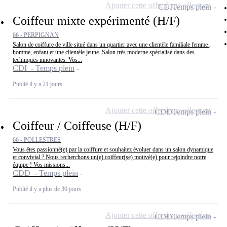
Ajouter cette offre à ma sélection
CDI
Temps plein
Coiffeur mixte expérimenté (H/F)
66 - PERPIGNAN
Salon de coiffure de ville situé dans un quartier avec une clientèle familiale femme ,
homme, enfant et une clientèle jeune. Salon très moderne spécialisé dans des
techniques innovantes. Vos...
CDI - Temps plein
Publié il y a 21 jours
Ajouter cette offre à ma sélection
CDD
Temps plein
Coiffeur / Coiffeuse (H/F)
66 - POLLESTRES
Vous êtes passionné(e) par la coiffure et souhaitez évoluer dans un salon dynamique
et convivial ? Nous recherchons un(e) coiffeur(se) motivé(e) pour rejoindre notre
équipe ! Vos missions...
CDD - Temps plein
Publié il y a plus de 30 jours
Ajouter cette offre à ma sélection
CDD
Temps plein