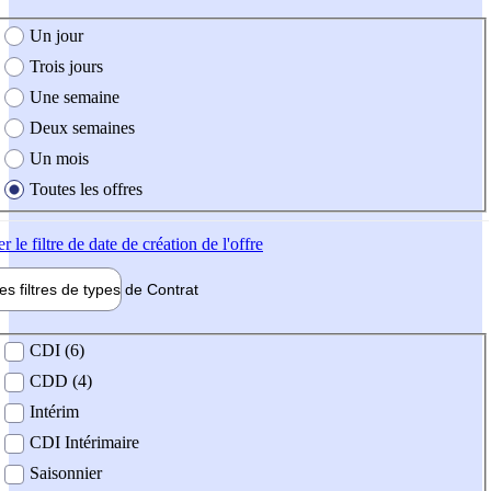
e création de l'offre
Un jour
Trois jours
Une semaine
Deux semaines
Un mois
Toutes les offres
er
le filtre de date de création de l'offre
les filtres de types de
Contrat
de contrat
CDI (6)
CDD (4)
Intérim
CDI Intérimaire
Saisonnier