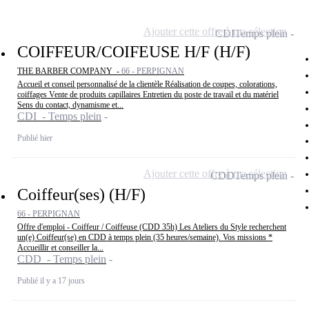
Ajouter cette offre à ma sélection
CDI
Temps plein
COIFFEUR/COIFEUSE H/F (H/F)
THE BARBER COMPANY -
66 - PERPIGNAN
Accueil et conseil personnalisé de la clientèle Réalisation de coupes, colorations,
coiffages Vente de produits capillaires Entretien du poste de travail et du matériel
Sens du contact, dynamisme et...
CDI - Temps plein
Publié hier
Ajouter cette offre à ma sélection
CDD
Temps plein
Coiffeur(ses) (H/F)
66 - PERPIGNAN
Offre d'emploi - Coiffeur / Coiffeuse (CDD 35h) Les Ateliers du Style recherchent
un(e) Coiffeur(se) en CDD à temps plein (35 heures/semaine). Vos missions *
Accueillir et conseiller la...
CDD - Temps plein
Publié il y a 17 jours