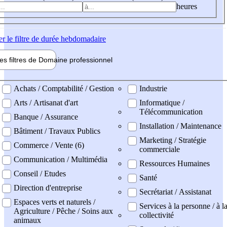
heures
er
le filtre de durée hebdomadaire
les filtres de
Domaine pro
fessionnel
ne professionel
Achats / Comptabilité / Gestion
Industrie
Arts / Artisanat d'art
Informatique /
Télécommunication
Banque / Assurance
Installation / Maintenance
Bâtiment / Travaux Publics
Marketing / Stratégie
Commerce / Vente (6)
commerciale
Communication / Multimédia
Ressources Humaines
Conseil / Etudes
Santé
Direction d'entreprise
Secrétariat / Assistanat
Espaces verts et naturels /
Services à la personne / à l
Agriculture / Pêche / Soins aux
collectivité
animaux