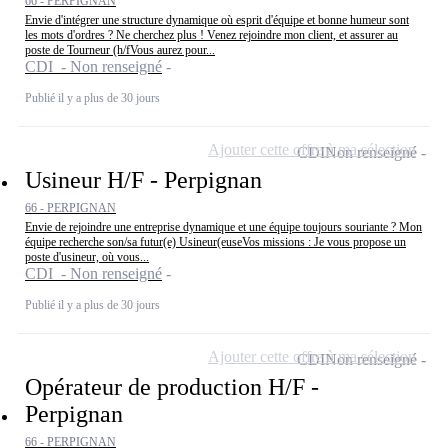
66 - PERPIGNAN
Envie d'intégrer une structure dynamique où esprit d'équipe et bonne humeur sont
les mots d'ordres ? Ne cherchez plus ! Venez rejoindre mon client, et assurer au
poste de Tourneur (h/fVous aurez pour...
CDI - Non renseigné
Publié il y a plus de 30 jours
Ajouter cette offre à ma sélection
CDI
Non renseigné
Usineur H/F - Perpignan
66 - PERPIGNAN
Envie de rejoindre une entreprise dynamique et une équipe toujours souriante ? Mon
équipe recherche son/sa futur(e) Usineur(euseVos missions : Je vous propose un
poste d'usineur, où vous...
CDI - Non renseigné
Publié il y a plus de 30 jours
Ajouter cette offre à ma sélection
CDI
Non renseigné
Opérateur de production H/F -
Perpignan
66 - PERPIGNAN