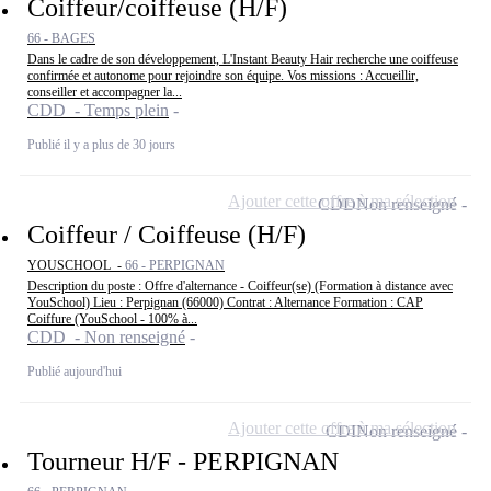
Coiffeur/coiffeuse (H/F)
66 - BAGES
Dans le cadre de son développement, L'Instant Beauty Hair recherche une coiffeuse
confirmée et autonome pour rejoindre son équipe. Vos missions : Accueillir,
conseiller et accompagner la...
CDD - Temps plein
Publié il y a plus de 30 jours
Ajouter cette offre à ma sélection
CDD
Non renseigné
Coiffeur / Coiffeuse (H/F)
YOUSCHOOL -
66 - PERPIGNAN
Description du poste : Offre d'alternance - Coiffeur(se) (Formation à distance avec
YouSchool) Lieu : Perpignan (66000) Contrat : Alternance Formation : CAP
Coiffure (YouSchool - 100% à...
CDD - Non renseigné
Publié aujourd'hui
Ajouter cette offre à ma sélection
CDI
Non renseigné
Tourneur H/F - PERPIGNAN