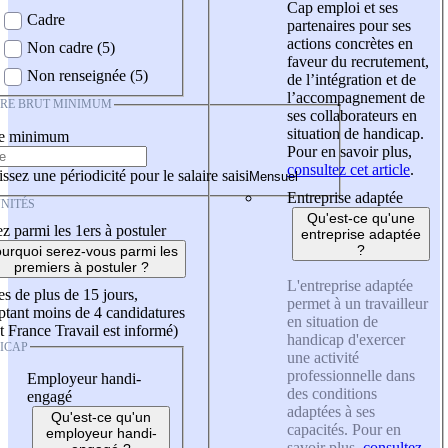
Cap emploi et ses
Cadre
partenaires pour ses
actions concrètes en
Non cadre (5)
faveur du recrutement,
Non renseignée (5)
de l’intégration et de
l’accompagnement de
IRE BRUT MINIMUM
ses collaborateurs en
situation de handicap.
re minimum
Pour en savoir plus,
consultez cet article
.
ssez une périodicité pour le salaire saisi
Entreprise adaptée
NITÉS
Qu'est-ce qu'une
z parmi les 1ers à postuler
entreprise adaptée
?
urquoi serez-vous parmi les
premiers à postuler ?
L'entreprise adaptée
es de plus de 15 jours,
permet à un travailleur
tant moins de 4 candidatures
en situation de
t France Travail est informé)
handicap d'exercer
ICAP
une activité
professionnelle dans
Employeur handi-
des conditions
engagé
adaptées à ses
Qu'est-ce qu'un
capacités. Pour en
employeur handi-
savoir plus,
consultez