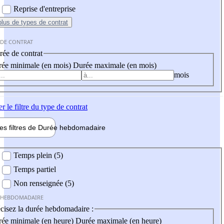
Reprise d'entreprise
plus
de types de contrat
 DE CONTRAT
ée de contrat
ée minimale (en mois)
Durée maximale (en mois)
mois
er
le filtre du type de contrat
les filtres de
Durée hebdo
madaire
 hebdomadaire
Temps plein (5)
Temps partiel
Non renseignée (5)
 HEBDOMADAIRE
cisez la durée hebdomadaire :
ée minimale (en heure)
Durée maximale (en heure)