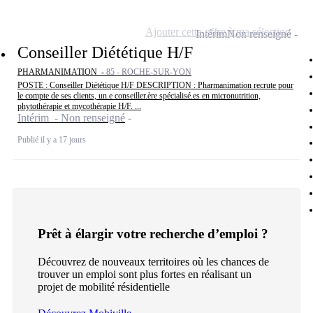
Ajouter cette offre à ma sélection
Intérim
Non renseigné
Conseiller Diététique H/F
PHARMANIMATION -
85 - ROCHE-SUR-YON
POSTE : Conseiller Diététique H/F DESCRIPTION : Pharmanimation recrute pour
le compte de ses clients, un.e conseiller.ère spécialisé.es en micronutrition,
phytothérapie et mycothérapie H/F. ...
Intérim - Non renseigné
Publié il y a 17 jours
Prêt à élargir votre recherche d’emploi ?
Découvrez de nouveaux territoires où les chances de
trouver un emploi sont plus fortes en réalisant un
projet de mobilité résidentielle