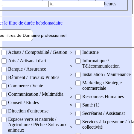
heures
er
le filtre de durée hebdomadaire
les filtres de
Domaine pro
fessionnel
ne professionel
Achats / Comptabilité / Gestion
Industrie
Arts / Artisanat d'art
Informatique /
Télécommunication
Banque / Assurance
Installation / Maintenance
Bâtiment / Travaux Publics
Marketing / Stratégie
Commerce / Vente
commerciale
Communication / Multimédia
Ressources Humaines
Conseil / Etudes
Santé (1)
Direction d'entreprise
Secrétariat / Assistanat
Espaces verts et naturels /
Services à la personne / à l
Agriculture / Pêche / Soins aux
collectivité
animaux