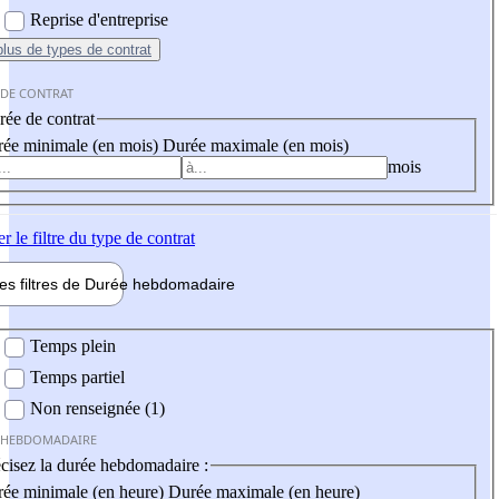
Reprise d'entreprise
plus
de types de contrat
 DE CONTRAT
ée de contrat
ée minimale (en mois)
Durée maximale (en mois)
mois
er
le filtre du type de contrat
les filtres de
Durée hebdo
madaire
 hebdomadaire
Temps plein
Temps partiel
Non renseignée (1)
 HEBDOMADAIRE
cisez la durée hebdomadaire :
ée minimale (en heure)
Durée maximale (en heure)