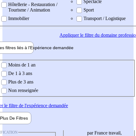
Spectacle
Hôtellerie - Restauration /
Tourisme / Animation
Sport
Immobilier
Transport / Logistique
Appliquer
le filtre du domaine professi
es filtres liés à l'
Expérience
demandée
ience demandée
Moins de 1 an
De 1 à 3 ans
Plus de 3 ans
Non renseignée
er
le filtre de l'expérience demandée
Plus De
Filtres
IFICATION
par France travail,