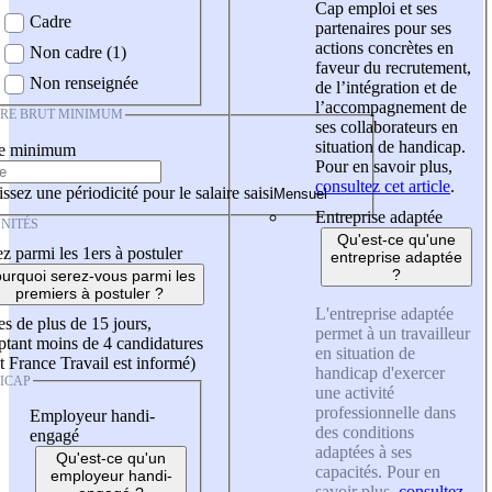
Cap emploi et ses
Cadre
partenaires pour ses
actions concrètes en
Non cadre (1)
faveur du recrutement,
Non renseignée
de l’intégration et de
l’accompagnement de
IRE BRUT MINIMUM
ses collaborateurs en
situation de handicap.
re minimum
Pour en savoir plus,
consultez cet article
.
ssez une périodicité pour le salaire saisi
Entreprise adaptée
NITÉS
Qu'est-ce qu'une
z parmi les 1ers à postuler
entreprise adaptée
?
urquoi serez-vous parmi les
premiers à postuler ?
L'entreprise adaptée
es de plus de 15 jours,
permet à un travailleur
tant moins de 4 candidatures
en situation de
t France Travail est informé)
handicap d'exercer
ICAP
une activité
professionnelle dans
Employeur handi-
des conditions
engagé
adaptées à ses
Qu'est-ce qu'un
capacités. Pour en
employeur handi-
savoir plus,
consultez