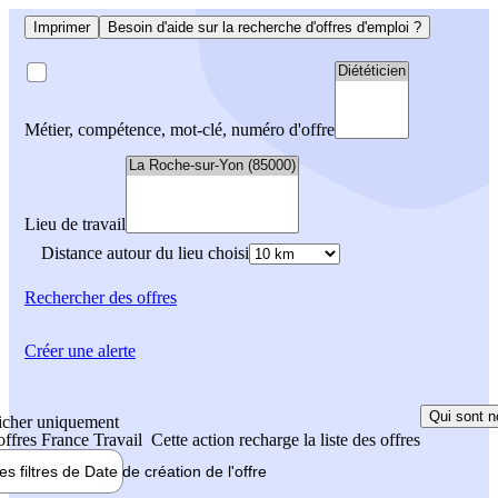
Imprimer
Besoin d'aide sur la recherche d'offres d'emploi ?
Métier, compétence, mot-clé, numéro d'offre
Lieu de travail
Distance autour du lieu choisi
Rechercher
des offres
Créer une alerte
Qui sont n
icher uniquement
 offres France Travail
Cette action recharge la liste des offres
les filtres de
Date de création
de l'offre