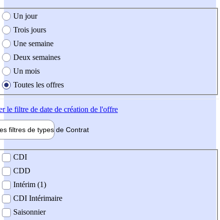
e création de l'offre
Un jour
Trois jours
Une semaine
Deux semaines
Un mois
Toutes les offres
er
le filtre de date de création de l'offre
les filtres de types de
Contrat
de contrat
CDI
CDD
Intérim (1)
CDI Intérimaire
Saisonnier