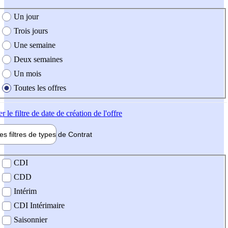
e création de l'offre
Un jour
Trois jours
Une semaine
Deux semaines
Un mois
Toutes les offres
er
le filtre de date de création de l'offre
les filtres de types de
Contrat
de contrat
CDI
CDD
Intérim
CDI Intérimaire
Saisonnier