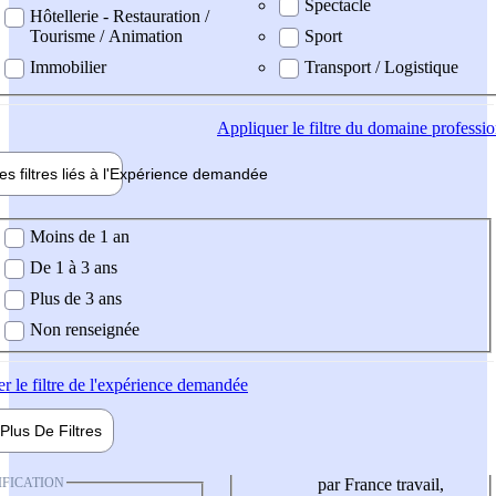
Spectacle
Hôtellerie - Restauration /
Tourisme / Animation
Sport
Immobilier
Transport / Logistique
Appliquer
le filtre du domaine professi
es filtres liés à l'
Expérience
demandée
ience demandée
Moins de 1 an
De 1 à 3 ans
Plus de 3 ans
Non renseignée
er
le filtre de l'expérience demandée
Plus De
Filtres
IFICATION
par France travail,