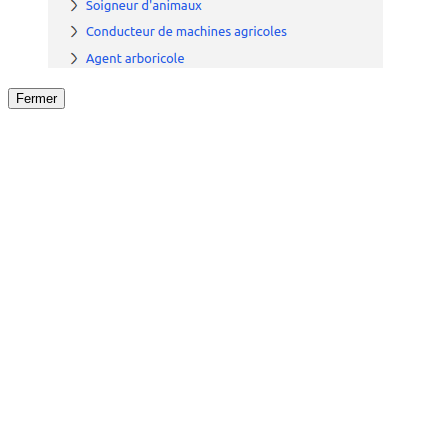
Fermer
Fermer
le détail de l'offre
/
Offre
sur
Offre précéden