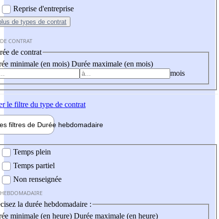
Reprise d'entreprise
plus
de types de contrat
 DE CONTRAT
ée de contrat
ée minimale (en mois)
Durée maximale (en mois)
mois
er
le filtre du type de contrat
les filtres de
Durée hebdo
madaire
 hebdomadaire
Temps plein
Temps partiel
Non renseignée
 HEBDOMADAIRE
cisez la durée hebdomadaire :
ée minimale (en heure)
Durée maximale (en heure)