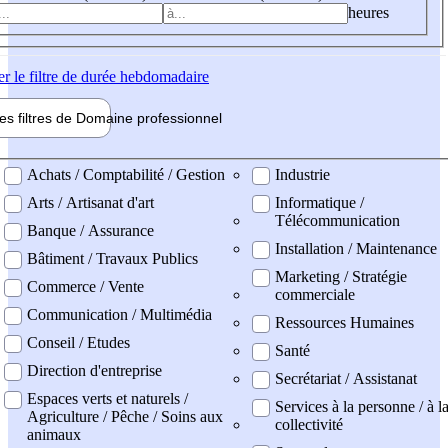
heures
er
le filtre de durée hebdomadaire
les filtres de
Domaine pro
fessionnel
ne professionel
Achats / Comptabilité / Gestion
Industrie
Arts / Artisanat d'art
Informatique /
Télécommunication
Banque / Assurance
Installation / Maintenance
Bâtiment / Travaux Publics
Marketing / Stratégie
Commerce / Vente
commerciale
Communication / Multimédia
Ressources Humaines
Conseil / Etudes
Santé
Direction d'entreprise
Secrétariat / Assistanat
Espaces verts et naturels /
Services à la personne / à l
Agriculture / Pêche / Soins aux
collectivité
animaux