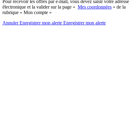
Pour recevoir les offres par e-mail, vous devez saisir votre adresse
électronique et la valider sur la page «
Mes coordonnées
» de la
rubrique « Mon compte »
Annuler
Enregistrer mon alerte
Enregistrer
mon alerte