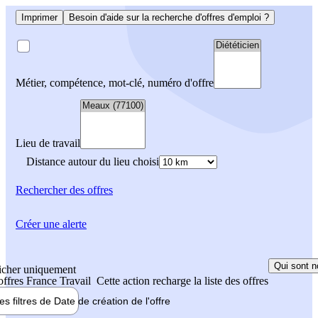
Imprimer
Besoin d'aide sur la recherche d'offres d'emploi ?
Métier, compétence, mot-clé, numéro d'offre
Lieu de travail
Distance autour du lieu choisi
Rechercher
des offres
Créer une alerte
Qui sont n
icher uniquement
 offres France Travail
Cette action recharge la liste des offres
les filtres de
Date de création
de l'offre