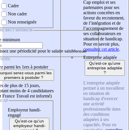
Cap emploi et ses
Cadre
partenaires pour ses
actions concrètes en
Non cadre
faveur du recrutement,
Non renseignée
de l’intégration et de
l’accompagnement de
IRE BRUT MINIMUM
ses collaborateurs en
situation de handicap.
re minimum
Pour en savoir plus,
consultez cet article
.
ssez une périodicité pour le salaire saisi
Entreprise adaptée
NITÉS
Qu'est-ce qu'une
z parmi les 1ers à postuler
entreprise adaptée
?
urquoi serez-vous parmi les
premiers à postuler ?
L'entreprise adaptée
es de plus de 15 jours,
permet à un travailleur
tant moins de 4 candidatures
en situation de
t France Travail est informé)
handicap d'exercer
ICAP
une activité
professionnelle dans
Employeur handi-
des conditions
engagé
adaptées à ses
Qu'est-ce qu'un
capacités. Pour en
employeur handi-
savoir plus,
consultez