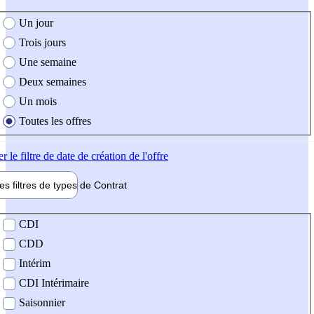
e création de l'offre
Un jour
Trois jours
Une semaine
Deux semaines
Un mois
Toutes les offres
er
le filtre de date de création de l'offre
les filtres de types de
Contrat
de contrat
CDI
CDD
Intérim
CDI Intérimaire
Saisonnier