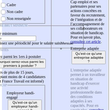
Cap emploi et ses
Cadre
partenaires pour ses
actions concrètes en
Non cadre
faveur du recrutement,
Non renseignée
de l’intégration et de
l’accompagnement de
IRE BRUT MINIMUM
ses collaborateurs en
situation de handicap.
re minimum
Pour en savoir plus,
consultez cet article
.
ssez une périodicité pour le salaire saisi
Entreprise adaptée
NITÉS
Qu'est-ce qu'une
z parmi les 1ers à postuler
entreprise adaptée
?
urquoi serez-vous parmi les
premiers à postuler ?
L'entreprise adaptée
es de plus de 15 jours,
permet à un travailleur
tant moins de 4 candidatures
en situation de
t France Travail est informé)
handicap d'exercer
ICAP
une activité
professionnelle dans
Employeur handi-
des conditions
engagé
adaptées à ses
Qu'est-ce qu'un
capacités. Pour en
employeur handi-
savoir plus,
consultez