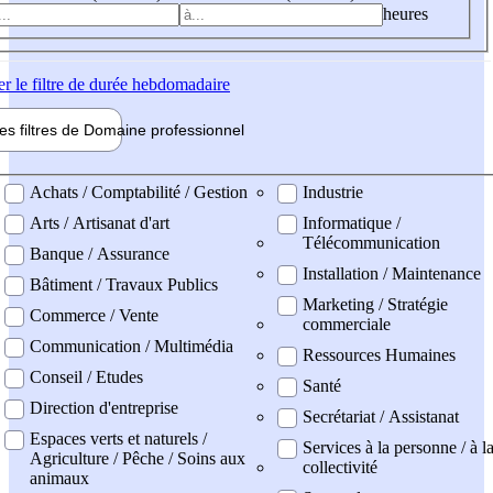
heures
er
le filtre de durée hebdomadaire
les filtres de
Domaine pro
fessionnel
ne professionel
Achats / Comptabilité / Gestion
Industrie
Arts / Artisanat d'art
Informatique /
Télécommunication
Banque / Assurance
Installation / Maintenance
Bâtiment / Travaux Publics
Marketing / Stratégie
Commerce / Vente
commerciale
Communication / Multimédia
Ressources Humaines
Conseil / Etudes
Santé
Direction d'entreprise
Secrétariat / Assistanat
Espaces verts et naturels /
Services à la personne / à l
Agriculture / Pêche / Soins aux
collectivité
animaux