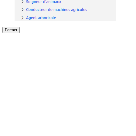
Fermer
Fermer
le détail de l'offre
/
Offre
sur
Offre précéden