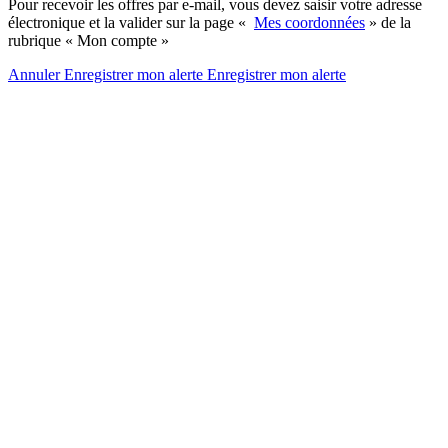
Pour recevoir les offres par e-mail, vous devez saisir votre adresse
électronique et la valider sur la page «
Mes coordonnées
» de la
rubrique « Mon compte »
Annuler
Enregistrer mon alerte
Enregistrer
mon alerte