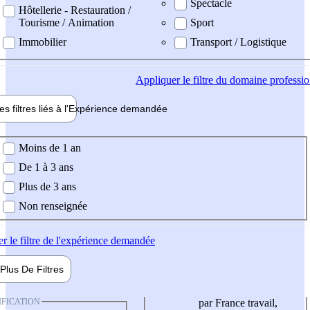
Spectacle
Hôtellerie - Restauration /
Tourisme / Animation
Sport
Immobilier
Transport / Logistique
Appliquer
le filtre du domaine professi
es filtres liés à l'
Expérience
demandée
ience demandée
Moins de 1 an
De 1 à 3 ans
Plus de 3 ans
Non renseignée
er
le filtre de l'expérience demandée
Plus De
Filtres
IFICATION
par France travail,