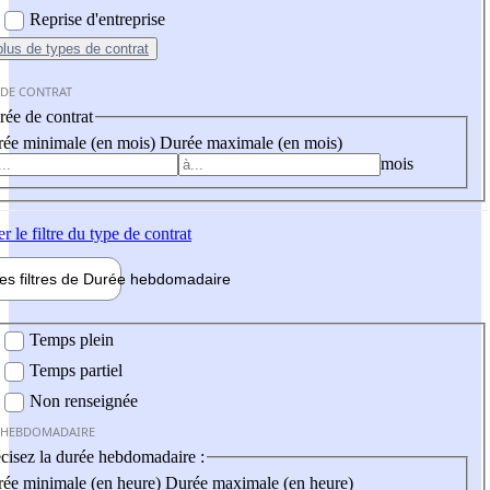
Reprise d'entreprise
plus
de types de contrat
 DE CONTRAT
ée de contrat
ée minimale (en mois)
Durée maximale (en mois)
mois
er
le filtre du type de contrat
les filtres de
Durée hebdo
madaire
 hebdomadaire
Temps plein
Temps partiel
Non renseignée
 HEBDOMADAIRE
cisez la durée hebdomadaire :
ée minimale (en heure)
Durée maximale (en heure)