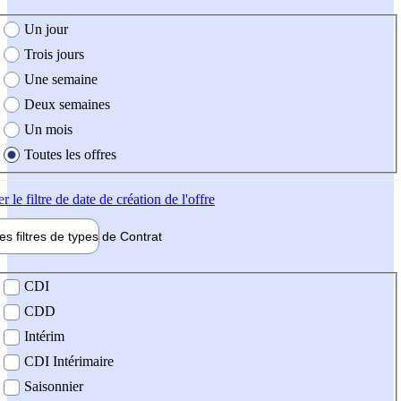
e création de l'offre
Un jour
Trois jours
Une semaine
Deux semaines
Un mois
Toutes les offres
er
le filtre de date de création de l'offre
les filtres de types de
Contrat
de contrat
CDI
CDD
Intérim
CDI Intérimaire
Saisonnier