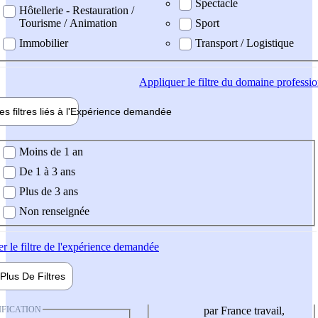
Spectacle
Hôtellerie - Restauration /
Tourisme / Animation
Sport
Immobilier
Transport / Logistique
Appliquer
le filtre du domaine professi
es filtres liés à l'
Expérience
demandée
ience demandée
Moins de 1 an
De 1 à 3 ans
Plus de 3 ans
Non renseignée
er
le filtre de l'expérience demandée
Plus De
Filtres
IFICATION
par France travail,