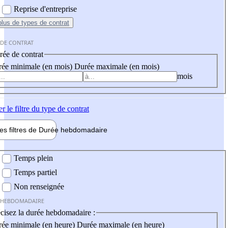
Reprise d'entreprise
plus
de types de contrat
 DE CONTRAT
ée de contrat
ée minimale (en mois)
Durée maximale (en mois)
mois
er
le filtre du type de contrat
les filtres de
Durée hebdo
madaire
 hebdomadaire
Temps plein
Temps partiel
Non renseignée
 HEBDOMADAIRE
cisez la durée hebdomadaire :
ée minimale (en heure)
Durée maximale (en heure)