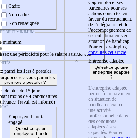
Cap emploi et ses
Cadre
partenaires pour ses
actions concrètes en
Non cadre
faveur du recrutement,
Non renseignée
de l’intégration et de
l’accompagnement de
IRE BRUT MINIMUM
ses collaborateurs en
situation de handicap.
re minimum
Pour en savoir plus,
consultez cet article
.
ssez une périodicité pour le salaire saisi
Entreprise adaptée
NITÉS
Qu'est-ce qu'une
z parmi les 1ers à postuler
entreprise adaptée
?
urquoi serez-vous parmi les
premiers à postuler ?
L'entreprise adaptée
es de plus de 15 jours,
permet à un travailleur
tant moins de 4 candidatures
en situation de
t France Travail est informé)
handicap d'exercer
ICAP
une activité
professionnelle dans
Employeur handi-
des conditions
engagé
adaptées à ses
Qu'est-ce qu'un
capacités. Pour en
employeur handi-
savoir plus,
consultez