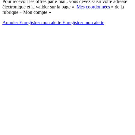
Pour recevoir les offres par e-mail, vous devez saisir votre adresse
électronique et la valider sur la page «
Mes coordonnées
» de la
rubrique « Mon compte »
Annuler
Enregistrer mon alerte
Enregistrer
mon alerte