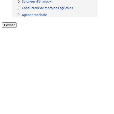
Fermer
Fermer
le détail de l'offre
/
Offre
sur
Offre précéden