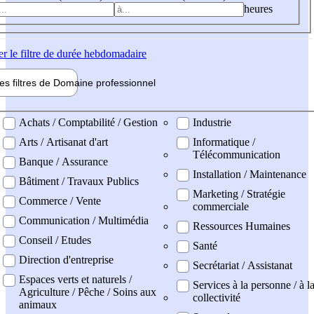
heures
er
le filtre de durée hebdomadaire
les filtres de
Domaine pro
fessionnel
ne professionel
Achats / Comptabilité / Gestion
Industrie
Arts / Artisanat d'art
Informatique /
Télécommunication
Banque / Assurance
Installation / Maintenance
Bâtiment / Travaux Publics
Marketing / Stratégie
Commerce / Vente
commerciale
Communication / Multimédia
Ressources Humaines
Conseil / Etudes
Santé
Direction d'entreprise
Secrétariat / Assistanat
Espaces verts et naturels /
Services à la personne / à l
Agriculture / Pêche / Soins aux
collectivité
animaux